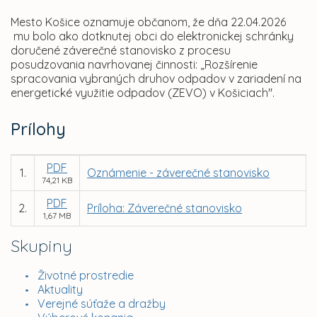
Mesto Košice oznamuje občanom, že dňa 22.04.2026
mu bolo ako dotknutej obci do elektronickej schránky
doručené záverečné stanovisko z procesu
posudzovania navrhovanej činnosti: „Rozšírenie
spracovania vybraných druhov odpadov v zariadení na
energetické využitie odpadov (ZEVO) v Košiciach".
Prílohy
PDF
1.
Oznámenie - záverečné stanovisko
74,21 KB
PDF
2.
Príloha: Záverečné stanovisko
1,67 MB
Skupiny
Životné prostredie
Aktuality
Verejné súťaže a dražby