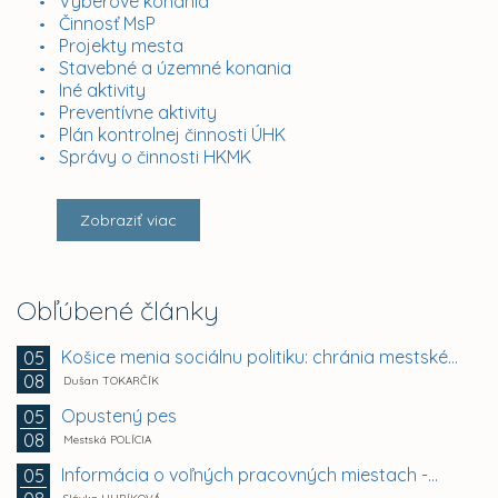
Výberové konania
Činnosť MsP
Projekty mesta
Stavebné a územné konania
Iné aktivity
Preventívne aktivity
Plán kontrolnej činnosti ÚHK
Správy o činnosti HKMK
Zobraziť viac
Obľúbené články
Košice menia sociálnu politiku: chránia mestské byty...
05
08
Dušan TOKARČÍK
Opustený pes
05
08
Mestská POLÍCIA
Informácia o voľných pracovných miestach -...
05