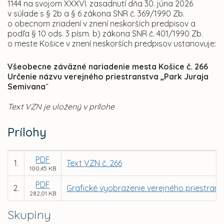
1144 na svojom XXXVI. zasadnutí dňa 30. júna 2026
v súlade s § 2b a § 6 zákona SNR č. 369/1990 Zb.
o obecnom zriadení v znení neskorších predpisov a
podľa § 10 ods. 3 písm. b) zákona SNR č. 401/1990 Zb.
o meste Košice v znení neskorších predpisov ustanovuje:
Všeobecne záväzné nariadenie mesta Košice č. 266
Určenie názvu verejného priestranstva „Park Juraja
Semivana
“
Text VZN je uložený v prílohe
Prílohy
PDF
1.
Text VZN č. 266
100,45 KB
PDF
2.
Grafické vyobrazenie verejného priestrans
282,01 KB
Skupiny