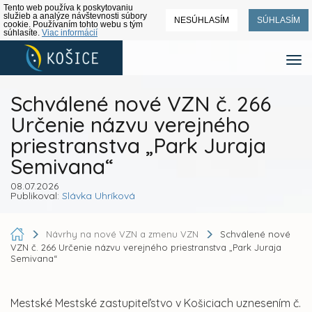
Tento web používa k poskytovaniu
služieb a analýze návštevnosti súbory
NESÚHLASÍM
SÚHLASÍM
cookie. Používaním tohto webu s tým
súhlasíte.
Viac informácií
Schválené nové VZN č. 266
Určenie názvu verejného
priestranstva „Park Juraja
Semivana“
08.07.2026
Publikoval:
Slávka Uhríková
Návrhy na nové VZN a zmenu VZN
Schválené nové
VZN č. 266 Určenie názvu verejného priestranstva „Park Juraja
Semivana“
Mestské Mestské zastupiteľstvo v Košiciach uznesením č.