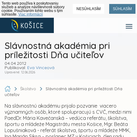
Tento web používa k poskytovaniu
služieb a analýze návštevnosti súbory
NESÚHLASÍM
SÚHLASÍM
cookie. Používaním tohto webu s tým
súhlasíte.
Viac informácií
Slávnostná akadémia pri
príležitosti Dňa učiteľov
04.04.2012
Publikoval:
Eva Vinceová
Upravené: 12.06.2026
Školstvo
Slávnostná akadémia pri príležitosti Dňa
učiteľov
Na slávnostnú akadémiu prijalo pozvanie viacero
významných osôb, ktoré spolupracujú s CVČ, medzi nimi
PaedDr. Mária Kavečanská – vedúca referátu, školstva,
športu a mládeže Magistrátu mesta Košice, Mgr. Beáta
Lopušniaková - referát školstva, športu a mládeže MMK,
Ing Marián Siksa – poslanec MZ v Košiciach, člen rady