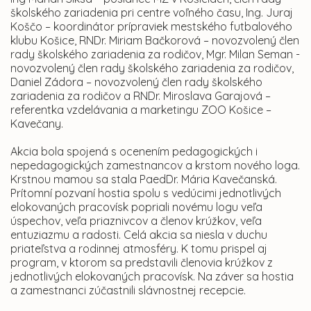
školského zariadenia pri centre voľného času, Ing. Juraj
Koščo – koordinátor prípraviek mestského futbalového
klubu Košice, RNDr. Miriam Bačkorová – novozvolený člen
rady školského zariadenia za rodičov, Mgr. Milan Seman -
novozvolený člen rady školského zariadenia za rodičov,
Daniel Zádora – novozvolený člen rady školského
zariadenia za rodičov a RNDr. Miroslava Garajová –
referentka vzdelávania a marketingu ZOO Košice –
Kavečany.
Akcia bola spojená s ocenením pedagogických i
nepedagogických zamestnancov a krstom nového loga.
Krstnou mamou sa stala PaedDr. Mária Kavečanská.
Prítomní pozvaní hostia spolu s vedúcimi jednotlivých
elokovaných pracovísk popriali novému logu veľa
úspechov, veľa priaznivcov a členov krúžkov, veľa
entuziazmu a radosti. Celá akcia sa niesla v duchu
priateľstva a rodinnej atmosféry. K tomu prispel aj
program, v ktorom sa predstavili členovia krúžkov z
jednotlivých elokovaných pracovísk. Na záver sa hostia
a zamestnanci zúčastnili slávnostnej recepcie.