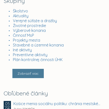
Skupiny
Školstvo
Aktuality
Verejné súťaže a dražby
Životné prostredie
Výberové konania
Činnosť MsP
Projekty mesta
Stavebné a územné konania
Iné aktivity
Preventívne aktivity
Plán kontrolnej činnosti ÚHK
Zobraziť viac
Obľúbené články
Košice menia sociálnu politiku: chránia mestské byty...
05
08
Dušan TOKARČÍK