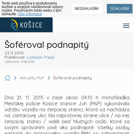
Tento web používa k poskytovaniu
služieb a analýze návštevnosti súbory
NESÚHLASÍM
SÚHLASÍM
cookie. Používaním tohto webu s tým
súhlasíte.
Viac informácií
Šoféroval podnapitý
23.11.2015
Publikoval:
Ladislav Papp
Upravené: 12.06.2026
Aktuality MsP
Šoféroval podnapitý
Dňa 21. 11. 2015 v čase okolo 04:10 h motohliadka
Mestskej polície Košice stanice Juh (MsP) vykonávala
údržbu vozidla na čerpacej stanici, ktorá sa nachádza
na Jantárovej ulici. Na náprotivnej strane ulice / na inej
čerpacej stanici / videli šesť hlučných osôb, ktoré sa
svojím správaním javili ako podnapité. Všetky osoby
nastúpili do motorového vozidla BMV so zahraničným