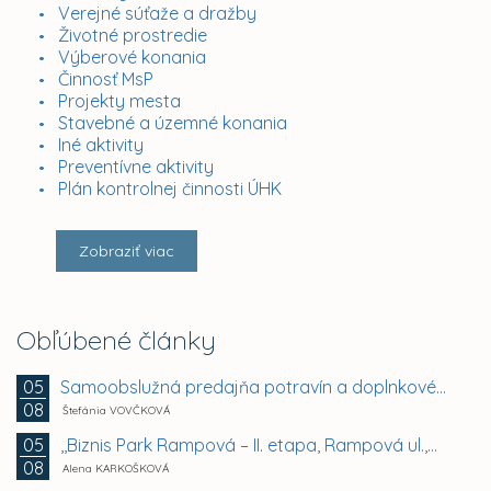
Verejné súťaže a dražby
Životné prostredie
Výberové konania
Činnosť MsP
Projekty mesta
Stavebné a územné konania
Iné aktivity
Preventívne aktivity
Plán kontrolnej činnosti ÚHK
Zobraziť viac
Obľúbené články
Samoobslužná predajňa potravín a doplnkového tovaru
05
08
Štefánia VOVČKOVÁ
,,Biznis Park Rampová – II. etapa, Rampová ul.,...
05
08
Alena KARKOŠKOVÁ