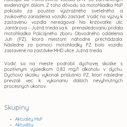
evidenčným číslom. Z toho dôvodu sa motohliadka MsP
pokúsila za použitia výstražného svetelného a
zvukového zariadenia vozidlo zastaviť. Vodič na výzvy k
zastaveniu vozidla nereagoval Na križovatke ulíc
Jantárova – Južná trieda sa k prenasledovaniu pridala
motohliadka Policajného zboru Obvodného oddelenia
Juh (PZ), ktorá miestom náhodne prechádzala.
Následne za pomoci motohliadky PZ bolo vozidlo
zastavené na zastávke MHD ulice Južná trieda.
Vodič sa na mieste podrobil dychovej skúške s
pozitívnym výsledkom 0,82 mg/l alkoholu v dychu.
Dychovú skúšku vykonali príslušníci PZ, ktorí následne
prevzali vec k vykonaniu ďalších nevyhnutných
procesných úkonov.
Skupiny
Aktuality MsP
Aktuality