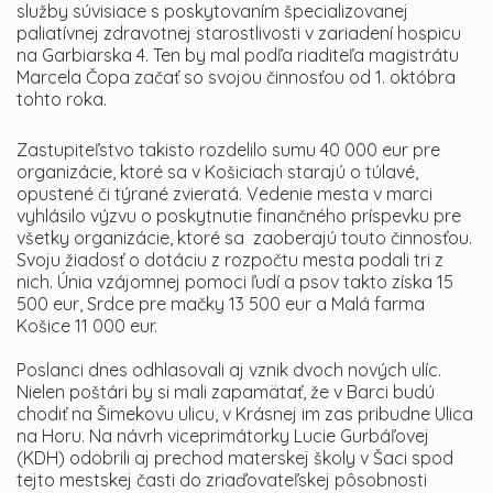
služby súvisiace s poskytovaním špecializovanej
paliatívnej zdravotnej starostlivosti v zariadení hospicu
na Garbiarska 4. Ten by mal podľa riaditeľa magistrátu
Marcela Čopa začať so svojou činnosťou od 1. októbra
tohto roka.
Zastupiteľstvo takisto rozdelilo sumu 40 000 eur pre
organizácie, ktoré sa v Košiciach starajú o túlavé,
opustené či týrané zvieratá. Vedenie mesta v marci
vyhlásilo výzvu o poskytnutie finančného príspevku pre
všetky organizácie, ktoré sa zaoberajú touto činnosťou.
Svoju žiadosť o dotáciu z rozpočtu mesta podali tri z
nich. Únia vzájomnej pomoci ľudí a psov takto získa 15
500 eur, Srdce pre mačky 13 500 eur a Malá farma
Košice 11 000 eur.
Poslanci dnes odhlasovali aj vznik dvoch nových ulíc.
Nielen poštári by si mali zapamätať, že v Barci budú
chodiť na Šimekovu ulicu, v Krásnej im zas pribudne Ulica
na Horu. Na návrh viceprimátorky Lucie Gurbáľovej
(KDH) odobrili aj prechod materskej školy v Šaci spod
tejto mestskej časti do zriaďovateľskej pôsobnosti