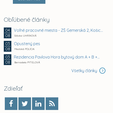
Obľúbené články
Voľné pracovné miesta - ZŠ Gemerská 2, Košice -...
04
08
Slávka UHRÍKOVÁ
Opustený pes
03
08
Mestská POLÍCIA
Rezidencia Pavlova Hora bytový dom A + B +...
03
08
Bernadeta PYTELOVÁ
Všetky články
Zdieľať