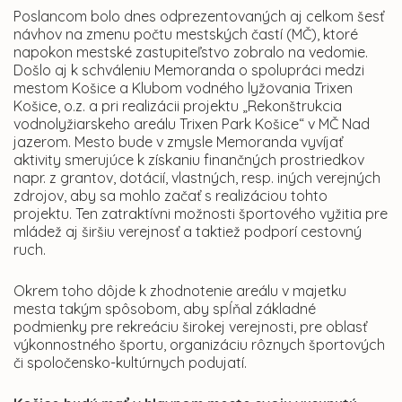
Poslancom bolo dnes odprezentovaných aj celkom šesť
návhov na zmenu počtu mestských častí (MČ), ktoré
napokon mestské zastupiteľstvo zobralo na vedomie.
Došlo aj k schváleniu Memoranda o spolupráci medzi
mestom Košice a Klubom vodného lyžovania Trixen
Košice, o.z. a pri realizácii projektu „Rekonštrukcia
vodnolyžiarskeho areálu Trixen Park Košice“ v MČ Nad
jazerom. Mesto bude v zmysle Memoranda vyvíjať
aktivity smerujúce k získaniu finančných prostriedkov
napr. z grantov, dotácií, vlastných, resp. iných verejných
zdrojov, aby sa mohlo začať s realizáciou tohto
projektu. Ten zatraktívni možnosti športového vyžitia pre
mládež aj širšiu verejnosť a taktiež podporí cestovný
ruch.
Okrem toho dôjde k zhodnotenie areálu v majetku
mesta takým spôsobom, aby spĺňal základné
podmienky pre rekreáciu širokej verejnosti, pre oblasť
výkonnostného športu, organizáciu rôznych športových
či spoločensko-kultúrnych podujatí.