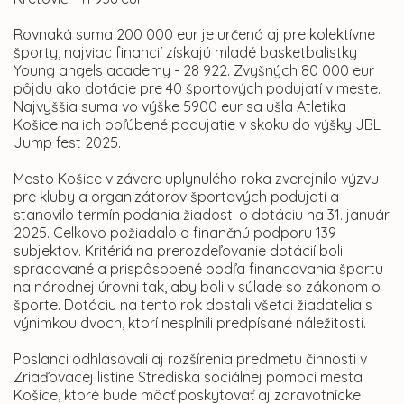
Rovnaká suma 200 000 eur je určená aj pre kolektívne
športy, najviac financií získajú mladé basketbalistky
Young angels academy - 28 922. Zvyšných 80 000 eur
pôjdu ako dotácie pre 40 športových podujatí v meste.
Najvyššia suma vo výške 5900 eur sa ušla Atletika
Košice na ich obľúbené podujatie v skoku do výšky JBL
Jump fest 2025.
Mesto Košice v závere uplynulého roka zverejnilo výzvu
pre kluby a organizátorov športových podujatí a
stanovilo termín podania žiadosti o dotáciu na 31. január
2025. Celkovo požiadalo o finančnú podporu 139
subjektov. Kritériá na prerozdeľovanie dotácií boli
spracované a prispôsobené podľa financovania športu
na národnej úrovni tak, aby boli v súlade so zákonom o
športe. Dotáciu na tento rok dostali všetci žiadatelia s
výnimkou dvoch, ktorí nesplnili predpísané náležitosti.
Poslanci odhlasovali aj rozšírenia predmetu činnosti v
Zriaďovacej listine Strediska sociálnej pomoci mesta
Košice, ktoré bude môcť poskytovať aj zdravotnícke