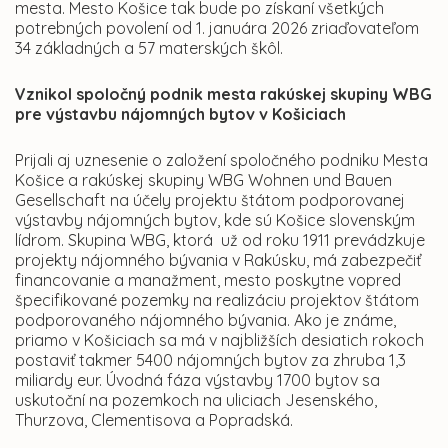
mesta. Mesto Košice tak bude po získaní všetkých
potrebných povolení od 1. januára 2026 zriaďovateľom
34 základných a 57 materských škôl.
Vznikol spoločný podnik mesta
rakúskej skupiny WBG
pre výstavbu nájomných bytov v Košiciach
Prijali aj uznesenie o založení spoločného podniku Mesta
Košice a rakúskej skupiny WBG Wohnen und Bauen
Gesellschaft na účely projektu štátom podporovanej
výstavby nájomných bytov, kde sú Košice slovenským
lídrom. Skupina WBG, ktorá už od roku 1911 prevádzkuje
projekty nájomného bývania v Rakúsku, má zabezpečiť
financovanie a manažment, mesto poskytne vopred
špecifikované pozemky na realizáciu projektov štátom
podporovaného nájomného bývania. Ako je známe,
priamo v Košiciach sa má v najbližších desiatich rokoch
postaviť takmer 5400 nájomných bytov za zhruba 1,3
miliardy eur. Úvodná fáza výstavby 1700 bytov sa
uskutoční na pozemkoch na uliciach Jesenského,
Thurzova, Clementisova a Popradská.