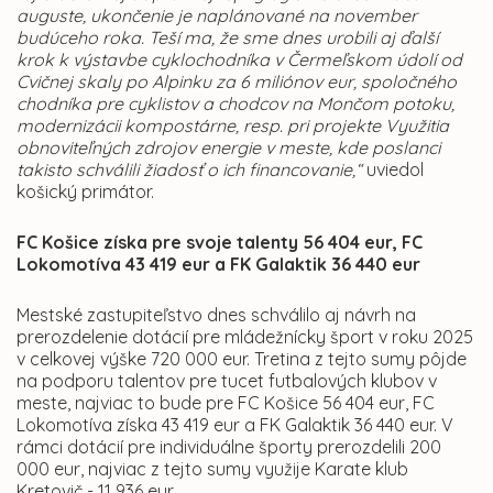
auguste, ukončenie je naplánované na november
budúceho roka. Teší ma, že sme dnes urobili aj ďalší
krok k výstavbe cyklochodníka v Čermeľskom údolí od
Cvičnej skaly po Alpinku za 6 miliónov eur, spoločného
chodníka pre cyklistov a chodcov na Mončom potoku,
modernizácii kompostárne, resp. pri projekte Využitia
obnoviteľných zdrojov energie v meste, kde poslanci
takisto schválili žiadosť o ich financovanie,“
uviedol
košický primátor.
FC Košice získa pre svoje talenty 56 404 eur, FC
Lokomotíva 43 419 eur a FK Galaktik 36 440 eur
Mestské zastupiteľstvo dnes schválilo aj návrh na
prerozdelenie dotácií pre mládežnícky šport v roku 2025
v celkovej výške 720 000 eur. Tretina z tejto sumy pôjde
na podporu talentov pre tucet futbalových klubov v
meste, najviac to bude pre FC Košice 56 404 eur, FC
Lokomotíva získa 43 419 eur a FK Galaktik 36 440 eur. V
rámci dotácií pre individuálne športy prerozdelili 200
000 eur, najviac z tejto sumy využije Karate klub
Kretovič - 11 936 eur.