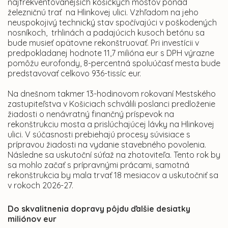
najfrekventovanejších košických mostov ponad
železničnú trať na Hlinkovej ulici. Vzhľadom na jeho
neuspokojivý technický stav spočívajúci v poškodených
nosníkoch, trhlinách a padajúcich kusoch betónu sa
bude musieť opätovne rekonštruovať. Pri investícii v
predpokladanej hodnote 11,7 milióna eur s DPH výrazne
pomôžu eurofondy, 8-percentná spoluúčasť mesta bude
predstavovať celkovo 936-tissíc eur.
Na dnešnom takmer 13-hodinovom rokovaní Mestského
zastupiteľstva v Košiciach schválili poslanci predloženie
žiadosti o nenávratný finančný príspevok na
rekonštrukciu mosta a prislúchajúcej lávky na Hlinkovej
ulici. V súčasnosti prebiehajú procesy súvisiace s
prípravou žiadosti na vydanie stavebného povolenia.
Následne sa uskutoční súťaž na zhotoviteľa. Tento rok by
sa mohlo začať s prípravnými prácami, samotná
rekonštrukcia by mala trvať 18 mesiacov a uskutočniť sa
v rokoch 2026-27.
Do skvalitnenia dopravy pôjdu ďalšie desiatky
miliónov eur