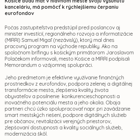
Košice budú mať v hlavnom meste svoju vysunutú
kanceláriu, má pomôcť k rýchlejšiemu čerpaniu
eurofondov
Počas zastupiteľstva predstúpil pred poslancov aj
minister investícií, regionálneho rozvoja a informatizácie
(MIRRI) Samuel Migaľ (nezávislý), ktorý mal dnes
pracovný program na východe republiky. Ako na
spoločnom brífingu s košickým primátorom Jaroslavom
Polačekom informovali, mesto Košice a MIRRI podpísali
Memorandum o vzájomnej spolupráci.
Jeho predmetom je efektívne využívanie finančných
prostriedkov z eurofondov, podpora zelenej a digitálnej
transformácie mesta, zlepšenia kvality života
obyvateľov a posilnenie konkurencieschopnosti a
inovačného potenciálu mesta a jeho okolia. Obaja
partneri chcú úzko spolupracovať napr. pri zavádzanie
smart mestských riešení, podpore digitálnych služieb
pre občanov, revitalizácii verejných priestorov,
zlepšovaní dostupnosti a kvality sociálnych služieb,
modernizácia škôl.