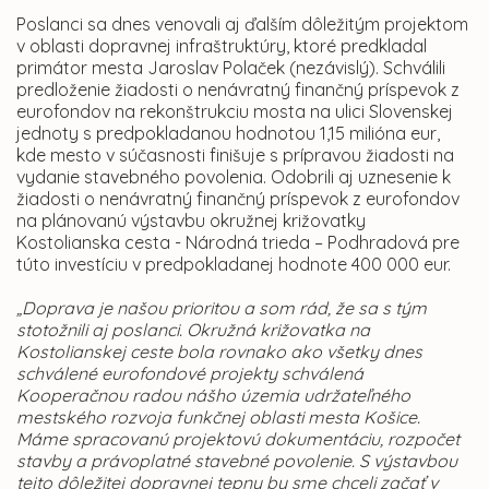
Poslanci sa dnes venovali aj ďalším dôležitým projektom
v oblasti dopravnej infraštruktúry, ktoré predkladal
primátor mesta Jaroslav Polaček (nezávislý). Schválili
predloženie žiadosti o nenávratný finančný príspevok z
eurofondov na rekonštrukciu mosta na ulici Slovenskej
jednoty s predpokladanou hodnotou 1,15 milióna eur,
kde mesto v súčasnosti finišuje s prípravou žiadosti na
vydanie stavebného povolenia. Odobrili aj uznesenie k
žiadosti o nenávratný finančný príspevok z eurofondov
na plánovanú výstavbu okružnej križovatky
Kostolianska cesta - Národná trieda – Podhradová pre
túto investíciu v predpokladanej hodnote 400 000 eur.
„Doprava je našou prioritou a som rád, že sa s tým
stotožnili aj poslanci. Okružná križovatka na
Kostolianskej ceste bola rovnako ako všetky dnes
schválené eurofondové projekty schválená
Kooperačnou radou nášho územia udržateľného
mestského rozvoja funkčnej oblasti mesta Košice.
Máme spracovanú projektovú dokumentáciu, rozpočet
stavby a právoplatné stavebné povolenie. S výstavbou
tejto dôležitej dopravnej tepny by sme chceli začať v