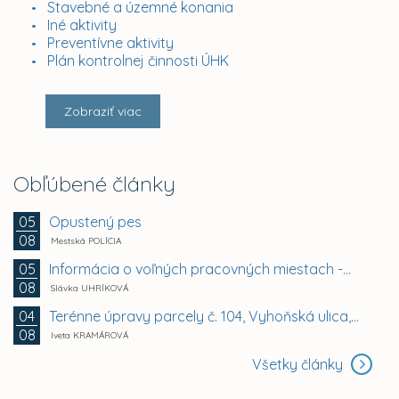
Stavebné a územné konania
Iné aktivity
Preventívne aktivity
Plán kontrolnej činnosti ÚHK
Zobraziť viac
Obľúbené články
Opustený pes
05
08
Mestská POLÍCIA
Informácia o voľných pracovných miestach -...
05
08
Slávka UHRÍKOVÁ
Terénne úpravy parcely č. 104, Vyhoňská ulica,...
04
08
Iveta KRAMÁROVÁ
Všetky články