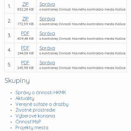
ZIP
Správa
1.
832,28 KB
o kontrolnej činnosti hlavného kontrolóra mesta Košice za
ZIP
Správa
2.
772,39 KB
o kontrolnej činnosti hlavného kontrolóra mesta Košice za
PDF
Správa
3.
409,48 KB
o kontrolnej činnosti hlavného kontrolóra mesta Košice z
PDF
Správa
4.
244,08 KB
o kontrolnej činnosti hlavného kontrolóra mesta Košice za
PDF
Správa
5.
245,98 KB
o kontrolnej činnosti hlavného kontrolóra mesta Košice z
Skupiny
Správy o činnosti HKMK
Aktuality
Verejné súťaže a dražby
Životné prostredie
Výberové konania
Činnosť MsP
Projekty mesta