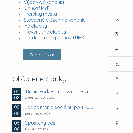
Výberové konania
1.
Činnosť MsP
Projekty mesta
2.
Stavebné a územné konania
Iné aktivity
Preventívne aktivity
3.
Plán kontrolnej činnosti ÚHK
4.
Zobraziť viac
5.
Obľúbené články
6.
,,Biznis Park Rampová – II. etapa, Rampová ul.,...
05
7.
08
Alena KARKOŠKOVÁ
Košice menia sociálnu politiku: chránia mestské byty...
05
8.
08
Dušan TOKARČÍK
Opustený pes
05
9.
08
Mestská POLÍCIA