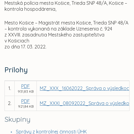
Mestská polícia mesta Košice, Trieda SNP 48/A, Košice –
kontrola hospodárenia,
Mesto Košice – Magistrát mesta Košice, Trieda SNP 48/A
– kontrola vykonaná na základe Uznesenia č. 924
z XXVIII. zasadnutia Mestského zastupiteľstva
v Košiciach
zo dňa 17. 03. 2022.
Prílohy
PDF
1.
MZ_XXX_16062022_Správa o výsledkoch k
931,83 KB
PDF
2.
MZ_XXXI_08092022_Správa o výsledkoch 
921,84 KB
Skupiny
Správy z kontrolnej činnosti ÚHK