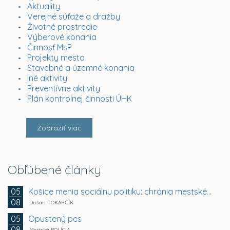
Aktuality
Verejné súťaže a dražby
Životné prostredie
Výberové konania
Činnosť MsP
Projekty mesta
Stavebné a územné konania
Iné aktivity
Preventívne aktivity
Plán kontrolnej činnosti ÚHK
Zobraziť viac
Obľúbené články
Košice menia sociálnu politiku: chránia mestské byty...
05
08
Dušan TOKARČÍK
Opustený pes
05
08
Mestská POLÍCIA