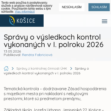
Tento web používa k poskytovaniu
služieb a analýze návštevnosti súbory
NESÚHLASÍM
SÚHLASÍM
cookie. Používaním tohto webu s tým
súhlasíte.
Viac informácií
Správy o výsledkoch kontrol
vykonaných v I. polroku 2026
13.05.2026
Publikoval:
Renáta Fabriciová
Správy z kontrolnej činnosti ÚHK
Správy o
výsledkoch kontrol vykonaných v I. polroku 2026
Tematická kontrola – dodržiavanie Zásad hospodárenia
s majetkom mesta pri nakladaní s nebytovými
priestormi, ktoré sú predmetom prenájmu,
Základná škola Jozefa Urbana, Jenisejská 22, Košice –