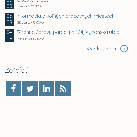
08
Mestská POLÍCIA
Informácia o voľných pracovných miestach -...
05
08
Slávka UHRÍKOVÁ
Terénne úpravy parcely č. 104, Vyhoňská ulica,...
04
08
Iveta KRAMÁROVÁ
Všetky články
Zdieľať