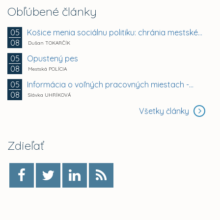
Obľúbené články
Košice menia sociálnu politiku: chránia mestské byty...
05
08
Dušan TOKARČÍK
Opustený pes
05
08
Mestská POLÍCIA
Informácia o voľných pracovných miestach -...
05
08
Slávka UHRÍKOVÁ
Všetky články
Zdieľať