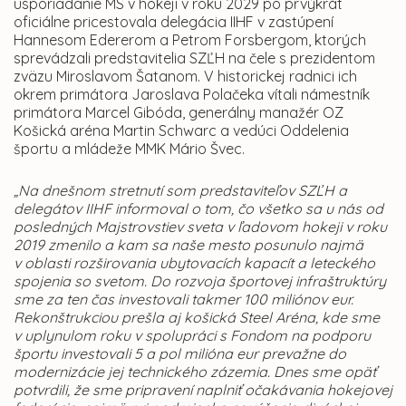
usporiadanie MS v hokeji v roku 2029 po prvýkrát
oficiálne pricestovala delegácia IIHF v zastúpení
Hannesom Edererom a Petrom Forsbergom, ktorých
sprevádzali predstavitelia SZĽH na čele s prezidentom
zväzu Miroslavom Šatanom. V historickej radnici ich
okrem primátora Jaroslava Polačeka vítali námestník
primátora Marcel Gibóda, generálny manažér OZ
Košická aréna Martin Schwarc a vedúci Oddelenia
športu a mládeže MMK Mário Švec.
„Na dnešnom stretnutí som predstaviteľov SZĽH a
delegátov IIHF informoval o tom, čo všetko sa u nás od
posledných Majstrovstiev sveta v ľadovom hokeji v roku
2019 zmenilo a kam sa naše mesto posunulo najmä
v oblasti rozširovania ubytovacích kapacít a leteckého
spojenia so svetom. Do rozvoja športovej infraštruktúry
sme za ten čas investovali takmer 100 miliónov eur.
Rekonštrukciou prešla aj košická Steel Aréna, kde sme
v uplynulom roku v spolupráci s Fondom na podporu
športu investovali 5 a pol milióna eur prevažne do
modernizácie jej technického zázemia. Dnes sme opäť
potvrdili, že sme pripravení naplniť očakávania hokejovej