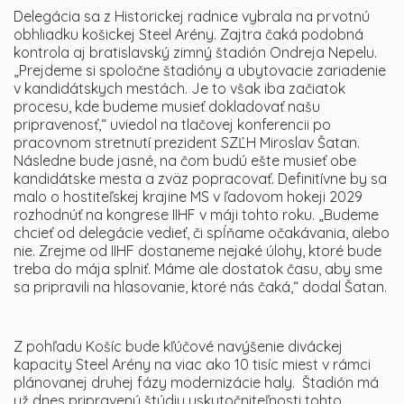
Delegácia sa z Historickej radnice vybrala na prvotnú
obhliadku košickej Steel Arény. Zajtra čaká podobná
kontrola aj bratislavský zimný štadión Ondreja Nepelu.
„Prejdeme si spoločne štadióny a ubytovacie zariadenie
v kandidátskych mestách. Je to však iba začiatok
procesu, kde budeme musieť dokladovať našu
pripravenosť,“ uviedol na tlačovej konferencii po
pracovnom stretnutí prezident SZĽH Miroslav Šatan.
Následne bude jasné, na čom budú ešte musieť obe
kandidátske mesta a zväz popracovať. Definitívne by sa
malo o hostiteľskej krajine MS v ľadovom hokeji 2029
rozhodnúť na kongrese IIHF v máji tohto roku. „Budeme
chcieť od delegácie vedieť, či spĺňame očakávania, alebo
nie. Zrejme od IIHF dostaneme nejaké úlohy, ktoré bude
treba do mája splniť. Máme ale dostatok času, aby sme
sa pripravili na hlasovanie, ktoré nás čaká,“ dodal Šatan.
Z pohľadu Košíc bude kľúčové navýšenie diváckej
kapacity Steel Arény na viac ako 10 tisíc miest v rámci
plánovanej druhej fázy modernizácie haly. Štadión má
už dnes pripravenú štúdiu uskutočniteľnosti tohto