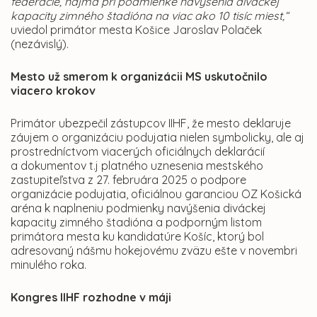
federácie, najmä pri podmienke navýšenia diváckej
kapacity zimného štadióna na viac ako 10 tisíc miest,“
uviedol primátor mesta Košice Jaroslav Polaček
(nezávislý).
Mesto už smerom k organizácii MS uskutočnilo
viacero krokov
Primátor ubezpečil zástupcov IIHF, že mesto deklaruje
záujem o organizáciu podujatia nielen symbolicky, ale aj
prostredníctvom viacerých oficiálnych deklarácií
a dokumentov t.j platného uznesenia mestského
zastupiteľstva z 27. februára 2025 o podpore
organizácie podujatia, oficiálnou garanciou OZ Košická
aréna k naplneniu podmienky navýšenia diváckej
kapacity zimného štadióna a podporným listom
primátora mesta ku kandidatúre Košíc, ktorý bol
adresovaný nášmu hokejovému zväzu ešte v novembri
minulého roka.
Kongres IIHF rozhodne v máji