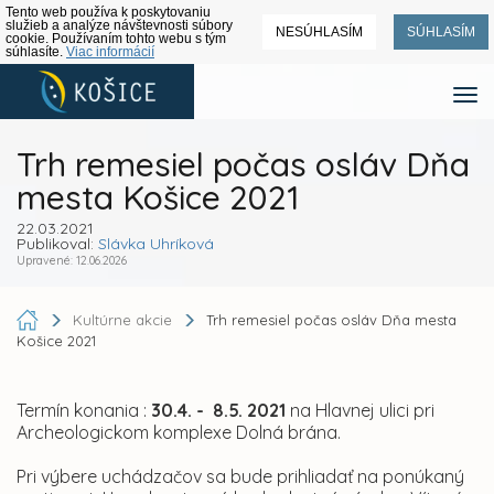
Tento web používa k poskytovaniu
služieb a analýze návštevnosti súbory
NESÚHLASÍM
SÚHLASÍM
cookie. Používaním tohto webu s tým
súhlasíte.
Viac informácií
Trh remesiel počas osláv Dňa
mesta Košice 2021
22.03.2021
Publikoval:
Slávka Uhríková
Upravené: 12.06.2026
Kultúrne akcie
Trh remesiel počas osláv Dňa mesta
Košice 2021
Termín konania :
30.4. - 8.5.
2021
na Hlavnej ulici pri
Archeologickom komplexe Dolná brána.
Pri výbere uchádzačov sa bude prihliadať na ponúkaný