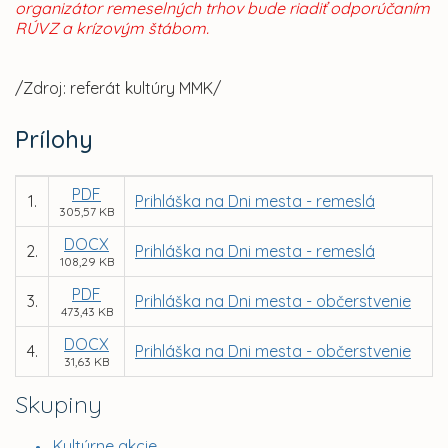
organizátor remeselných trhov bude riadiť odporúčaním
RÚVZ a krízovým štábom.
/Zdroj: referát kultúry MMK/
Prílohy
PDF
1.
Prihláška na Dni mesta - remeslá
305,57 KB
DOCX
2.
Prihláška na Dni mesta - remeslá
108,29 KB
PDF
3.
Prihláška na Dni mesta - občerstvenie
473,43 KB
DOCX
4.
Prihláška na Dni mesta - občerstvenie
31,63 KB
Skupiny
Kultúrne akcie