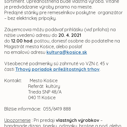
sortiment. Uprednostnená bude vlastná výroba. Vítané
je predvádzanie výroby priamo na mieste.
Predajné stánky pre remeselníkov poskytne organizátor
– bez elektrickej prípojky.
Záujemcovia môžu podávať prihlášku (viď príloha) na
nižšie uvedenú adresu do
20. 4. 2021
do
12.00 hod
. poštou, doniesť osobne do podateľne na
Magistrát mesta Košice, alebo poslať
na emailovú adresu
kultura@kosice.sk
Všeobecné podmienky sú zahrnuté vo VZN č. 45 v
časti
Trhový poriadok príležitostných trhov
.
Kontakt:
Mesto Košice
Referát kultúry
Trieda SNP 48/A
040 11 Košice
Bližšie informácie: 055/6419 888
Upozornenie
: Pri predaji
vlastných výrobkov
–
handmade dizajn, šperky, odznaky, brošne a pod. alebo