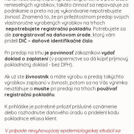
remeselných výrobkov, takáto činnosť sa nepovažuje za
podnikanie a preto na jej vykonávanie nepotrebujete
živnosť. Znamená to, že pri príležitostnom predaji svojich
vlastnoručne vyrobených výrobkov na trhoch
nepotrebujete registračnú pokladňu
. Potrebujete sa
ale
zaregistrovať
na daňovom úrade
, ktorý vám
pridelí
DIČ – daňové identifikačné číslo
.
Pri predaji na trhu
je povinnosť
zákazníkovi
vydať
doklad o zaplatení
(v papiernictve sa dá kúpiť príjmový
pokladničný doklad - bez DPH).
Ak už ste
živnostník
a máte výrobu a predaj takýchto
výrobkov zapísanú v živnosti, potom sa na Vás výnimka
nevzťahuje a
musíte
pri predaji na trhoch
používať
registračnú pokladňu
.
K prihláške je potrebné priložiť príslušné oznámenie
alebo rozhodnutie daňového úradu o pridelení kódu
pokladnice eKasa klient.
V prípade nevyhovujúcej epidemiologickej situácií sa