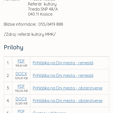
Referát kultúry
Trieda SNP 48/A
040 11 Košice
Bližšie informácie: 055/6419 888
/Zdroj: referát kultúry MMK/
Prílohy
PDF
1.
Prihláška na Dni mesta - remeslá
98,61 KB
DOCX
2.
Prihláška na Dni mesta - remeslá
109,41 KB
PDF
3.
Prihláška na Dni mesta - občerstvenie
118,06 KB
DOCX
4.
Prihláška na Dni mesta - občerstvenie
32,85 KB
PDF