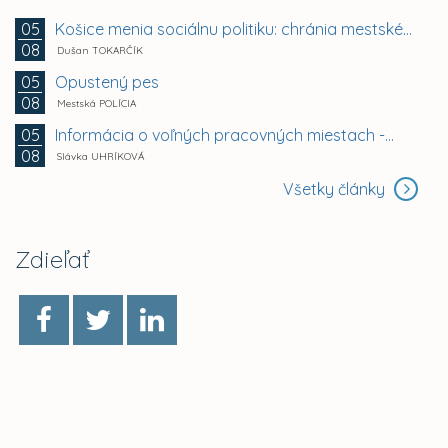
Košice menia sociálnu politiku: chránia mestské byty...
05
08
Dušan TOKARČÍK
Opustený pes
05
08
Mestská POLÍCIA
Informácia o voľných pracovných miestach -...
05
08
Slávka UHRÍKOVÁ
Všetky články
Zdieľať