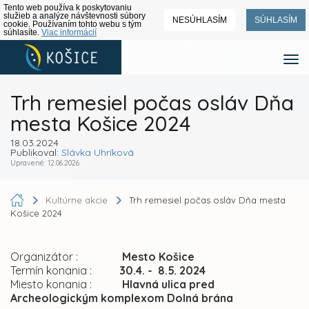
Tento web používa k poskytovaniu
služieb a analýze návštevnosti súbory
NESÚHLASÍM
SÚHLASÍM
cookie. Používaním tohto webu s tým
súhlasíte.
Viac informácií
Trh remesiel počas osláv Dňa
mesta Košice 2024
18.03.2024
Publikoval:
Slávka Uhríková
Upravené: 12.06.2026
Kultúrne akcie
Trh remesiel počas osláv Dňa mesta
Košice 2024
Organizátor :
Mesto Košice
Termín konania :
30.4. - 8.5.
2024
Miesto konania :
Hlavná ulica pred
Archeologickým komplexom Dolná brána