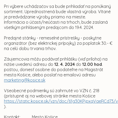
Pri výbere uchádzačov sa bude prihliadať na ponúkaný
sortiment. Uprednostnená bude vlastná výroba. Vítané
je predvádzanie výroby priamo na mieste.
Informácia o účasti/neúčasti na trhoch, bude zaslaná
všetkým prihláseným predajcom do 19.4. 2024.
Predajné stánky - remeselné prístrešky - poskytne
organizátor (bez elektrickej prípojky) za poplatok 30.- €
na celú dobu trvania trhov.
Záujemcovia môžu podávať prihlášku (viď príloha) na
nižšie uvedenú adresu do
12. 4. 2024
do
12.00 hod
.
poštou, doniesť osobne do podateľne na Magistrát
mesta Košice, alebo poslať na emailovú adresu
marketing@kosice.sk
Všeobecné podmienky sú zahrnuté vo VZN č. 218
(prístupné aj na webovej stránke mesta Košice
https://static.kosice.sk/vzn/doc/61g30KPjpxqVaeRCd73/v
).
Kontakt: Mesto Košice