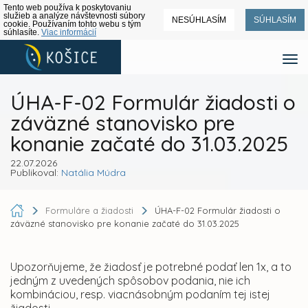
Tento web používa k poskytovaniu
služieb a analýze návštevnosti súbory
NESÚHLASÍM
SÚHLASÍM
cookie. Používaním tohto webu s tým
súhlasíte.
Viac informácií
ÚHA-F-02 Formulár žiadosti o
záväzné stanovisko pre
konanie začaté do 31.03.2025
22.07.2026
Publikoval:
Natália Múdra
Formuláre a žiadosti
ÚHA-F-02 Formulár žiadosti o
záväzné stanovisko pre konanie začaté do 31.03.2025
Upozorňujeme, že žiadosť je potrebné podať len 1x, a to
jedným z uvedených spôsobov podania, nie ich
kombináciou, resp. viacnásobným podaním tej istej