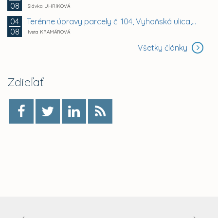
08
Slávka UHRÍKOVÁ
Terénne úpravy parcely č. 104, Vyhoňská ulica,...
04
08
Iveta KRAMÁROVÁ
Všetky články
Zdieľať