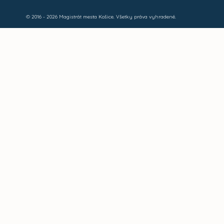
© 2016 - 2026 Magistrát mesta Košice. Všetky práva vyhradené.