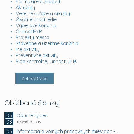
Formuláre a žiadosti
Aktuality
Verejné súťaže a dražby
Životné prostredie
Výberové konania
Činnosť MsP
Projekty mesta
Stavebné a územné konania
Iné aktivity
Preventívne aktivity
Plán kontrolnej činnosti ÚHK
Zobraziť viac
Obľúbené články
Opustený pes
05
08
Mestská POLÍCIA
Informácia o voľných pracovných miestach -...
05