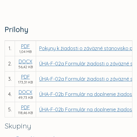
Prílohy
PDF
1.
Pokyny k žiadosti o záväzné stanovisko pr
1,04 MB
DOCX
2.
ÚHA-F-02a Formulár žiadosti o záväzné sta
56,42 KB
PDF
3.
ÚHA-F-02a Formulár žiadosti o záväzné sta
173,31 KB
DOCX
4.
ÚHA-F-02b Formulár na doplnenie žiadosti
49,73 KB
PDF
5.
ÚHA-F-02b Formulár na doplnenie žiadosti
118,46 KB
Skupiny