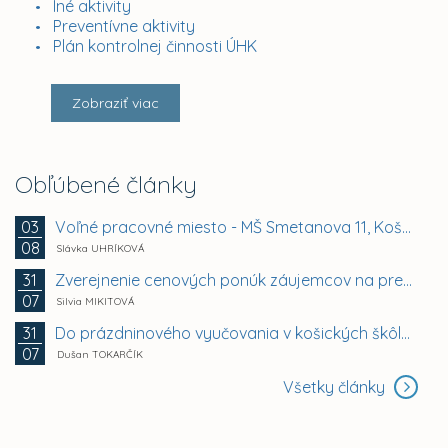
Iné aktivity
Preventívne aktivity
Plán kontrolnej činnosti ÚHK
Zobraziť viac
Obľúbené články
Voľné pracovné miesto - MŠ Smetanova 11, Košice -...
03
08
Slávka UHRÍKOVÁ
Zverejnenie cenových ponúk záujemcov na prenájom...
31
07
Silvia MIKITOVÁ
Do prázdninového vyučovania v košických škôlkach sa...
31
07
Dušan TOKARČÍK
Všetky články