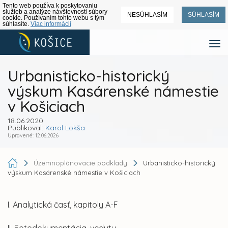
Tento web používa k poskytovaniu
služieb a analýze návštevnosti súbory
NESÚHLASÍM
SÚHLASÍM
cookie. Používaním tohto webu s tým
súhlasíte.
Viac informácií
Urbanisticko-historický
výskum Kasárenské námestie
v Košiciach
18.06.2020
Publikoval:
Karol Lokša
Upravené: 12.06.2026
Územnoplánovacie podklady
Urbanisticko-historický
výskum Kasárenské námestie v Košiciach
I. Analytická časť, kapitoly A-F