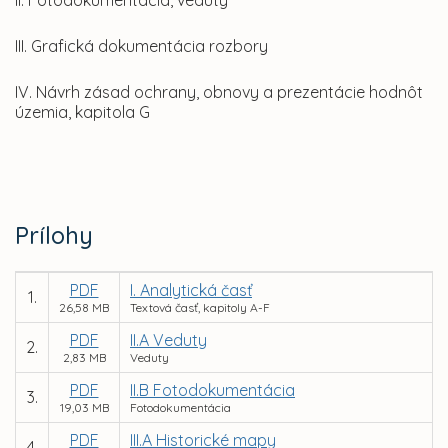
II. Fotodokumentácia, veduty
III. Grafická dokumentácia rozbory
IV. Návrh zásad ochrany, obnovy a prezentácie hodnôt
územia, kapitola G
Prílohy
PDF
I. Analytická časť
1.
26,58 MB
Textová časť, kapitoly A-F
PDF
II.A Veduty
2.
2,83 MB
Veduty
PDF
II.B Fotodokumentácia
3.
19,03 MB
Fotodokumentácia
PDF
III.A Historické mapy
4.