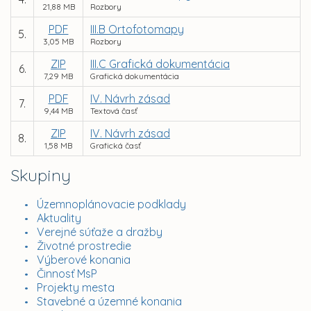
21,88 MB
Rozbory
PDF
III.B Ortofotomapy
5.
3,05 MB
Rozbory
ZIP
III.C Grafická dokumentácia
6.
7,29 MB
Grafická dokumentácia
PDF
IV. Návrh zásad
7.
9,44 MB
Textová časť
ZIP
IV. Návrh zásad
8.
1,58 MB
Grafická časť
Skupiny
Územnoplánovacie podklady
Aktuality
Verejné súťaže a dražby
Životné prostredie
Výberové konania
Činnosť MsP
Projekty mesta
Stavebné a územné konania