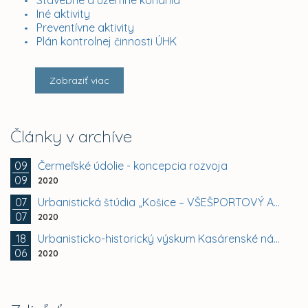
Iné aktivity
Preventívne aktivity
Plán kontrolnej činnosti ÚHK
Zobraziť viac
Články v archíve
09
Čermeľské údolie - koncepcia rozvoja
09
2020
07
Urbanistická štúdia „Košice – VŠEŠPORTOVÝ AREÁL A 6....
07
2020
18
Urbanisticko-historický výskum Kasárenské námestie v...
06
2020