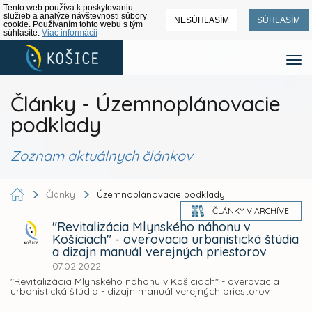
Tento web používa k poskytovaniu
služieb a analýze návštevnosti súbory
NESÚHLASÍM
SÚHLASÍM
cookie. Používaním tohto webu s tým
súhlasíte.
Viac informácií
Články - Územnoplánovacie
podklady
Zoznam aktuálnych článkov
Články
Územnoplánovacie podklady
ČLÁNKY V ARCHÍVE
"Revitalizácia Mlynského náhonu v
Košiciach" - overovacia urbanistická štúdia
a dizajn manuál verejných priestorov
07.02.2022
"Revitalizácia Mlynského náhonu v Košiciach" - overovacia
urbanistická štúdia - dizajn manuál verejných priestorov