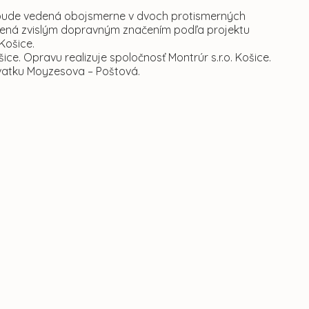
 bude vedená obojsmerne v dvoch protismerných
ená zvislým dopravným značením podľa projektu
Košice.
ice. Opravu realizuje spoločnosť Montrúr s.r.o. Košice.
žovatku Moyzesova – Poštová.