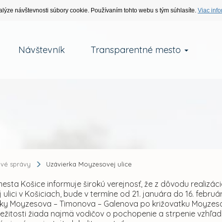
alýze návštevnosti súbory cookie. Používaním tohto webu s tým súhlasíte.
Viac info
Návštevník
Transparentné mesto
ové správy
Uzávierka Moyzesovej ulice
esta Košice informuje širokú verejnosť, že z dôvodu realizác
ulici v Košiciach, bude v termíne od 21. januára do 16. febr
tky Moyzesova – Timonova – Galenova po križovatku Moyzesov
ríležitosti žiada najmä vodičov o pochopenie a strpenie vzhľ