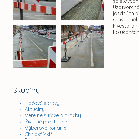
so stavebný
Uzatvorené
jazdných p
schválenéh
Investorom 
Po ukončení
Skupiny
Tlačové správy
Aktuality
Verejné súťaže a dražby
Životné prostredie
Výberové konania
Činnosť MsP