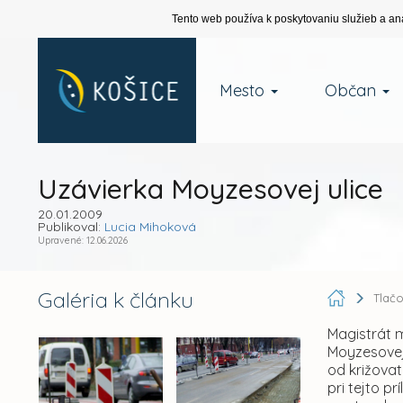
Tento web používa k poskytovaniu služieb a an
Mesto
Občan
Uzávierka Moyzesovej ulice
20.01.2009
Publikoval:
Lucia Mihoková
Upravené: 12.06.2026
Galéria k článku
Tlač
Magistrát m
Moyzesovej 
od križova
pri tejto p