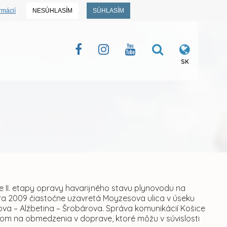
rmácií
NESÚHLASÍM
SÚHLASÍM
SK
ie II. etapy opravy havarijného stavu plynovodu na
uára 2009 čiastočne uzavretá Moyzesova ulica v úseku
a – Alžbetina – Šrobárova. Správa komunikácií Košice
adom na obmedzenia v doprave, ktoré môžu v súvislosti