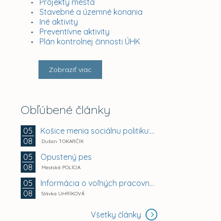
Projekty mesta
Stavebné a územné konania
Iné aktivity
Preventívne aktivity
Plán kontrolnej činnosti ÚHK
Zobraziť viac
Obľúbené články
Košice menia sociálnu politiku: chránia mestské byty...
05
08
Dušan TOKARČÍK
Opustený pes
05
08
Mestská POLÍCIA
Informácia o voľných pracovných miestach -...
05
08
Slávka UHRÍKOVÁ
Všetky články