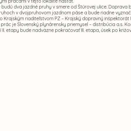
mi prácami v tejto lokalite nastať.
 budú dva jazdné pruhy v smere od Štúrovej ulice. Doprava
ruhoch v dvojpruhovom jazdnom páse a bude riadne vyznač
o Krajským riaditeľstvom PZ – Krajský dopravný inšpektorát 
prác je Slovenský plynárensky priemysel – distribúcia a.s. Koš
 II. etapy bude nadväzne pokračovať III. etapa, úsek po kri