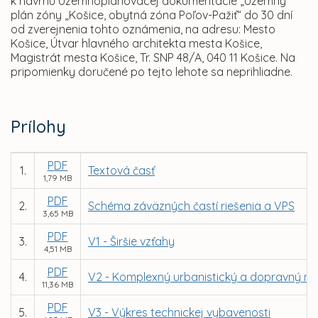
k návrhu Územnoplánovacej dokumentácie „Územný
plán zóny „Košice, obytná zóna Poľov-Pažiť“ do 30 dní
od zverejnenia tohto oznámenia, na adresu: Mesto
Košice, Útvar hlavného architekta mesta Košice,
Magistrát mesta Košice, Tr. SNP 48/A, 040 11 Košice. Na
pripomienky doručené po tejto lehote sa neprihliadne.
Prílohy
PDF
1.
Textová časť
1,79 MB
PDF
2.
Schéma záväzných častí riešenia a VPS
3,65 MB
PDF
3.
V1 - Širšie vzťahy
4,51 MB
PDF
4.
V2 - Komplexný urbanistický a dopravný ná
11,36 MB
PDF
5.
V3 - Výkres technickej vybavenosti