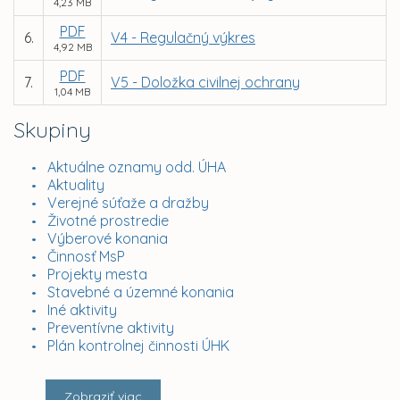
4,23 MB
PDF
6.
V4 - Regulačný výkres
4,92 MB
PDF
7.
V5 - Doložka civilnej ochrany
1,04 MB
Skupiny
Aktuálne oznamy odd. ÚHA
Aktuality
Verejné súťaže a dražby
Životné prostredie
Výberové konania
Činnosť MsP
Projekty mesta
Stavebné a územné konania
Iné aktivity
Preventívne aktivity
Plán kontrolnej činnosti ÚHK
Zobraziť viac