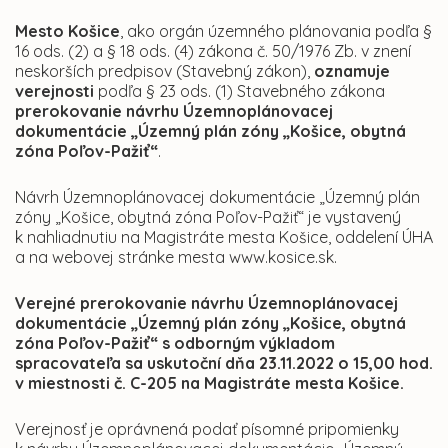
Mesto Košice
, ako orgán územného plánovania podľa §
16 ods. (2) a § 18 ods. (4) zákona č. 50/1976 Zb. v znení
neskorších predpisov (Stavebný zákon),
oznamuje
verejnosti
podľa § 23 ods. (1) Stavebného zákona
prerokovanie návrhu Územnoplánovacej
dokumentácie „Územný plán zóny „Košice, obytná
zóna Poľov-Pažiť“
.
Návrh Územnoplánovacej dokumentácie „Územný plán
zóny „Košice, obytná zóna Poľov-Pažiť“ je vystavený
k nahliadnutiu na Magistráte mesta Košice, oddelení ÚHA
a na webovej stránke mesta www.kosice.sk.
Verejné prerokovanie návrhu Územnoplánovacej
dokumentácie „Územný plán zóny „Košice, obytná
zóna Poľov-Pažiť“ s odborným výkladom
spracovateľa sa uskutoční dňa
23.11.2022 o 15,00 hod.
v miestnosti č. C-205 na Magistráte mesta Košice.
Verejnosť je oprávnená podať písomné pripomienky