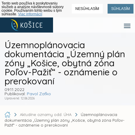
Tento web používa k poskytovaniu
služieb a analýze návštevnosti súbory
NESÚHLASÍM
SÚHLASÍM
cookie. Používaním tohto webu s tým
súhlasíte.
Viac informácií
Územnoplánovacia
dokumentácia „Územný plán
zóny „Košice, obytná zóna
Poľov-Pažiť“ - oznámenie o
prerokovaní
09.11.2022
Publikoval:
Pavol Zaťko
Upravené: 12.06.2026
Aktuálne oznamy odd. ÚHA
Územnoplánovacia
dokumentácia „Územný plán zóny „Košice, obytná zóna Poľov-
Pažiť“ - oznámenie o prerokovaní