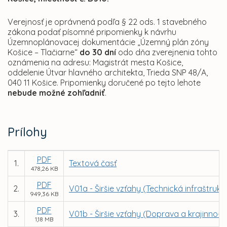
Verejnosť je oprávnená podľa § 22 ods. 1 stavebného
zákona podať písomné pripomienky k návrhu
Územnoplánovacej dokumentácie „Územný plán zóny
Košice – Tlačiarne“
do 30 dní
odo dňa zverejnenia tohto
oznámenia na adresu: Magistrát mesta Košice,
oddelenie Útvar hlavného architekta, Trieda SNP 48/A,
040 11 Košice. Pripomienky doručené po tejto lehote
nebude možné zohľadniť
.
Prílohy
PDF
1.
Textová časť
478,26 KB
PDF
2.
V01a - Širšie vzťahy (Technická infraštrukt
949,36 KB
PDF
3.
V01b - Širšie vzťahy (Doprava a krajinno-e
1,18 MB