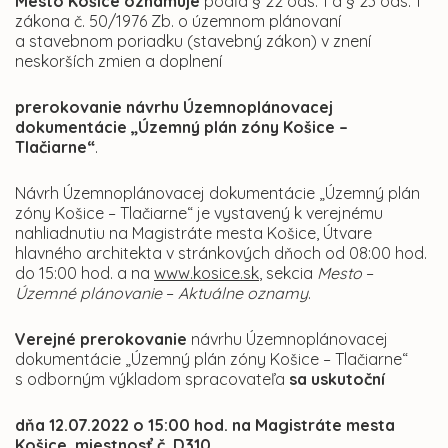
Mesto Košice oznamuje
podľa § 22 ods. 1 a § 23 ods. 1
zákona č. 50/1976 Zb. o územnom plánovaní
a stavebnom poriadku (stavebný zákon) v znení
neskorších zmien a doplnení
prerokovanie návrhu Územnoplánovacej
dokumentácie
„Územný plán zóny Košice –
Tlačiarne“
.
Návrh Územnoplánovacej dokumentácie „Územný plán
zóny Košice – Tlačiarne“ je vystavený k verejnému
nahliadnutiu na Magistráte mesta Košice, Útvare
hlavného architekta v stránkových dňoch od 08:00 hod.
do 15:00 hod. a na
www.kosice.sk
, sekcia
Mesto
–
Územné plánovanie
–
Aktuálne oznamy
.
Verejné prerokovanie
návrhu Územnoplánovacej
dokumentácie „Územný plán zóny Košice – Tlačiarne“
s odborným výkladom spracovateľa
sa uskutoční
d
ňa
12.07.2022
o
15:00
hod. na Magistráte mesta
Košice, miestnosť č.
D310.