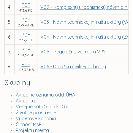
PDF
4.
V02 - Komplexný urbanistický návrh a ná
413,6 KB
PDF
5.
V03 - Návrh technickej infraštruktúry (Vo
239,48 KB
PDF
6.
V04 - Návrh technickej infraštruktúry (Zá
273,2 KB
PDF
7.
V05 - Regulačný výkres a VPS
380,52 KB
PDF
8.
V06 - Doložka civilnej ochrany
413,32 KB
Skupiny
Aktuálne oznamy odd. ÚHA
Aktuality
Verejné súťaže a dražby
Životné prostredie
Výberové konania
Činnosť MsP
Projekty mesta