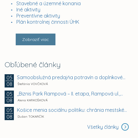
Stavebné a územné konania
Iné aktivity
Preventívne aktivity
Plán kontrolnej činnosti ÚHK
Zobraziť viac
Obľúbené články
Samoobslužná predajňa potravín a doplnkového tovaru
05
08
Štefánia VOVČKOVÁ
,,Biznis Park Rampová – II. etapa, Rampová ul.,...
05
08
Alena KARKOŠKOVÁ
Košice menia sociálnu politiku: chránia mestské byty...
05
08
Dušan TOKARČÍK
Všetky články