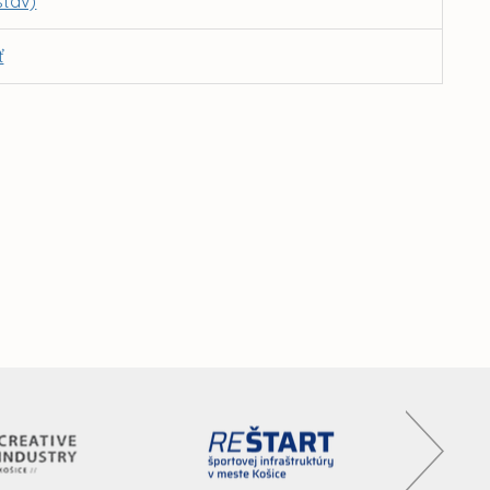
stav)
ť