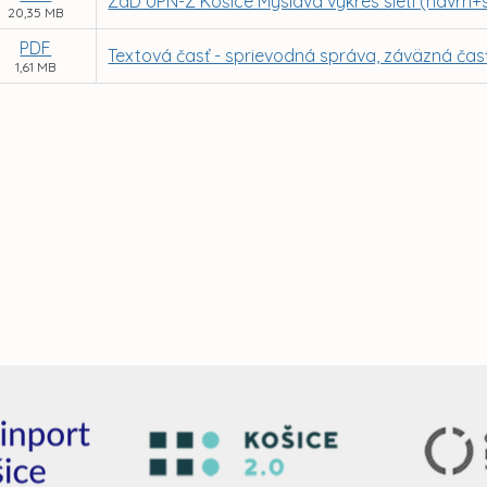
ZaD ÚPN-Z Košice Myslava výkres sietí (návrh+
20,35 MB
PDF
Textová časť - sprievodná správa, záväzná čas
1,61 MB