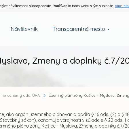
alýze návštevnosti súbory cookie. Používaním tohto webu s tým súhlasíte.
Viac info
Návštevník
Transparentné mesto
Myslava, Zmeny a doplnky č.7/2
álne oznamy odd. ÚHA
Územný plán zóny Košice – Myslava, Zmeny
e, ako orgán územného plánovania podľa § 16 ods. (2) a § 18 
Stavebný zákon), oznamuje verejnosti v súlade s § 22 ods. 1
emného plánu zóny Košice - Myslava, Zmeny a doplnky č.7/20