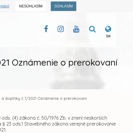
rmácií
NESÚHLASÍM
SÚHLASÍM
SK
021 Oznámenie o prerokovaní
 a doplnky č.7/2021 Oznámenie o prerokovaní
ods. (4) zákona č. 50/1976 Zb. v znení neskorších
 a § 23 ods.1 Stavebného zákona verejné prerokovanie
21.