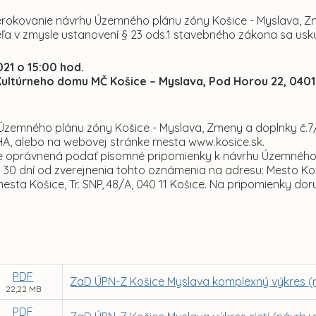
erokovanie návrhu Územného plánu zóny Košice - Myslava, 
ľa v zmysle ustanovení § 23 ods.1 stavebného zákona sa usk
021 o 15:00 hod.
ultúrneho domu MČ Košice – Myslava, Pod Horou 22, 0401
Územného plánu zóny Košice - Myslava, Zmeny a doplnky č.7/
HA, alebo na webovej stránke mesta www.kosice.sk.
je oprávnená podať písomné pripomienky k návrhu Územného 
 30 dní od zverejnenia tohto oznámenia na adresu: Mesto Koš
esta Košice, Tr. SNP, 48/A, 040 11 Košice. Na pripomienky dor
PDF
ZaD ÚPN-Z Košice Myslava komplexný výkres (
22,22 MB
PDF