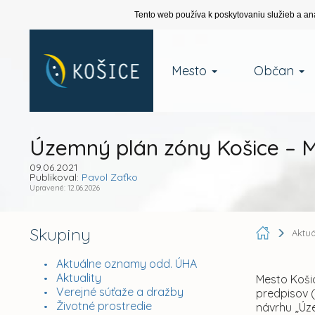
Tento web používa k poskytovaniu služieb a an
Mesto
Občan
Územný plán zóny Košice – 
09.06.2021
Publikoval:
Pavol Zaťko
Upravené: 12.06.2026
Skupiny
Aktu
Aktuálne oznamy odd. ÚHA
Aktuality
Mesto Košic
Verejné súťaže a dražby
predpisov (
Životné prostredie
návrhu „Úz