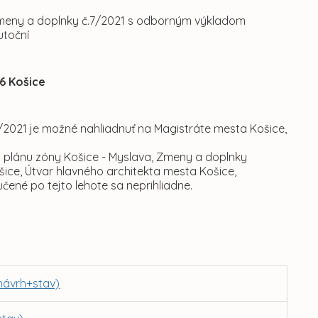
Zmeny a doplnky č.7/2021 s odborným výkladom
utoční
6 Košice
2021 je možné nahliadnuť na Magistráte mesta Košice,
plánu zóny Košice - Myslava, Zmeny a doplnky
ice, Útvar hlavného architekta mesta Košice,
učené po tejto lehote sa neprihliadne.
návrh+stav)