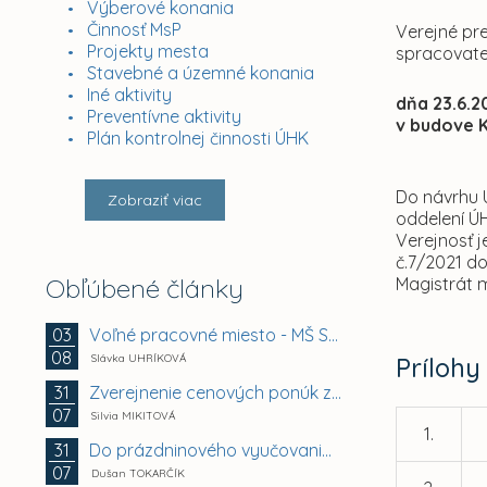
Výberové konania
Činnosť MsP
Verejné pr
Projekty mesta
spracovate
Stavebné a územné konania
Iné aktivity
dňa 23.6.2
Preventívne aktivity
v budove K
Plán kontrolnej činnosti ÚHK
Do návrhu 
Zobraziť viac
oddelení Ú
Verejnosť 
č.7/2021 do
Obľúbené články
Magistrát m
Voľné pracovné miesto - MŠ Smetanova 11, Košice -...
03
08
Slávka UHRÍKOVÁ
Prílohy
Zverejnenie cenových ponúk záujemcov na prenájom...
31
07
Silvia MIKITOVÁ
1.
Do prázdninového vyučovania v košických škôlkach sa...
31
07
Dušan TOKARČÍK