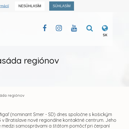
rmácií
NESÚHLASÍM
SÚHLASÍM
SK
basáda regiónov
sáda regiónov
l Migaľ (nominant Smer - SD) dnes spoločne s košickým
5 v Bratislave nové regionálne kontaktné centrum. Jeho
ce medzi samosprávami a štátom pomôcť pri čerpaní