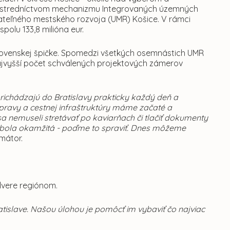
prostredníctvom mechanizmu Integrovaných územných
ateľného mestského rozvoja (UMR) Košice. V rámci
olu 133,8 milióna eur.
slovenskej špičke. Spomedzi všetkých osemnástich UMR
najvyšší počet schválených projektových zámerov
richádzajú do Bratislavy prakticky každý deň a
opravy a cestnej infraštruktúry máme začaté a
sa nemuseli stretávať po kaviarňach či tlačiť dokumenty
ia bola okamžitá - poďme to spraviť. Dnes môžeme
imátor.
 dvere regiónom.
atislave. Našou úlohou je pomôcť im vybaviť čo najviac