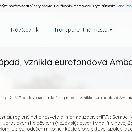
alýze návštevnosti súbory cookie. Používaním tohto webu s tým súhlasíte.
Viac info
Návštevník
Transparentné mesto
ý nápad, vznikla eurofondová Am
lity
V Bratislave sa ujal košický nápad, vznikla eurofondová Amba
vestícií, regionálneho rozvoja a informatizácie (MIRRI) Samue
Jaroslavom Polačekom (nezávislý) otvorili v na Pribinovej 2
eľom je zjednodušením komunikácie a projektovej spoluprá