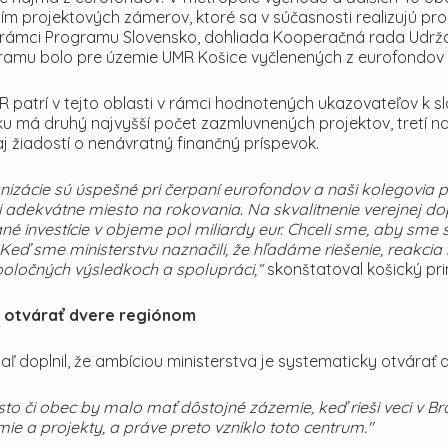
ím projektových zámerov, ktoré sa v súčasnosti realizujú 
 v rámci Programu Slovensko, dohliada Kooperačná rada Udrž
ramu bolo pre územie UMR Košice vyčlenených z eurofondov sp
R patrí v tejto oblasti v rámci hodnotených ukazovateľov k 
ku má druhý najvyšší počet zazmluvnených projektov, tretí 
j žiadostí o nenávratný finančný príspevok.
izácie sú úspešné pri čerpaní eurofondov a naši kolegovia p
i adekvátne miesto na rokovania. Na skvalitnenie verejnej d
é investície v objeme pol miliardy eur. Chceli sme, aby sme 
 Keď sme ministerstvu naznačili, že hľadáme riešenie, reakc
poločných výsledkoch a spolupráci,“
skonštatoval košický pr
e otvárať dvere regiónom
gaľ doplnil, že ambíciou ministerstva je systematicky otvárať
o či obec by malo mať dôstojné zázemie, keď rieši veci v Br
mie a projekty, a práve preto vzniklo toto centrum."