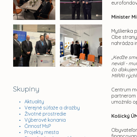
eurofondo
Minister Mi
Myšlienka p
Obe strany
nahrádza i
„Keďže sme 
nevidí - mu
čo ďakujem 
MIRRI rýchl
Skupiny
Centrum má
partnerom r
Aktuality
umožnilo op
Verejné súťaže a dražby
Životné prostredie
Košický ÚM
Výberové konania
Činnosť MsP
Obyvateľom 
Projekty mesta
financovan