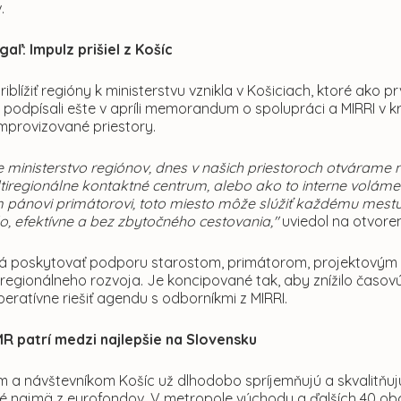
v.
gaľ: Impulz prišiel z Košíc
riblížiť regióny k ministerstvu vznikla v Košiciach, ktoré ako
 podpísali ešte v apríli memorandum o spolupráci a MIRRI v 
mprovizované priestory.
ministerstvo regiónov, dnes v našich priestoroch otvárame n
ltiregionálne kontaktné centrum, alebo ako to interne voláme 
pánovi primátorovi, toto miesto môže slúžiť každému mestu, ob
o, efektívne a bez zbytočného cestovania,"
uviedol na otvoren
 poskytovať podporu starostom, primátorom, projektovým 
egionálneho rozvoja. Je koncipované tak, aby znížilo časovú a
eratívne riešiť agendu s odborníkmi z MIRRI.
R patrí medzi najlepšie na Slovensku
a návštevníkom Košíc už dlhodobo spríjemňujú a skvalitňujú ži
é najmä z eurofondov. V metropole východu a ďalších 40 obc