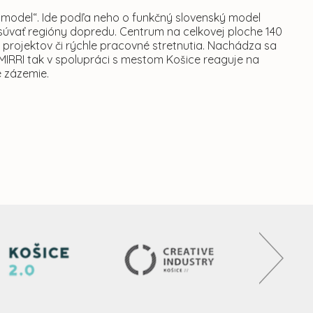
ý model“. Ide podľa neho o funkčný slovenský model
súvať regióny dopredu. Centrum na celkovej ploche 140
 projektov či rýchle pracovné stretnutia. Nachádza sa
 MIRRI tak v spolupráci s mestom Košice reaguje na
é zázemie.