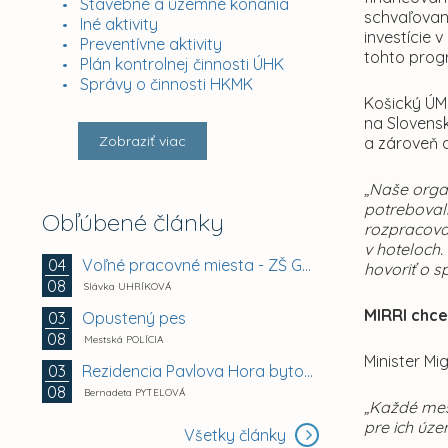
Stavebné a územné konania
schvaľovan
Iné aktivity
investície
Preventívne aktivity
tohto prog
Plán kontrolnej činnosti ÚHK
Správy o činnosti HKMK
Košický ÚM
na Slovens
Zobraziť viac
a zároveň a
„Naše organ
potreboval
Obľúbené články
rozpracovan
v hoteloch.
Voľné pracovné miesta - ZŠ Gemerská 2, Košice -...
04
hovoriť o s
08
Slávka UHRÍKOVÁ
MIRRI chc
Opustený pes
03
08
Mestská POLÍCIA
Minister Mi
Rezidencia Pavlova Hora bytový dom A + B +...
03
08
Bernadeta PYTELOVÁ
„Každé mest
pre ich úze
Všetky články