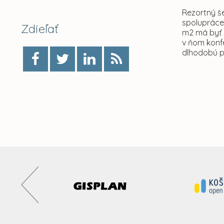
Rezortný šé
spolupráce
Zdieľať
m2 má byť ž
v ňom konfe
dlhodobú p