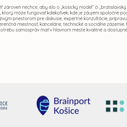
f zároveň nechce, aby išlo o „košický model“ či „bratislavsk
, ktorý môže fungovať kdekoľvek, kde je záujem spoločne po
ivým priestorom pre diskusie, expertné konzultácie, prípravu
renčná miestnosť, kancelárie, technické a sociálne zázemie.
otrebu samospráv mať v hlavnom meste kvalitné a dostupn