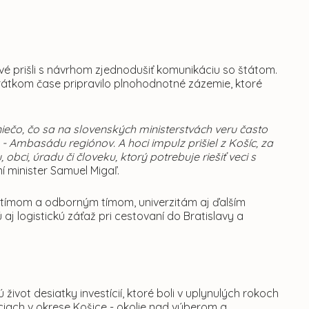
 prvé prišli s návrhom zjednodušiť komunikáciu so štátom.
krátkom čase pripravilo plnohodnotné zázemie, ktoré
iečo, čo sa na slovenských ministerstvách veru často
- Ambasádu regiónov. A hoci impulz prišiel z Košíc, za
ci, úradu či človeku, ktorý potrebuje riešiť veci s
í minister Samuel Migaľ.
tímom a odborným tímom, univerzitám aj ďalším
j logistickú záťaž pri cestovaní do Bratislavy a
vot desiatky investícií, ktoré boli v uplynulých rokoch
iach v okrese Košice - okolie nad výberom a