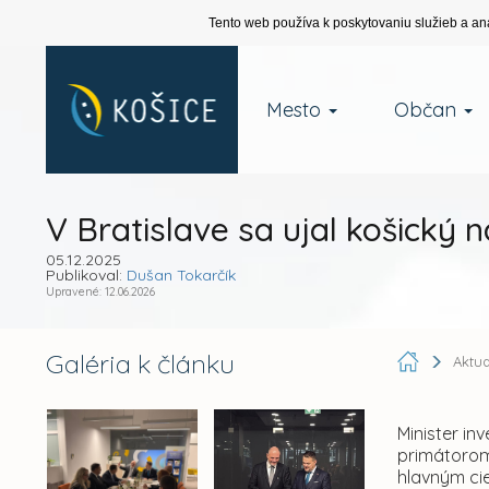
Tento web používa k poskytovaniu služieb a an
Mesto
Občan
V Bratislave sa ujal košick
05.12.2025
Publikoval:
Dušan Tokarčík
Upravené: 12.06.2026
Galéria k článku
Aktua
Minister in
primátorom 
hlavným ci