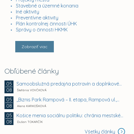
Stavebné a územné konania
Iné aktivity
Preventívne aktivity
Plán kontrolnej činnosti ÚHK
Správy o činnosti HKMK
Zobraziť viac
Obľúbené články
Samoobslužná predajňa potravín a doplnkového tovaru
05
08
Štefánia VOVČKOVÁ
,,Biznis Park Rampová – II. etapa, Rampová ul.,...
05
08
Alena KARKOŠKOVÁ
Košice menia sociálnu politiku: chránia mestské byty...
05
08
Dušan TOKARČÍK
Všetky články