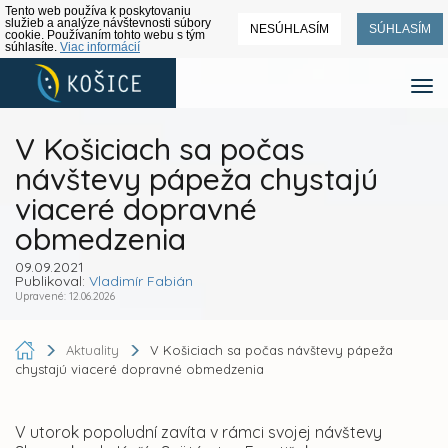
Tento web používa k poskytovaniu
služieb a analýze návštevnosti súbory
NESÚHLASÍM
SÚHLASÍM
cookie. Používaním tohto webu s tým
súhlasíte.
Viac informácií
V Košiciach sa počas
návštevy pápeža chystajú
viaceré dopravné
obmedzenia
09.09.2021
Publikoval:
Vladimír Fabián
Upravené: 12.06.2026
Aktuality
V Košiciach sa počas návštevy pápeža
chystajú viaceré dopravné obmedzenia
V utorok popoludní zavíta v rámci svojej návštevy