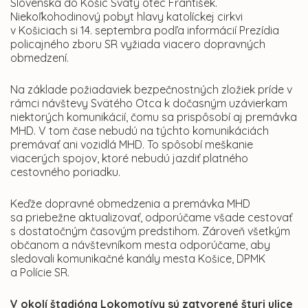
Slovenska do Košíc Svätý otec František.
Niekoľkohodinový pobyt hlavy katolíckej cirkvi
v Košiciach si 14. septembra podľa informácií Prezídia
policajného zboru SR vyžiada viacero dopravných
obmedzení.
Na základe požiadaviek bezpečnostných zložiek príde v
rámci návštevy Svätého Otca k dočasným uzávierkam
niektorých komunikácií, čomu sa prispôsobí aj premávka
MHD. V tom čase nebudú na týchto komunikáciách
premávať ani vozidlá MHD. To spôsobí meškanie
viacerých spojov, ktoré nebudú jazdiť platného
cestovného poriadku.
Keďže dopravné obmedzenia a premávka MHD
sa priebežne aktualizovať, odporúčame všade cestovať
s dostatočným časovým predstihom. Zároveň všetkým
občanom a návštevníkom mesta odporúčame, aby
sledovali komunikačné kanály mesta Košice, DPMK
a Polície SR.
V okolí štadióna Lokomotívy sú zatvorené štyri ulice