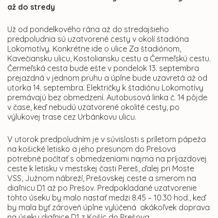
až do stredy
Už od pondelkového rána až do stredajšieho
predpoludnia sú uzatvorené cesty v okolí štadióna
Lokomotívy. Konkrétne ide o ulice Za štadiónom,
Kavečiansku ulicu, Kostoliansku cestu a Čermeľskú cestu.
Čermeľská cesta bude ešte v pondelok 13. septembra
prejazdná v jednom pruhu a úplne bude uzavretá až od
utorka 14. septembra. Električky k štadiónu Lokomotívy
premávajú bez obmedzení. Autobusová linka č. 14 pôjde
v čase, keď nebudú uzatvorené okolité cesty, po
výlukovej trase cez Urbánkovu ulicu.
V utorok predpoludním je v súvislosti s príletom pápeža
na košické letisko a jeho presunom do Prešova
potrebné počítať s obmedzeniami najmä na príjazdovej
ceste k letisku v mestskej časti Pereš, ďalej pri Moste
VSS, Južnom nábreží, Prešovskej ceste a smerom na
diaľnicu D1 až po Prešov. Predpokladané uzatvorenie
tohto úseku by malo nastať medzi 8.45 – 10.30 hod., keď
by mala byť zároveň úplne vylúčená akákoľvek doprava
na úseku diaľnice D1 z Košíc do Prešova.