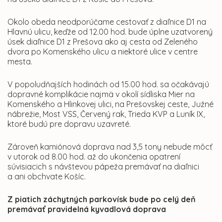
Okolo obeda neodporúčame cestovať z diaľnice D1 na
Hlavnú ulicu, keďže od 12.00 hod. bude úplne uzatvorený
úsek diaľnice D1 z Prešova ako aj cesta od Zeleného
dvora po Komenského ulicu a niektoré ulice v centre
mesta.
V popoludňajších hodinách od 15.00 hod. sa očakávajú
dopravné komplikácie najmä v okolí sídliska Mier na
Komenského a Hlinkovej ulici, na Prešovskej ceste, Južné
nábrežie, Most VSS, Červený rak, Trieda KVP a Luník IX,
ktoré budú pre dopravu uzavreté.
Zároveň kamiónová doprava nad 3,5 tony nebude môcť
v utorok od 8.00 hod. až do ukončenia opatrení
súvisiacich s návštevou pápeža premávať na diaľnici
a ani obchvate Košíc.
Z piatich záchytných parkovísk bude po celý deň
premávať pravidelná kyvadlová doprava