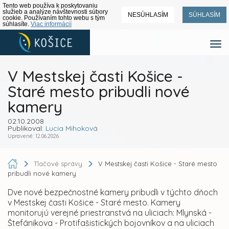
Tento web používa k poskytovaniu
služieb a analýze návštevnosti súbory
NESÚHLASÍM
SÚHLASÍM
cookie. Používaním tohto webu s tým
súhlasíte.
Viac informácií
V Mestskej časti Košice -
Staré mesto pribudli nové
kamery
02.10.2008
Publikoval:
Lucia Mihoková
Upravené: 12.06.2026
Tlačové správy
V Mestskej časti Košice - Staré mesto
pribudli nové kamery
Dve nové bezpečnostné kamery pribudli v týchto dňoch
v Mestskej časti Košice - Staré mesto. Kamery
monitorujú verejné priestranstvá na uliciach: Mlynská -
Štefánikova - Protifašistických bojovníkov a na uliciach