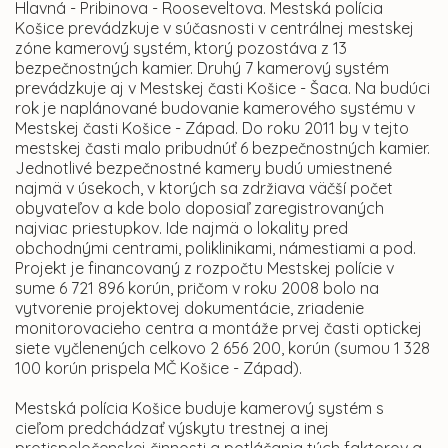
Hlavná - Pribinova - Rooseveltova. Mestská polícia
Košice prevádzkuje v súčasnosti v centrálnej mestskej
zóne kamerový systém, ktorý pozostáva z 13
bezpečnostných kamier. Druhý 7 kamerový systém
prevádzkuje aj v Mestskej časti Košice - Šaca. Na budúci
rok je naplánované budovanie kamerového systému v
Mestskej časti Košice - Západ. Do roku 2011 by v tejto
mestskej časti malo pribudnúť 6 bezpečnostných kamier.
Jednotlivé bezpečnostné kamery budú umiestnené
najmä v úsekoch, v ktorých sa zdržiava väčší počet
obyvateľov a kde bolo doposiaľ zaregistrovaných
najviac priestupkov. Ide najmä o lokality pred
obchodnými centrami, poliklinikami, námestiami a pod.
Projekt je financovaný z rozpočtu Mestskej polície v
sume 6 721 896 korún, pričom v roku 2008 bolo na
vytvorenie projektovej dokumentácie, zriadenie
monitorovacieho centra a montáže prvej časti optickej
siete vyčlenených celkovo 2 656 200, korún (sumou 1 328
100 korún prispela MČ Košice - Západ).
Mestská polícia Košice buduje kamerový systém s
cieľom predchádzať výskytu trestnej a inej