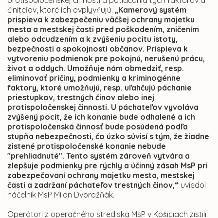
protispoločenskej činnosti a potláčania tých faktorov a
činiteľov, ktoré ich ovplyvňujú.
„Kamerový systém
prispieva k zabezpečeniu väčšej ochrany majetku
mesta a mestskej časti pred poškodením, zničením
alebo odcudzením a k zvýšeniu pocitu istoty,
bezpečnosti a spokojnosti občanov. Prispieva k
vytvoreniu podmienok pre pokojnú, nerušenú prácu,
život a oddych. Umožňuje nám obmedziť, resp.
eliminovať príčiny, podmienky a kriminogénne
faktory, ktoré umožňujú, resp. uľahčujú páchanie
priestupkov, trestných činov alebo inej
protispoločenskej činnosti. U páchateľov vyvoláva
zvýšený pocit, že ich konanie bude odhalené a ich
protispoločenská činnosť bude posúdená podľa
stupňa nebezpečnosti, čo úzko súvisí s tým, že žiadne
zistené protispoločenské konanie nebude
"prehliadnuté". Tento systém zároveň vytvára a
zlepšuje podmienky pre rýchly a účinný zásah MsP pri
zabezpečovaní ochrany majetku mesta, mestskej
časti a zadržaní páchateľov trestných činov,“
uviedol
náčelník MsP Milan Dvorožňák.
Operátori z operačného strediska MsP v Košiciach zistili