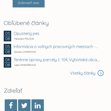
Zobraziť viac
Obľúbené články
Opustený pes
05
08
Mestská POLÍCIA
Informácia o voľných pracovných miestach -...
05
08
Slávka UHRÍKOVÁ
Terénne úpravy parcely č. 104, Vyhoňská ulica,...
04
08
Iveta KRAMÁROVÁ
Všetky články
Zdieľať