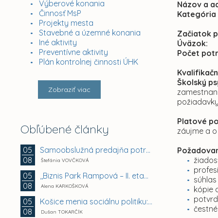
Výberové konania
Názov a a
Činnosť MsP
Kategória
Projekty mesta
Stavebné a územné konania
Začiato
Iné aktivity
Úväzok:
Preventívne aktivity
Počet potr
Plán kontrolnej činnosti ÚHK
Kvalifikač
Školský p
Zobraziť viac
zamestnanc
požiadavky
Platové p
Obľúbené články
záujme a o
Samoobslužná predajňa potravín a doplnkového tovaru
05
Požadovan
08
žiados
Štefánia VOVČKOVÁ
profes
,,Biznis Park Rampová – II. etapa, Rampová ul.,...
05
súhlas
08
Alena KARKOŠKOVÁ
kópie 
potvrd
Košice menia sociálnu politiku: chránia mestské byty...
05
čestné
08
Dušan TOKARČÍK