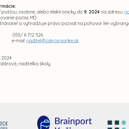
ormácie:
ť poštou, osobne, alebo elektronicky do
9. 2024
na adresu:
ri
povanie počas MD
návateľ si vyhradzuje právo pozvať na pohovor len vybran
kt:
055/ 6 712 526
ail:
riaditel@zskrosnianke.sk
. 2024
pilárová, riaditeľka školy