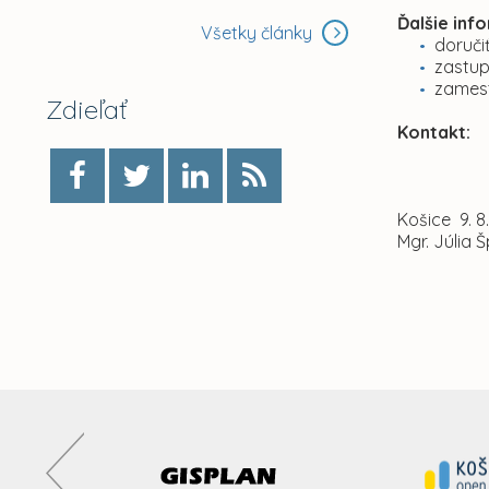
Ďalšie inf
Všetky články
doruči
zastu
zamest
Zdieľať
Konta
e-m
Košice 9. 8
Mgr. Júlia Š