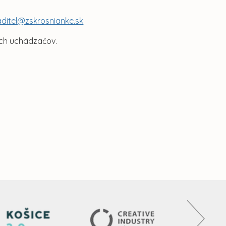
aditel@zskrosnianke.sk
ých uchádzačov.