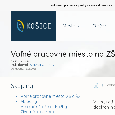
Tento web používa k poskytovaniu služieb a an
Mesto
Občan
Voľné pracovné miesto na ZŠ
12.08.2024
Publikoval:
Slávka Uhríková
Upravené: 12.06.2026
Skupiny
Voľn
Voľné pracovné miesta v Š a ŠZ
Aktuality
V zmysle §
Verejné súťaže a dražby
doplnení n
Životné prostredie