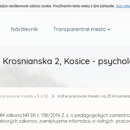
alýze návštevnosti súbory cookie. Používaním tohto webu s tým súhlasíte.
Viac info
Návštevník
Transparentné mesto
 Krosnianska 2, Kosice - psycho
é pracovné miesta v Š a ŠZ
Voľné pracovné miesto na ZŠ Krosnians
 84 zákona NR SR č. 138/2019 Z. z. o pedagogických zames
iektorých zákonov, zverejňujeme informáciu o voľných prac