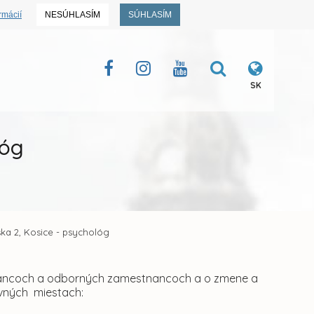
rmácií
NESÚHLASÍM
SÚHLASÍM
SK
lóg
ka 2, Kosice - psychológ
tnancoch a odborných zamestnancoch a o zmene a
ovných miestach: