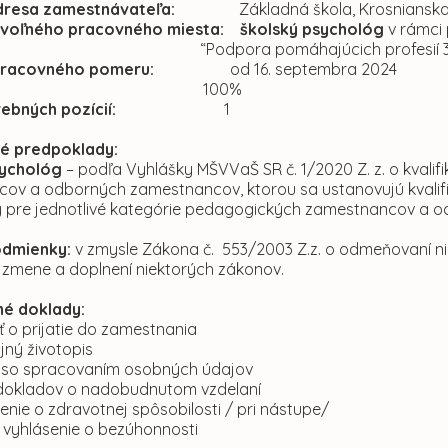
dresa zamestnávateľa:
Základná škola, Krosnianska 2
 voľného pracovného miesta:
školský psychológ
v rámci 
“Podpora pomáhajúcich profesií 3
k pracovného pomeru:
od 16. septembra 2024
100%
ebných pozícií:
1
né predpoklady:
sychológ
– podľa Vyhlášky MŠVVaŠ SR č. 1/2020 Z. z. o kval
ov a odborných zamestnancov, ktorou sa ustanovujú kvalifi
 pre jednotlivé kategórie pedagogických zamestnancov a o
odmienky:
v zmysle Zákona č. 553/2003 Z.z. o odmeňovaní n
 zmene a doplnení niektorých zákonov.
é doklady:
ť o prijatie do zamestnania
ijný životopis
 so spracovaním osobných údajov
dokladov o nadobudnutom vzdelaní
enie o zdravotnej spôsobilosti / pri nástupe/
 vyhlásenie o bezúhonnosti