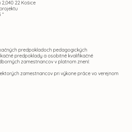
,040 22 Košice
projektu
 “
ifikačných predpokladoch pedagogických
kačné predpoklady a osobitné kvalifikačné
dborných zamestnancov v platnom znení:
iektorých zamestnancov pri výkone práce vo verejnom