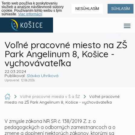
Tento web používa k poskytovaniu
služieb a analýze návštevnosti súbory
NESÚHLASÍM
SÚHLASÍM
cookie. Používaním tohto webu s tým
súhlasíte.
Viac informácií
Voľné pracovné miesto na ZŠ
Park Angelinum 8, Košice -
vychovávateľka
22.03.2024
Publikoval:
Slávka Uhríková
Upravené: 12.06.2026
Voľné pracovné miesta v Š a ŠZ
Voľné pracovné
miesto na ZŠ Park Angelinum 8, Košice - vychovávateľka
V zmysle zákona NR SR č. 138/2019 Z. z. o
pedagogických a odborných zamestnancoch a o
zmene a doplnení niektorých zákonov, ktorými sa