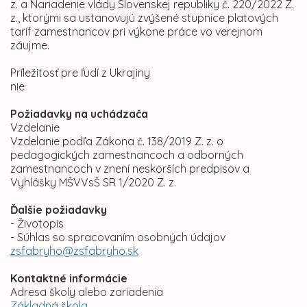
z. a Nariadenie vlády Slovenskej republiky č. 220/2022 Z.
z., ktorými sa ustanovujú zvýšené stupnice platových
taríf zamestnancov pri výkone práce vo verejnom
záujme.
Príležitosť pre ľudí z Ukrajiny
nie
Požiadavky na uchádzača
Vzdelanie
Vzdelanie podľa Zákona č. 138/2019 Z. z. o
pedagogických zamestnancoch a odborných
zamestnancoch v znení neskorších predpisov a
Vyhlášky MŠVVsŠ SR 1/2020 Z. z.
Ďalšie požiadavky
- Životopis
- Súhlas so spracovaním osobných údajov
zsfabryho@zsfabryho.sk
Kontaktné informácie
Adresa školy alebo zariadenia
Základná škola