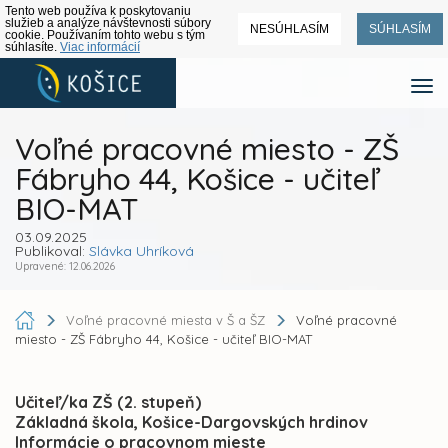
Tento web používa k poskytovaniu
služieb a analýze návštevnosti súbory
NESÚHLASÍM
SÚHLASÍM
cookie. Používaním tohto webu s tým
súhlasíte.
Viac informácií
Voľné pracovné miesto - ZŠ
Fábryho 44, Košice - učiteľ
BIO-MAT
03.09.2025
Publikoval:
Slávka Uhríková
Upravené: 12.06.2026
Voľné pracovné miesta v Š a ŠZ
Voľné pracovné
miesto - ZŠ Fábryho 44, Košice - učiteľ BIO-MAT
Učiteľ/ka ZŠ (2. stupeň)
Základná škola, Košice-Dargovských hrdinov
Informácie o pracovnom mieste