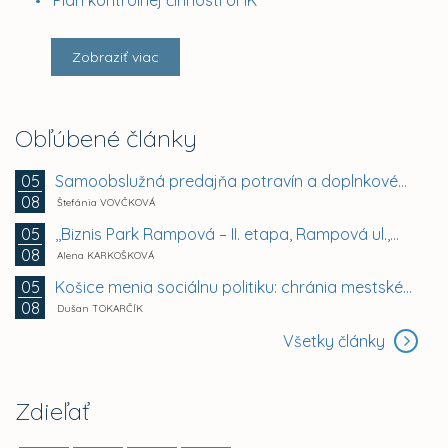
Plán kontrolnej činnosti ÚHK
Zobraziť viac
Obľúbené články
Samoobslužná predajňa potravín a doplnkového tovaru
05
08
Štefánia VOVČKOVÁ
,,Biznis Park Rampová – II. etapa, Rampová ul.,...
05
08
Alena KARKOŠKOVÁ
Košice menia sociálnu politiku: chránia mestské byty...
05
08
Dušan TOKARČÍK
Všetky články
Zdieľať