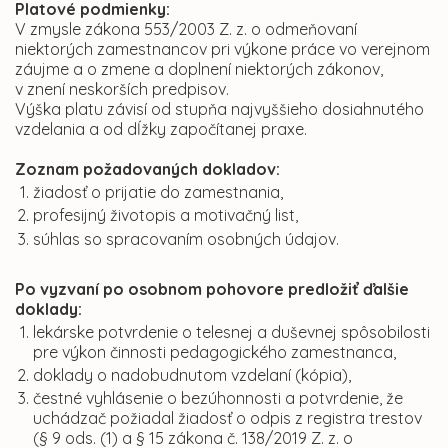
Platové podmienky:
V zmysle zákona 553/2003 Z. z. o odmeňovaní
niektorých zamestnancov pri výkone práce vo verejnom
záujme a o zmene a doplnení niektorých zákonov,
v znení neskorších predpisov.
Výška platu závisí od stupňa najvyššieho dosiahnutého
vzdelania a od dĺžky započítanej praxe.
Zoznam požadovaných dokladov:
žiadosť o prijatie do zamestnania,
profesijný životopis a motivačný list,
súhlas so spracovaním osobných údajov.
Po vyzvaní po osobnom pohovore predložiť ďalšie
doklady:
lekárske potvrdenie o telesnej a duševnej spôsobilosti
pre výkon činnosti pedagogického zamestnanca,
doklady o nadobudnutom vzdelaní (kópia),
čestné vyhlásenie o bezúhonnosti a potvrdenie, že
uchádzač požiadal žiadosť o odpis z registra trestov
(§ 9 ods. (1) a § 15 zákona č. 138/2019 Z. z. o