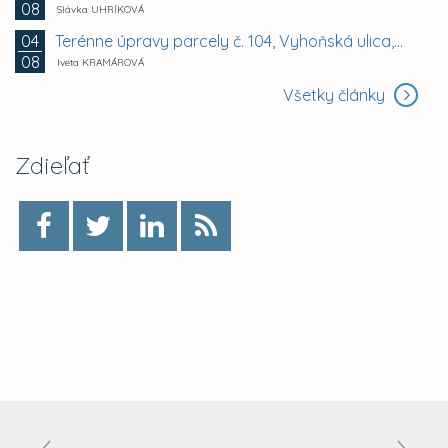
08
Slávka UHRÍKOVÁ
Terénne úpravy parcely č. 104, Vyhoňská ulica,...
04
08
Iveta KRAMÁROVÁ
Všetky články
Zdieľať