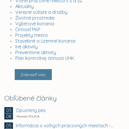
Voľné pracovné miesta v Š a ŠZ
Aktuality
Verejné súťaže a dražby
Životné prostredie
Výberové konania
Činnosť MsP
Projekty mesta
Stavebné a územné konania
Iné aktivity
Preventívne aktivity
Plán kontrolnej činnosti ÚHK
Zobraziť viac
Obľúbené články
Opustený pes
05
08
Mestská POLÍCIA
Informácia o voľných pracovných miestach -...
05