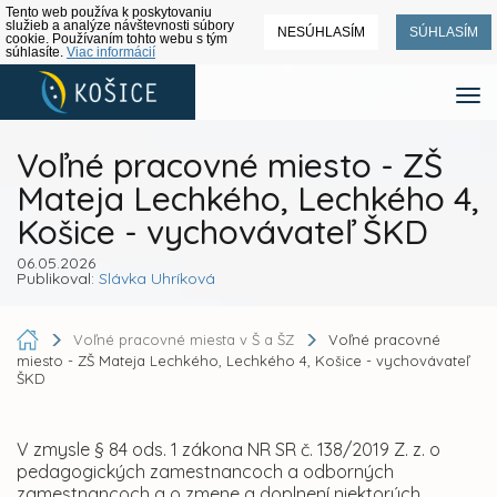
Tento web používa k poskytovaniu
služieb a analýze návštevnosti súbory
NESÚHLASÍM
SÚHLASÍM
cookie. Používaním tohto webu s tým
súhlasíte.
Viac informácií
Voľné pracovné miesto - ZŠ
Mateja Lechkého, Lechkého 4,
Košice - vychovávateľ ŠKD
06.05.2026
Publikoval:
Slávka Uhríková
Voľné pracovné miesta v Š a ŠZ
Voľné pracovné
miesto - ZŠ Mateja Lechkého, Lechkého 4, Košice - vychovávateľ
ŠKD
V zmysle § 84 ods. 1 zákona NR SR č. 138/2019 Z. z. o
pedagogických zamestnancoch a odborných
zamestnancoch a o zmene a doplnení niektorých