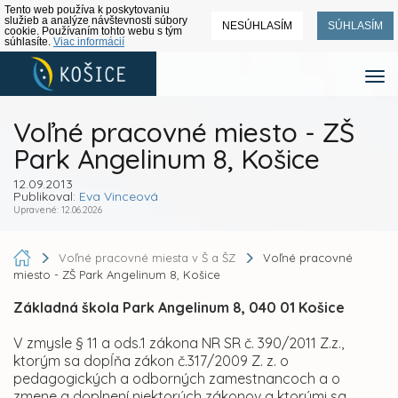
Tento web používa k poskytovaniu
služieb a analýze návštevnosti súbory
NESÚHLASÍM
SÚHLASÍM
cookie. Používaním tohto webu s tým
súhlasíte.
Viac informácií
Voľné pracovné miesto - ZŠ
Park Angelinum 8, Košice
12.09.2013
Publikoval:
Eva Vinceová
Upravené: 12.06.2026
Voľné pracovné miesta v Š a ŠZ
Voľné pracovné
miesto - ZŠ Park Angelinum 8, Košice
Základná škola Park Angelinum 8, 040 01 Košice
V zmysle § 11 a ods.1 zákona NR SR č. 390/2011 Z.z.,
ktorým sa dopĺňa zákon č.317/2009 Z. z. o
pedagogických a odborných zamestnancoch a o
zmene a doplnení niektorých zákonov a ktorými sa