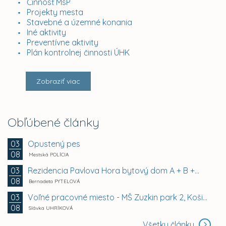
Činnosť MsP
Projekty mesta
Stavebné a územné konania
Iné aktivity
Preventívne aktivity
Plán kontrolnej činnosti ÚHK
Zobraziť viac
Obľúbené články
Opustený pes
03
08
Mestská POLÍCIA
Rezidencia Pavlova Hora bytový dom A + B +...
03
08
Bernadeta PYTELOVÁ
Voľné pracovné miesto - MŠ Zuzkin park 2, Košice -...
03
08
Slávka UHRÍKOVÁ
Všetky články