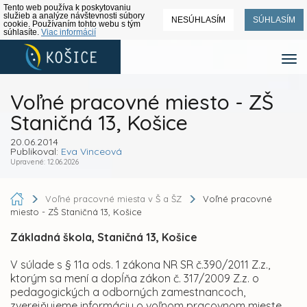
Tento web používa k poskytovaniu
služieb a analýze návštevnosti súbory
NESÚHLASÍM
SÚHLASÍM
cookie. Používaním tohto webu s tým
súhlasíte.
Viac informácií
Voľné pracovné miesto - ZŠ
Staničná 13, Košice
20.06.2014
Publikoval:
Eva Vinceová
Upravené: 12.06.2026
Voľné pracovné miesta v Š a ŠZ
Voľné pracovné
miesto - ZŠ Staničná 13, Košice
Základná škola, Staničná 13, Košice
V súlade s § 11a ods. 1 zákona NR SR č.390/2011 Z.z.,
ktorým sa mení a dopĺňa zákon č. 317/2009 Z.z. o
pedagogických a odborných zamestnancoch,
zverejňujeme informáciu o voľnom pracovnom mieste