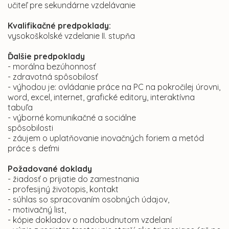
učiteľ pre sekundárne vzdelávanie
Kvalifikačné predpoklady:
vysokoškolské vzdelanie II. stupňa
Ďalšie predpoklady
- morálna bezúhonnosť
- zdravotná spôsobilosť
- výhodou je: ovládanie práce na PC na pokročilej úrovni,
word, excel, internet, grafické editory, interaktívna
tabuľa
- výborné komunikačné a sociálne
spôsobilosti
- záujem o uplatňovanie inovačných foriem a metód
práce s deťmi
Požadované doklady
- žiadosť o prijatie do zamestnania
- profesijný životopis, kontakt
- súhlas so spracovaním osobných údajov,
- motivačný list,
- kópie dokladov o nadobudnutom vzdelaní