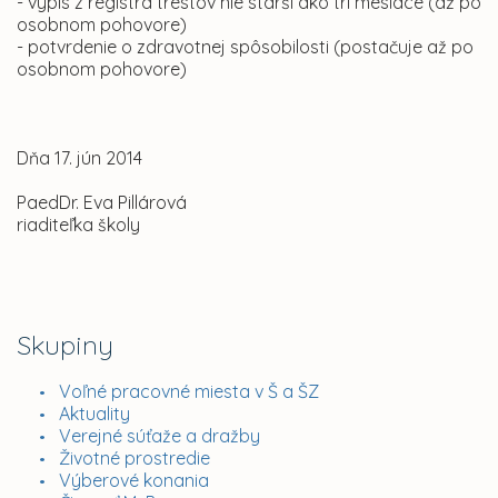
- výpis z registra trestov nie starší ako tri mesiace (až po
osobnom pohovore)
- potvrdenie o zdravotnej spôsobilosti (postačuje až po
osobnom pohovore)
Dňa 17. jún 2014
PaedDr. Eva Pillárová
riaditeľka školy
Skupiny
Voľné pracovné miesta v Š a ŠZ
Aktuality
Verejné súťaže a dražby
Životné prostredie
Výberové konania