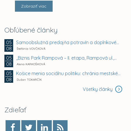
Zobraziť viac
Obľúbené články
Samoobslužná predajňa potravín a doplnkového tovaru
05
08
Štefánia VOVČKOVÁ
,,Biznis Park Rampová – II. etapa, Rampová ul.,...
05
08
Alena KARKOŠKOVÁ
Košice menia sociálnu politiku: chránia mestské byty...
05
08
Dušan TOKARČÍK
Všetky články
Zdieľať