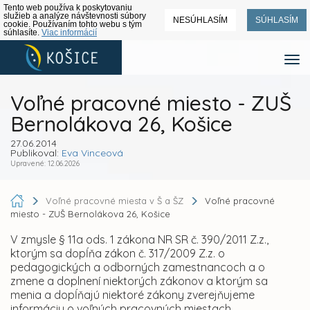
Tento web používa k poskytovaniu
služieb a analýze návštevnosti súbory
NESÚHLASÍM
SÚHLASÍM
cookie. Používaním tohto webu s tým
súhlasíte.
Viac informácií
Voľné pracovné miesto - ZUŠ
Bernolákova 26, Košice
27.06.2014
Publikoval:
Eva Vinceová
Upravené: 12.06.2026
Voľné pracovné miesta v Š a ŠZ
Voľné pracovné
miesto - ZUŠ Bernolákova 26, Košice
V zmysle § 11a ods. 1 zákona NR SR č. 390/2011 Z.z.,
ktorým sa dopĺňa zákon č. 317/2009 Z.z. o
pedagogických a odborných zamestnancoch a o
zmene a doplnení niektorých zákonov a ktorým sa
menia a dopĺňajú niektoré zákony zverejňujeme
informáciu o voľných pracovných miestach