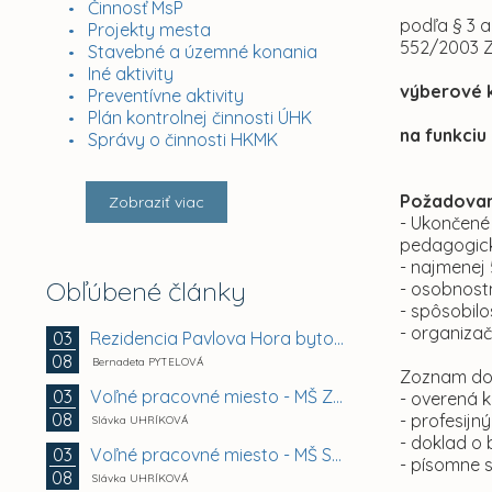
Činnosť MsP
podľa § 3 a
Projekty mesta
552/2003 Z
Stavebné a územné konania
Iné aktivity
výberové 
Preventívne aktivity
Plán kontrolnej činnosti ÚHK
na funkciu
Správy o činnosti HKMK
Požadovan
Zobraziť viac
- Ukončené
pedagogick
- najmenej
Obľúbené články
- osobnost
- spôsobilo
- organizač
Rezidencia Pavlova Hora bytový dom A + B +...
03
08
Bernadeta PYTELOVÁ
Zoznam dok
Voľné pracovné miesto - MŠ Zuzkin park 2, Košice -...
03
- overená k
08
- profesijný
Slávka UHRÍKOVÁ
- doklad o 
Voľné pracovné miesto - MŠ Smetanova 11, Košice -...
03
- písomne s
08
Slávka UHRÍKOVÁ