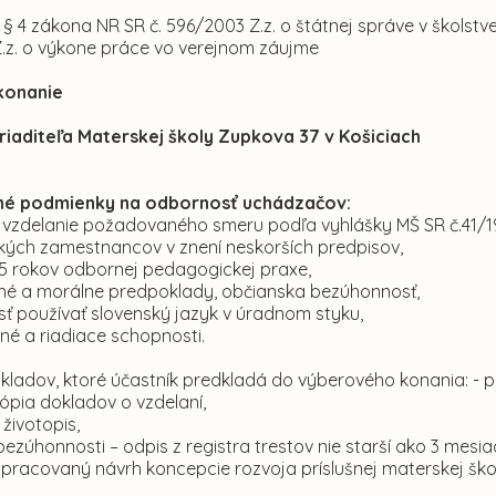
 § 4 zákona NR SR č. 596/2003 Z.z. o štátnej správe v školst
.z. o výkone práce vo verejnom záujme
konanie
 riaditeľa Materskej školy Zupkova 37 v Košiciach
é podmienky na odbornosť uchádzačov:
 vzdelanie požadovaného smeru podľa vyhlášky MŠ SR č.41/19
ých zamestnancov v znení neskorších predpisov,
 5 rokov odbornej pedagogickej praxe,
né a morálne predpoklady, občianska bezúhonnosť,
sť používať slovenský jazyk v úradnom styku,
né a riadiace schopnosti.
ladov, ktoré účastník predkladá do výberového konania: - p
ópia dokladov o vzdelaní,
 životopis,
bezúhonnosti – odpis z registra trestov nie starší ako 3 mesia
pracovaný návrh koncepcie rozvoja príslušnej materskej škol