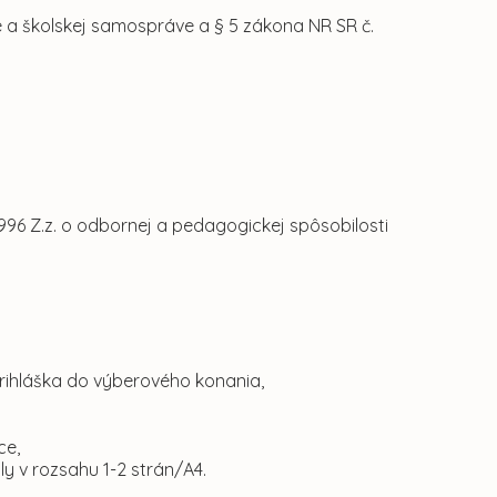
ve a školskej samospráve a § 5 zákona NR SR č.
96 Z.z. o odbornej a pedagogickej spôsobilosti
rihláška do výberového konania,
ce,
y v rozsahu 1-2 strán/A4.