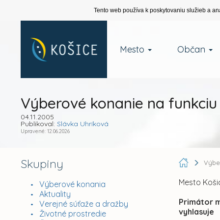
Tento web používa k poskytovaniu služieb a an
Mesto
Občan
Výberové konanie na funkciu 
04.11.2005
Publikoval:
Slávka Uhríková
Upravené: 12.06.2026
Skupiny
Výbe
Mesto Košic
Výberové konania
Aktuality
Primátor 
Verejné súťaže a dražby
vyhlasuje
Životné prostredie