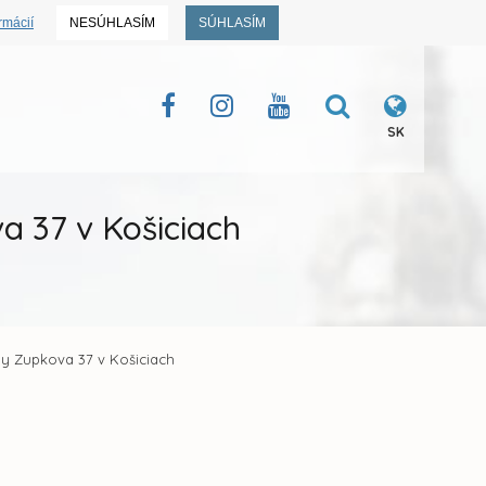
rmácií
NESÚHLASÍM
SÚHLASÍM
SK
a 37 v Košiciach
ly Zupkova 37 v Košiciach