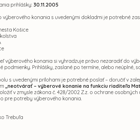
ania prihlášky:
30.11.2005
do výberového konania s uvedenými dokladmi je potrebné zas
mesta Košice
školstva
A
ce
eľ výberového konania si vyhradzuje právo nezaradiť do výb
 podmienky. Prihlášky, zaslané po termíne, alebo neúplné, s
polu s uvedenými prílohami je potrebné poslať – doručiť v z
ím
„neotvárať – výberové konanie na funkciu riaditeľa Mat
oložiť v zmysle zákona č. 428/2002 Z.z. o ochrane osobných
ho pre potreby výberového konania.
ko Trebuľa