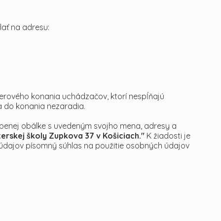
lať na adresu:
erového konania uchádzačov, ktorí nespĺňajú
a do konania nezaradia.
alepenej obálke s uvedeným svojho mena, adresy a
erskej školy Zupkova 37 v Košiciach."
K žiadosti je
 údajov písomný súhlas na použitie osobných údajov