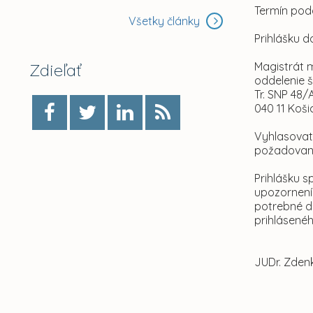
Termín pod
Všetky články
Prihlášku 
Zdieľať
Magistrát 
oddelenie 
Tr. SNP 48/
040 11 Koši
Vyhlasovat
požadované
Prihlášku s
upozornen
potrebné d
prihlásené
JUDr. Zden