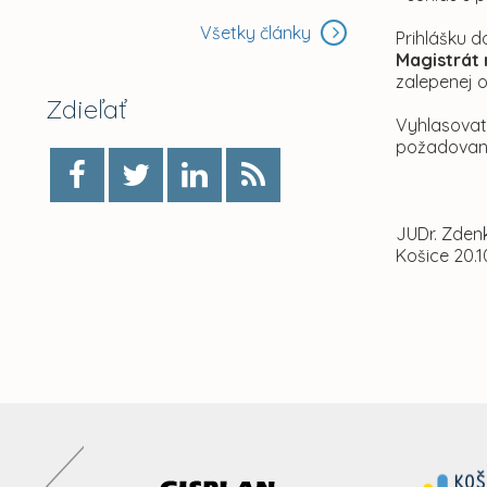
Všetky články
Prihlášku 
Magistrát 
zalepenej 
Zdieľať
Vyhlasovat
požadované
JUDr. Zden
Košice 20.