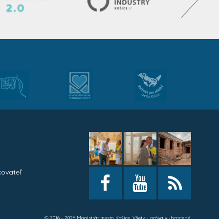
kovateľ
h
© 2016 - 2026 Magistrát mesta Košice. Všetky práva vyhradené.