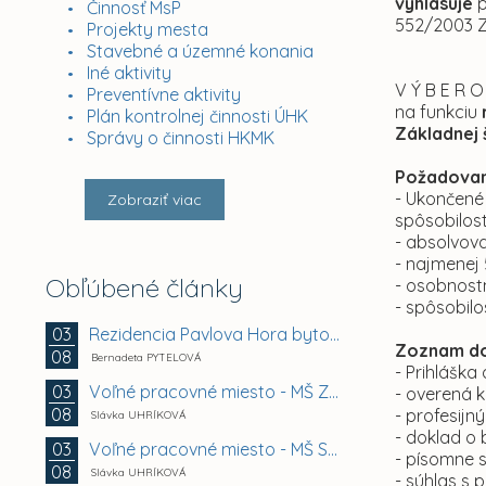
vyhlasuje
p
Činnosť MsP
552/2003 Z
Projekty mesta
Stavebné a územné konania
Iné aktivity
V Ý B E R O
Preventívne aktivity
na funkciu
Plán kontrolnej činnosti ÚHK
Základnej 
Správy o činnosti HKMK
Požadovan
- Ukončené
Zobraziť viac
spôsobilos
- absolvova
- najmenej
Obľúbené články
- osobnost
- spôsobilo
Rezidencia Pavlova Hora bytový dom A + B +...
03
Zoznam do
08
Bernadeta PYTELOVÁ
- Prihláška
Voľné pracovné miesto - MŠ Zuzkin park 2, Košice -...
03
- overená k
08
- profesijný
Slávka UHRÍKOVÁ
- doklad o 
Voľné pracovné miesto - MŠ Smetanova 11, Košice -...
03
- písomne s
08
Slávka UHRÍKOVÁ
- súhlas s