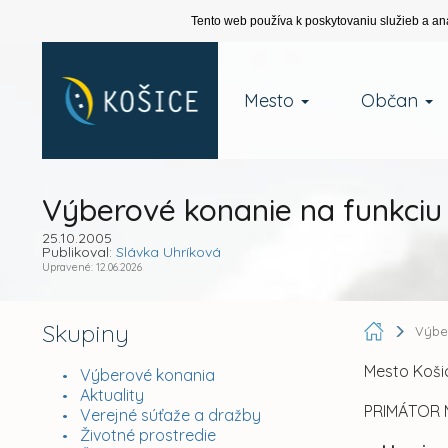
Tento web používa k poskytovaniu služieb a an
Mesto
Občan
Výberové konanie na funkciu 
25.10.2005
Publikoval:
Slávka Uhríková
Upravené: 12.06.2026
Skupiny
Výbe
Mesto Košic
Výberové konania
Aktuality
PRIMÁTOR 
Verejné súťaže a dražby
Životné prostredie