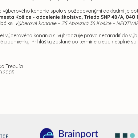
do výberového konania spolu s požadovanými dokladmi je pot
mesta Košice - oddelenie školstva, Trieda SNP 48/A, 040 1
obálke:
Výberové konanie – ZŠ Abovská 36 Košice – NEOTVÁ
eľ výberového konania si vyhradzuje právo nezaradiť do výb
 podmienky. Prihlášky zaslané po termíne alebo neúplné sa
ko Trebuľa
10.2005