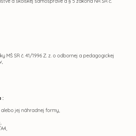
kolstve a školskej samospráve a § 5 zákona NR SR č.
 MŠ SR č. 41/1996 Z. z. o odbornej a pedagogickej
v,
 :
y alebo jej náhradnej formy,
,
/A4,