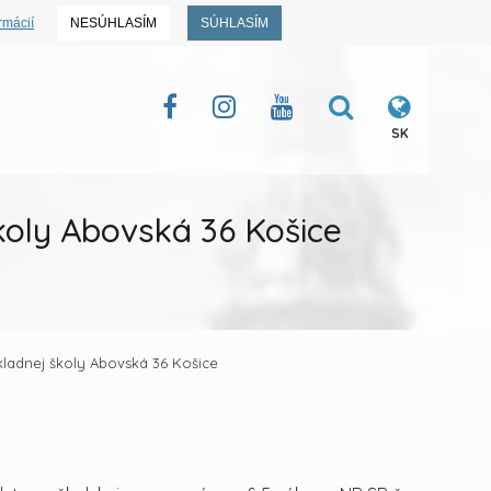
rmácií
NESÚHLASÍM
SÚHLASÍM
SK
školy Abovská 36 Košice
ákladnej školy Abovská 36 Košice