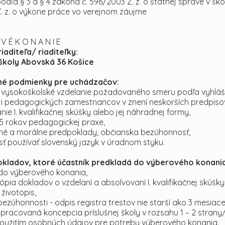
odľa § 3 a § 4 zákona č. 596/2003 Z. z. o štátnej správe v š
. z. o výkone práce vo verejnom záujme
 V É K O N A N I E
riaditeľa/ riaditeľky:
školy Abovská 36 Košice
é podmienky pre uchádzačov:
 vysokoškolské vzdelanie požadovaného smeru podľa vyhlášky
ti pedagogických zamestnancov v znení neskorších predpiso
nie I. kvalifikačnej skúšky alebo jej náhradnej formy,
 5 rokov pedagogickej praxe,
né a morálne predpoklady, občianska bezúhonnosť,
sť používať slovenský jazyk v úradnom styku.
kladov, ktoré účastník predkladá do výberového konania
 do výberového konania,
ópia dokladov o vzdelaní a absolvovaní I. kvalifikačnej skúšk
 životopis,
bezúhonnosti - odpis registra trestov nie starší ako 3 mesiace
pracovaná koncepcia príslušnej školy v rozsahu 1 – 2 strany
 použitím osobných údajov pre potreby výberového konania.