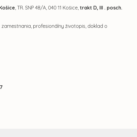
Košice
, TR. SNP 48/A, 040 11 Košice,
trakt D, III . posch.
 zamestnania, profesionálny životopis, doklad o
37