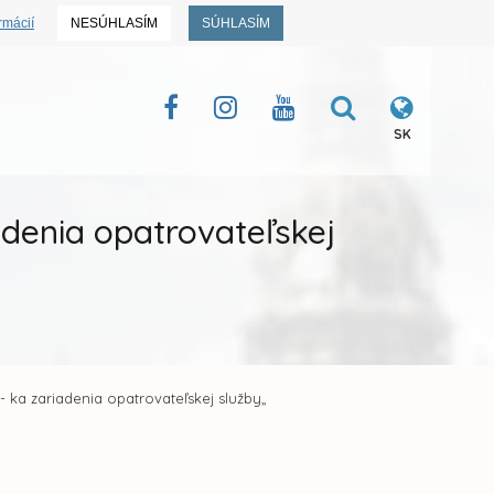
rmácií
NESÚHLASÍM
SÚHLASÍM
SK
denia opatrovateľskej
 ka zariadenia opatrovateľskej služby„