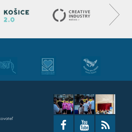
kovateľ
h