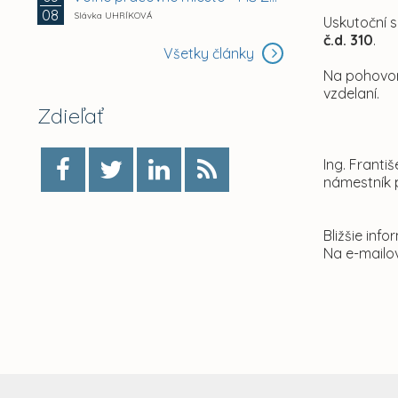
08
Slávka UHRÍKOVÁ
Uskutoční 
č.d. 310
.
Všetky články
Na pohovor 
vzdelaní.
Zdieľať
Ing. Franti
námestník 
Bližšie info
Na e-mailo