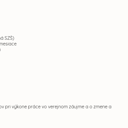
ná SZŠ)
 mesiace
a
ov pri výkone práce vo verejnom záujme a o zmene a