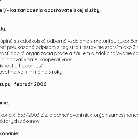
ľ/- ka zariadenia opatrovateľskej služby„
dy:
e úplné stredoškolské odborné vzdelanie s maturitou (ukonče
osť preukázaná odpisom z registra trestov nie starším ako 3
nosť, dobrá organizácia práce a záujem o zdokonaľovanie s
 pracovať v tíme, kooperatívnosť
vnosť a flexibilnosť
ravotníctve minimálne 3 roky
tupu: f
ebruár 2006
nie:
ákona č. 553/2003 Z.z. o odmeňovaní niektorých zamestnanc
iektorých zákonov
konanie: