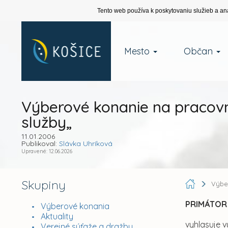
Tento web používa k poskytovaniu služieb a an
Mesto
Občan
Výberové konanie na pracovnú
služby„
11.01.2006
Publikoval:
Slávka Uhríková
Upravené: 12.06.2026
Skupiny
Výbe
PRIMÁTOR
Výberové konania
Aktuality
vyhlasuje 
Verejné súťaže a dražby