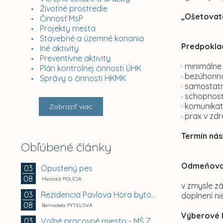
Životné prostredie
„Ošetovate
Činnosť MsP
Projekty mesta
Stavebné a územné konania
Predpokla
Iné aktivity
Preventívne aktivity
· minimáln
Plán kontrolnej činnosti ÚHK
· bezúhonn
Správy o činnosti HKMK
· samostat
· schopnosť
· komunikatí
Zobraziť viac
· prax v zd
Termín nás
Obľúbené články
Odmeňova
Opustený pes
03
08
Mestská POLÍCIA
v zmysle z
Rezidencia Pavlova Hora bytový dom A + B +...
03
doplnení n
08
Bernadeta PYTELOVÁ
Výberové 
Voľné pracovné miesto - MŠ Zuzkin park 2, Košice -...
03