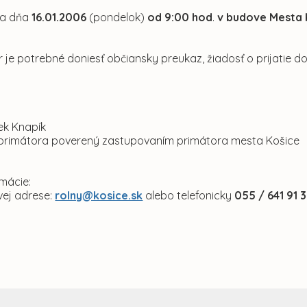
sa dňa
16.01.2006
(pondelok)
od 9:00 hod
.
v budove Mesta 
je potrebné doniesť občiansky preukaz, žiadosť o prijatie do
šek Knapík
primátora poverený zastupovaním primátora mesta Košice
rmácie:
vej adrese:
rolny@kosice.sk
alebo telefonicky
055 / 641 91 