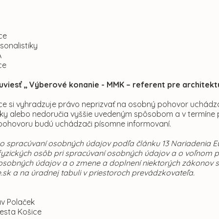
ce
sonalistiky
A
ce
uviesť „ Výberové konanie - MMK – referent pre architekt
e si vyhradzuje právo neprizvať na osobný pohovor uchádzačo
ky alebo nedoručia vyššie uvedeným spôsobom a v termíne 
ohovoru budú uchádzači písomne informovaní.
 o spracúvaní osobných údajov podľa článku 13 Nariadenia
fyzických osôb pri spracúvaní osobných údajov a o voľnom p
osobných údajov a o zmene a doplnení niektorých zákonov 
sk a na úradnej tabuli v priestoroch prevádzkovateľa.
av Polaček
esta Košice