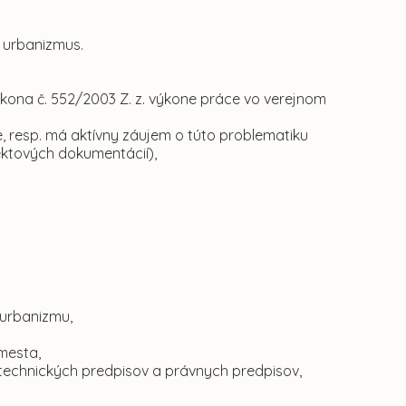
o urbanizmus.
ona č. 552/2003 Z. z. výkone práce vo verejnom
e, resp. má aktívny záujem o túto problematiku
ektových dokumentácií),
 urbanizmu,
mesta,
 technických predpisov a právnych predpisov,