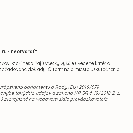
úru - neotvárať“.
v, ktorí nespĺňajú všetky vyššie uvedené kritéria
požadované doklady. O termíne a mieste uskutočnenia
 Európskeho parlamentu a Rady (EÚ) 2016/679
ohybe takýchto údajov a zákona NR SR č. 18/2018 Z. z.
sú zverejnené na webovom sídle prevádzkovateľa