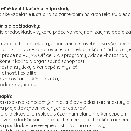
eľné kvalifikačné predpoklady:
lské vzdelanie II. stupňa so zameraním na architektúru aleb
téria a požiadavky:
ie predpokladov výkonu práce vo verejnom záujme podľa zák
ti v oblasti architektúry, urbanizmu a stavebníctva všeobecn
a podkladov pre spracovanie architektonických štúdií a proj
ť práce na PC, MS Office, CAD programy, Adobe Photoshop,
komunikačné a organizačné schopnosti,
osť analyticky a koncepčne myslieť,
tnosť, flexibilita,
a znalosť anglického jazyka,
 odbore výhodou.
náplň:
va a správa koncepčných materiálov v oblasti architektúry a
va projektov (napr. verejných priestorov),
la projektov a ich súladu s územným plánom a koncepciami 
lovanie dodržiavania interných smerníc, technických noriem,
va podkladov pre verejné obstarávania a zmluvy,