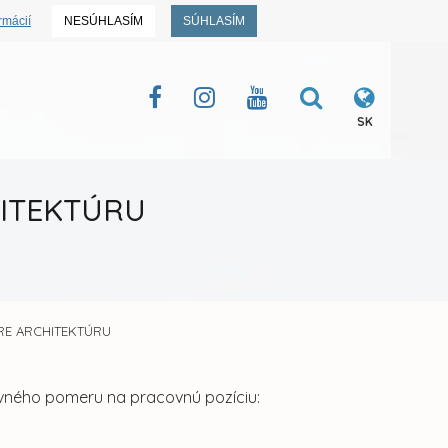
rmácií
NESÚHLASÍM
SÚHLASÍM
SK
CHITEKTÚRU
PRE ARCHITEKTÚRU
ovného pomeru na pracovnú pozíciu: