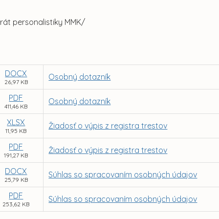
erát personalistiky MMK/
DOCX
Osobný dotazník
26,97 KB
PDF
Osobný dotazník
411,46 KB
XLSX
Žiadosť o výpis z registra trestov
11,95 KB
PDF
Žiadosť o výpis z registra trestov
191,27 KB
DOCX
Súhlas so spracovaním osobných údajov
25,79 KB
PDF
Súhlas so spracovaním osobných údajov
253,62 KB