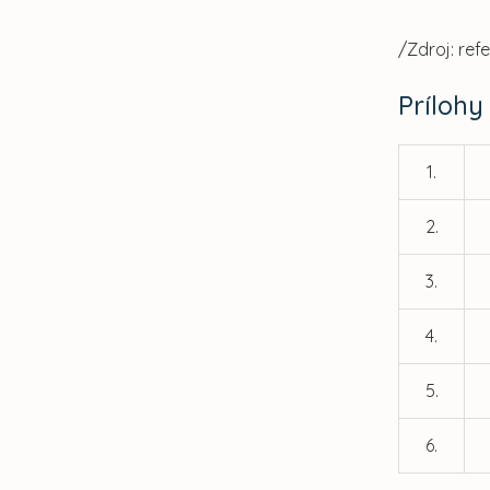
/Zdroj: ref
Prílohy
1.
2.
3.
4.
5.
6.