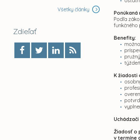
ostatn
Všetky články
Ponúkaná 
Podľa záko
funkčného 
Zdieľať
Benefity:
možnos
príspe
pružný
týždeň
K žiadosti
osobný
profes
overen
potvrd
vyplne
Uchádzači 
Žiadosť o 
v termíne 