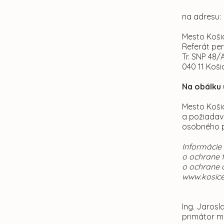
na adresu:
Mesto Koši
Referát per
Tr. SNP 48/
040 11 Koši
Na obálku 
Mesto Košic
a požiadav
osobného p
Informácie
o ochrane 
o ochrane 
www.kosice.
Ing. Jarosl
primátor m