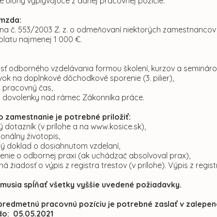
é úlohy vyplývajúce z danej pracovnej pozície.
mzda:
na č. 553/2003 Z. z. o odmeňovaní niektorých zamestnancov
platu najmenej 1 000 €.
ť odborného vzdelávania formou školení, kurzov a seminárov
vok na doplnkové dôchodkové sporenie (3. pilier),
 pracovný čas,
 dovolenky nad rámec Zákonníka práce.
 o zamestnanie je potrebné priložiť:
 dotazník (v prílohe a na www.kosice.sk),
ionálny životopis,
ý doklad o dosiahnutom vzdelaní,
enie o odbornej praxi (ak uchádzač absolvoval prax),
ná žiadosť o výpis z registra trestov (v prílohe). Výpis z regis
musia spĺňať všetky vyššie uvedené požiadavky.
predmetnú pracovnú pozíciu je potrebné zaslať v zalepen
do: 05.05.2021