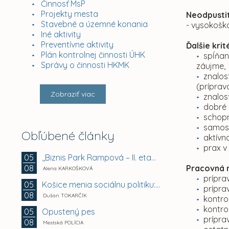
Činnosť MsP
Projekty mesta
Neodpustit
Stavebné a územné konania
- vysokoško
Iné aktivity
Preventívne aktivity
Ďalšie kri
Plán kontrolnej činnosti ÚHK
spĺňan
Správy o činnosti HKMK
záujme,
znalos
(príprav
Zobraziť viac
znalos
dobré 
schopn
samosta
Obľúbené články
aktívn
prax v
,,Biznis Park Rampová – II. etapa, Rampová ul.,...
05
08
Pracovná 
Alena KARKOŠKOVÁ
prípra
Košice menia sociálnu politiku: chránia mestské byty...
05
prípra
08
Dušan TOKARČÍK
kontro
kontro
Opustený pes
05
prípra
08
Mestská POLÍCIA