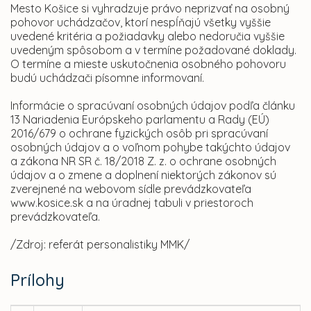
Mesto Košice si vyhradzuje právo neprizvať na osobný
pohovor uchádzačov, ktorí nespĺňajú všetky vyššie
uvedené kritéria a požiadavky alebo nedoručia vyššie
uvedeným spôsobom a v termíne požadované doklady.
O termíne a mieste uskutočnenia osobného pohovoru
budú uchádzači písomne informovaní.
Informácie o spracúvaní osobných údajov podľa článku
13 Nariadenia Európskeho parlamentu a Rady (EÚ)
2016/679 o ochrane fyzických osôb pri spracúvaní
osobných údajov a o voľnom pohybe takýchto údajov
a zákona NR SR č. 18/2018 Z. z. o ochrane osobných
údajov a o zmene a doplnení niektorých zákonov sú
zverejnené na webovom sídle prevádzkovateľa
www.kosice.sk a na úradnej tabuli v priestoroch
prevádzkovateľa.
/Zdroj: referát personalistiky MMK/
Prílohy