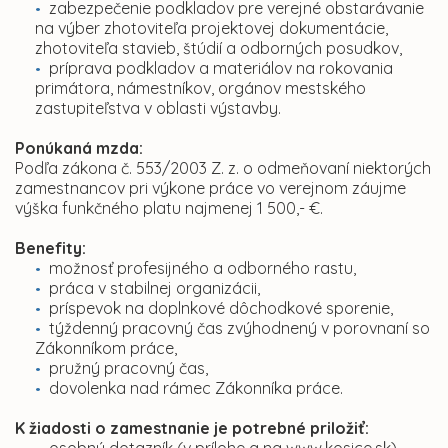
zabezpečenie podkladov pre verejné obstarávanie
na výber zhotoviteľa projektovej dokumentácie,
zhotoviteľa stavieb, štúdií a odborných posudkov,
príprava podkladov a materiálov na rokovania
primátora, námestníkov, orgánov mestského
zastupiteľstva v oblasti výstavby.
Ponúkaná mzda:
Podľa zákona č. 553/2003 Z. z. o odmeňovaní niektorých
zamestnancov pri výkone práce vo verejnom záujme
výška funkčného platu najmenej 1 500,- €.
Benefity:
možnosť profesijného a odborného rastu,
práca v stabilnej organizácii,
príspevok na doplnkové dôchodkové sporenie,
týždenný pracovný čas zvýhodnený v porovnaní so
Zákonníkom práce,
pružný pracovný čas,
dovolenka nad rámec Zákonníka práce.
K žiadosti o zamestnanie je potrebné priložiť: