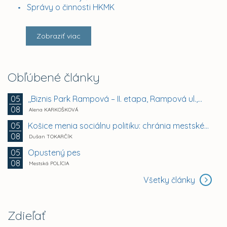
Správy o činnosti HKMK
Zobraziť viac
Obľúbené články
,,Biznis Park Rampová – II. etapa, Rampová ul.,...
05
08
Alena KARKOŠKOVÁ
Košice menia sociálnu politiku: chránia mestské byty...
05
08
Dušan TOKARČÍK
Opustený pes
05
08
Mestská POLÍCIA
Všetky články
Zdieľať