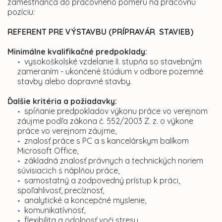
zamestnanca do pracovného pomeru na pracovnú
pozíciu:
REFERENT PRE VÝSTAVBU (PRÍPRAVÁR STAVIEB)
Minimálne kvalifikačné predpoklady:
vysokoškolské vzdelanie II. stupňa so stavebným
zameraním - ukončené štúdium v odbore pozemné
stavby alebo dopravné stavby.
Ďalšie kritéria a požiadavky:
spĺňanie predpokladov výkonu práce vo verejnom
záujme podľa zákona č. 552/2003 Z. z. o výkone
práce vo verejnom záujme,
znalosť práce s PC a s kancelárskym balíkom
Microsoft Office,
základná znalosť právnych a technických noriem
súvisiacich s náplňou práce,
samostatný a zodpovedný prístup k práci,
spoľahlivosť, precíznosť,
analytické a koncepčné myslenie,
komunikatívnosť,
flexibilita a odolnosť voči stresu,