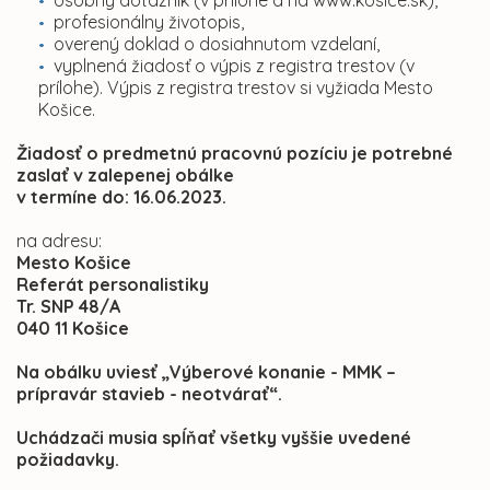
osobný dotazník (v prílohe a na www.kosice.sk),
profesionálny životopis,
overený doklad o dosiahnutom vzdelaní,
vyplnená žiadosť o výpis z registra trestov (v
prílohe). Výpis z registra trestov si vyžiada Mesto
Košice.
Žiadosť o predmetnú pracovnú pozíciu je potrebné
zaslať v zalepenej obálke
v termíne do: 16.06.2023.
na adresu:
Mesto Košice
Referát personalistiky
Tr. SNP 48/A
040 11 Košice
Na obálku uviesť „Výberové konanie - MMK –
prípravár stavieb - neotvárať“.
Uchádzači musia spĺňať všetky vyššie uvedené
požiadavky.