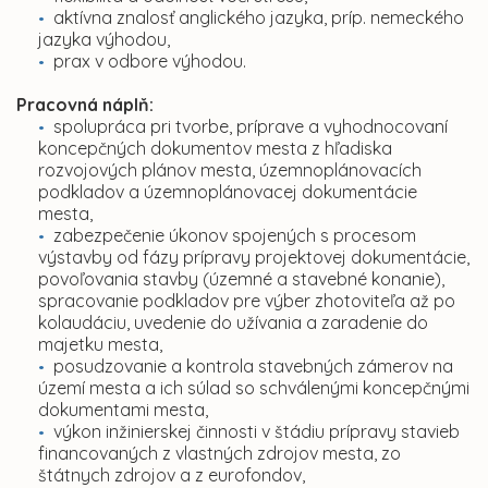
aktívna znalosť anglického jazyka, príp. nemeckého
jazyka výhodou,
prax v odbore výhodou.
Pracovná náplň:
spolupráca pri tvorbe, príprave a vyhodnocovaní
koncepčných dokumentov mesta z hľadiska
rozvojových plánov mesta, územnoplánovacích
podkladov a územnoplánovacej dokumentácie
mesta,
zabezpečenie úkonov spojených s procesom
výstavby od fázy prípravy projektovej dokumentácie,
povoľovania stavby (územné a stavebné konanie),
spracovanie podkladov pre výber zhotoviteľa až po
kolaudáciu, uvedenie do užívania a zaradenie do
majetku mesta,
posudzovanie a kontrola stavebných zámerov na
území mesta a ich súlad so schválenými koncepčnými
dokumentami mesta,
výkon inžinierskej činnosti v štádiu prípravy stavieb
financovaných z vlastných zdrojov mesta, zo
štátnych zdrojov a z eurofondov,