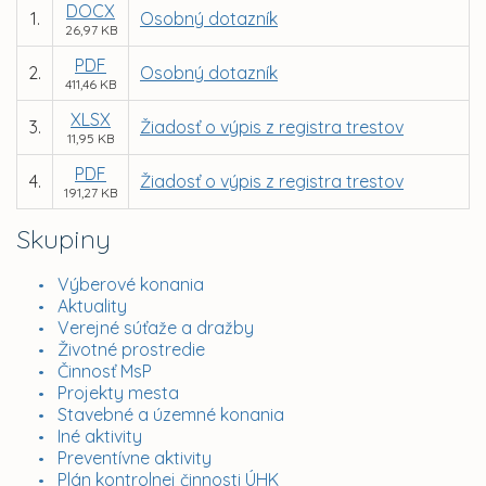
DOCX
1.
Osobný dotazník
26,97 KB
PDF
2.
Osobný dotazník
411,46 KB
XLSX
3.
Žiadosť o výpis z registra trestov
11,95 KB
PDF
4.
Žiadosť o výpis z registra trestov
191,27 KB
Skupiny
Výberové konania
Aktuality
Verejné súťaže a dražby
Životné prostredie
Činnosť MsP
Projekty mesta
Stavebné a územné konania
Iné aktivity
Preventívne aktivity
Plán kontrolnej činnosti ÚHK