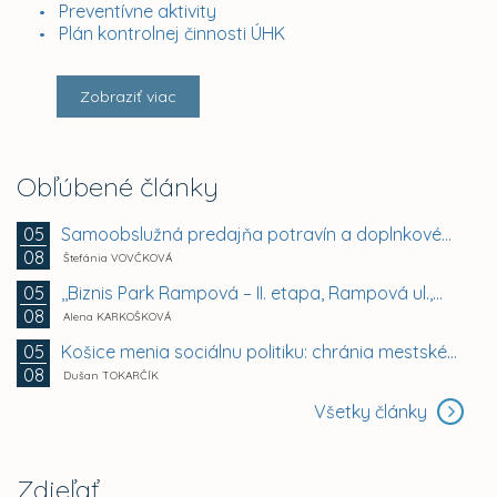
Preventívne aktivity
Plán kontrolnej činnosti ÚHK
Zobraziť viac
Obľúbené články
Samoobslužná predajňa potravín a doplnkového tovaru
05
08
Štefánia VOVČKOVÁ
,,Biznis Park Rampová – II. etapa, Rampová ul.,...
05
08
Alena KARKOŠKOVÁ
Košice menia sociálnu politiku: chránia mestské byty...
05
08
Dušan TOKARČÍK
Všetky články
Zdieľať