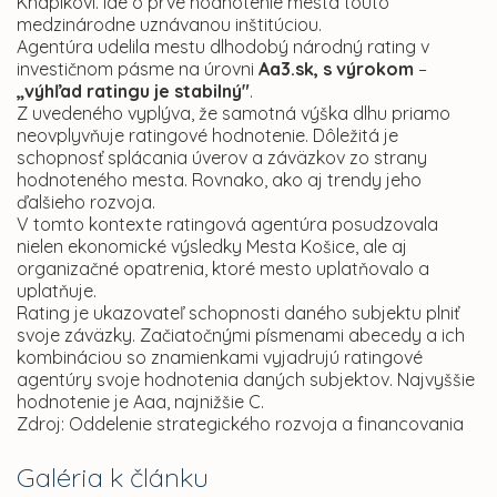
Knapíkovi. Ide o prvé hodnotenie mesta touto
medzinárodne uznávanou inštitúciou.
Agentúra udelila mestu dlhodobý národný rating v
investičnom pásme na úrovni
Aa3.sk, s výrokom
–
„výhľad ratingu je stabilný"
.
Z uvedeného vyplýva, že samotná výška dlhu priamo
neovplyvňuje ratingové hodnotenie. Dôležitá je
schopnosť splácania úverov a záväzkov zo strany
hodnoteného mesta. Rovnako, ako aj trendy jeho
ďalšieho rozvoja.
V tomto kontexte ratingová agentúra posudzovala
nielen ekonomické výsledky Mesta Košice, ale aj
organizačné opatrenia, ktoré mesto uplatňovalo a
uplatňuje.
Rating je ukazovateľ schopnosti daného subjektu plniť
svoje záväzky. Začiatočnými písmenami abecedy a ich
kombináciou so znamienkami vyjadrujú ratingové
agentúry svoje hodnotenia daných subjektov. Najvyššie
hodnotenie je Aaa, najnižšie C.
Zdroj: Oddelenie strategického rozvoja a financovania
Galéria k článku