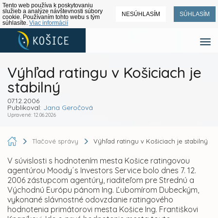
Tento web používa k poskytovaniu
služieb a analýze návštevnosti súbory
NESÚHLASÍM
SÚHLASÍM
cookie. Používaním tohto webu s tým
súhlasíte.
Viac informácií
Výhľad ratingu v Košiciach je
stabilný
07.12.2006
Publikoval:
Jana Geročová
Upravené: 12.06.2026
Tlačové správy
Výhľad ratingu v Košiciach je stabilný
V súvislosti s hodnotením mesta Košice ratingovou
agentúrou Moody´s Investors Service bolo dnes 7. 12.
2006 zástupcom agentúry, riaditeľom pre Strednú a
Východnú Európu pánom Ing. Ľubomírom Dubeckým,
vykonané slávnostné odovzdanie ratingového
hodnotenia primátorovi mesta Košice Ing. Františkovi