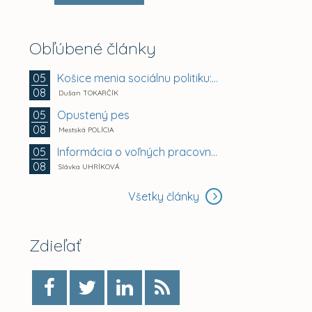
Obľúbené články
Košice menia sociálnu politiku: chránia mestské byty...
05
08
Dušan TOKARČÍK
Opustený pes
05
08
Mestská POLÍCIA
Informácia o voľných pracovných miestach -...
05
08
Slávka UHRÍKOVÁ
Všetky články
Zdieľať