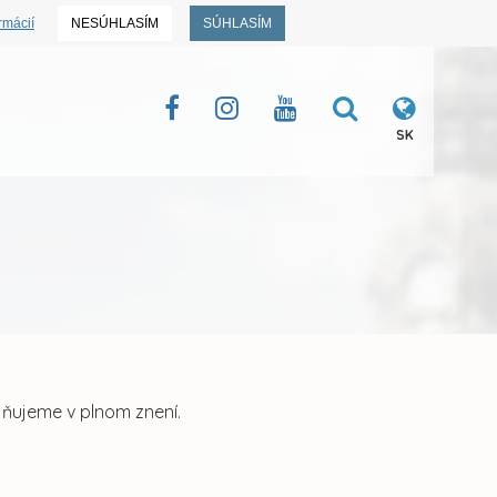
rmácií
NESÚHLASÍM
SÚHLASÍM
SK
jňujeme v plnom znení.