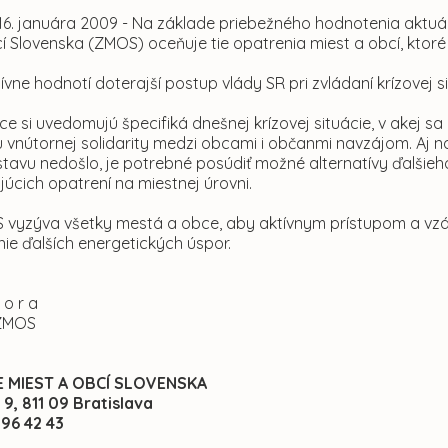
 16. januára 2009
-
Na základe priebežného hodnotenia aktuáln
í Slovenska (ZMOS) oceňuje tie opatrenia miest a obcí, ktoré 
vne hodnotí doterajší postup vlády SR pri zvládaní krízovej 
e si uvedomujú špecifiká dnešnej krízovej situácie, v akej sa do
u vnútornej solidarity medzi obcami i občanmi navzájom. Aj na
stavu nedošlo, je potrebné posúdiť možné alternatívy ďalšieho 
úcich opatrení na miestnej úrovni.
 vyzýva všetky mestá a obce, aby aktívnym prístupom a vz
ie ďalších energetických úspor.
 o r a
ZMOS
 MIEST A OBCÍ SLOVENSKA
9, 811 09 Bratislava
 96 42 43