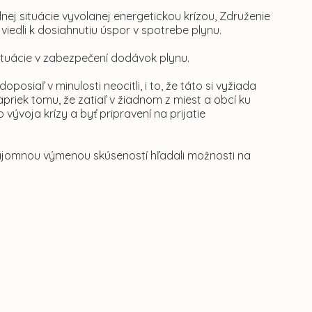
ej situácie vyvolanej energetickou krízou, Združenie
viedli k dosiahnutiu úspor v spotrebe plynu.
situácie v zabezpečení dodávok plynu.
posiaľ v minulosti neocitli, i to, že táto si vyžiada
priek tomu, že zatiaľ v žiadnom z miest a obcí ku
vývoja krízy a byť pripravení na prijatie
ájomnou výmenou skúseností hľadali možnosti na