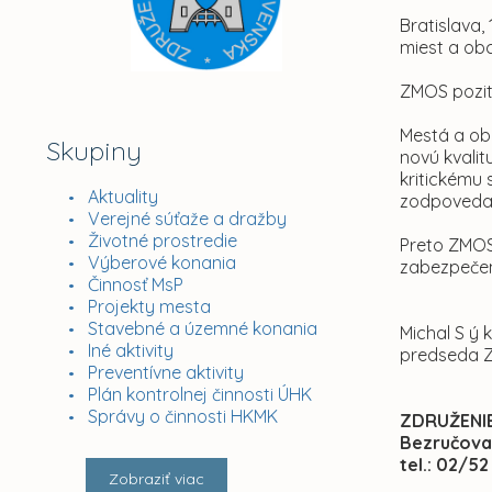
Bratislava,
miest a obc
ZMOS pozití
Mestá a obc
Skupiny
novú kvalit
kritickému 
Aktuality
zodpovedaj
Verejné súťaže a dražby
Životné prostredie
Preto ZMOS
Výberové konania
zabezpečen
Činnosť MsP
Projekty mesta
Stavebné a územné konania
Michal S ý k
Iné aktivity
predseda 
Preventívne aktivity
Plán kontrolnej činnosti ÚHK
Správy o činnosti HKMK
ZDRUŽENIE
Bezručova 
tel.: 02/52
Zobraziť viac