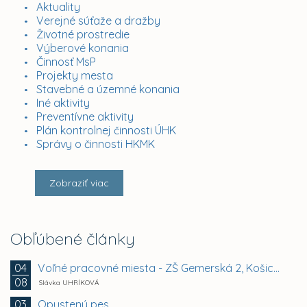
Aktuality
Verejné súťaže a dražby
Životné prostredie
Výberové konania
Činnosť MsP
Projekty mesta
Stavebné a územné konania
Iné aktivity
Preventívne aktivity
Plán kontrolnej činnosti ÚHK
Správy o činnosti HKMK
Zobraziť viac
Obľúbené články
Voľné pracovné miesta - ZŠ Gemerská 2, Košice -...
04
08
Slávka UHRÍKOVÁ
Opustený pes
03