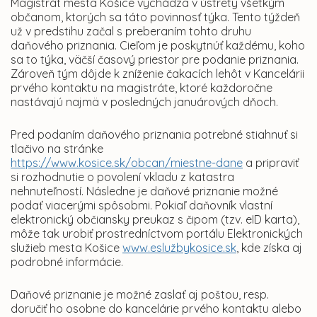
Magistrát mesta Košice vychádza v ústrety všetkým
občanom, ktorých sa táto povinnosť týka. Tento týždeň
už v predstihu začal s preberaním tohto druhu
daňového priznania. Cieľom je poskytnúť každému, koho
sa to týka, väčší časový priestor pre podanie priznania.
Zároveň tým dôjde k zníženie čakacích lehôt v Kancelárii
prvého kontaktu na magistráte, ktoré každoročne
nastávajú najmä v posledných januárových dňoch.
Pred podaním daňového priznania potrebné stiahnuť si
tlačivo na stránke
https://www.kosice.sk/obcan/miestne-dane
a pripraviť
si rozhodnutie o povolení vkladu z katastra
nehnuteľností. Následne je daňové priznanie možné
podať viacerými spôsobmi. Pokiaľ daňovník vlastní
elektronický občiansky preukaz s čipom (tzv. eID karta),
môže tak urobiť prostredníctvom portálu Elektronických
služieb mesta Košice
www.eslužbykosice.sk
, kde získa aj
podrobné informácie.
Daňové priznanie je možné zaslať aj poštou, resp.
doručiť ho osobne do kancelárie prvého kontaktu alebo