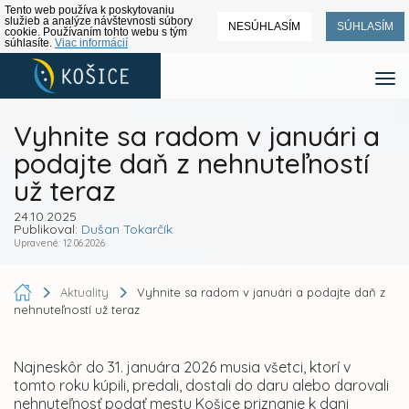
Tento web používa k poskytovaniu
služieb a analýze návštevnosti súbory
NESÚHLASÍM
SÚHLASÍM
cookie. Používaním tohto webu s tým
súhlasíte.
Viac informácií
Vyhnite sa radom v januári a
podajte daň z nehnuteľností
už teraz
24.10.2025
Publikoval:
Dušan Tokarčík
Upravené: 12.06.2026
Aktuality
Vyhnite sa radom v januári a podajte daň z
nehnuteľností už teraz
Najneskôr do 31. januára 2026 musia všetci, ktorí v
tomto roku kúpili, predali, dostali do daru alebo darovali
nehnuteľnosť podať mestu Košice priznanie k dani