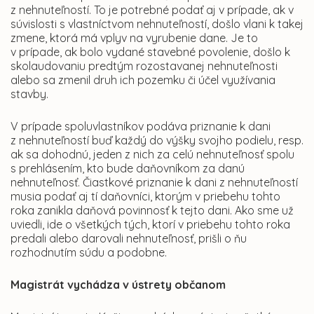
z nehnuteľností. To je potrebné podať aj v prípade, ak v
súvislosti s vlastníctvom nehnuteľností, došlo vlani k takej
zmene, ktorá má vplyv na vyrubenie dane. Je to
v prípade, ak bolo vydané stavebné povolenie, došlo k
skolaudovaniu predtým rozostavanej nehnuteľnosti
alebo sa zmenil druh ich pozemku či účel využívania
stavby.
V prípade spoluvlastníkov podáva priznanie k dani
z nehnuteľností buď každý do výšky svojho podielu, resp.
ak sa dohodnú, jeden z nich za celú nehnuteľnosť spolu
s prehlásením, kto bude daňovníkom za danú
nehnuteľnosť. Čiastkové priznanie k dani z nehnuteľností
musia podať aj tí daňovníci, ktorým v priebehu tohto
roka zanikla daňová povinnosť k tejto dani. Ako sme už
uviedli, ide o všetkých tých, ktorí v priebehu tohto roka
predali alebo darovali nehnuteľnosť, prišli o ňu
rozhodnutím súdu a podobne.
Magistrát vychádza v ústrety občanom