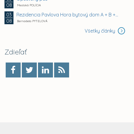
08
Mestská POLÍCIA
Rezidencia Pavlova Hora bytový dom A + B +...
03
08
Bernadeta PYTELOVÁ
Všetky články
Zdieľať