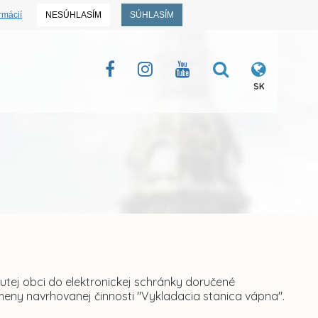
rmácií
NESÚHLASÍM
SÚHLASÍM
SK
tej obci do elektronickej schránky doručené
meny navrhovanej činnosti "Vykladacia stanica vápna".