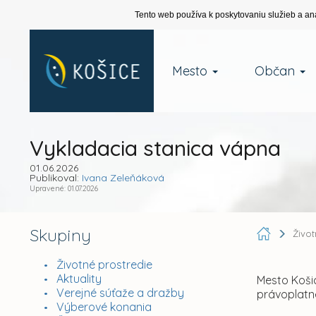
Tento web používa k poskytovaniu služieb a an
Mesto
Občan
Vykladacia stanica vápna
01.06.2026
Publikoval:
Ivana Zeleňáková
Upravené: 01.07.2026
Skupiny
Živo
Životné prostredie
Aktuality
Mesto Koši
Verejné súťaže a dražby
právoplatn
Výberové konania