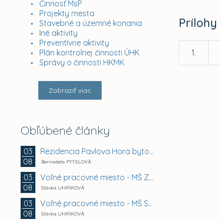
Činnosť MsP
Projekty mesta
Prílohy
Stavebné a územné konania
Iné aktivity
Preventívne aktivity
Plán kontrolnej činnosti ÚHK
1.
Správy o činnosti HKMK
Zobraziť viac
Obľúbené články
Rezidencia Pavlova Hora bytový dom A + B +...
03
08
Bernadeta PYTELOVÁ
Voľné pracovné miesto - MŠ Zuzkin park 2, Košice -...
03
08
Slávka UHRÍKOVÁ
Voľné pracovné miesto - MŠ Smetanova 11, Košice -...
03
08
Slávka UHRÍKOVÁ