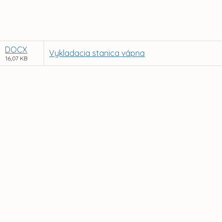
DOCX
Vykladacia stanica vápna
16,07 KB