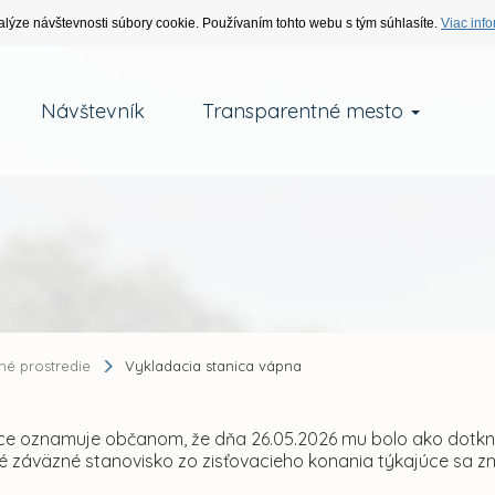
alýze návštevnosti súbory cookie. Používaním tohto webu s tým súhlasíte.
Viac info
Návštevník
Transparentné mesto
tné prostredie
Vykladacia stanica vápna
ce oznamuje občanom, že dňa 26.05.2026 mu bolo ako dotknu
é záväzné stanovisko zo zisťovacieho konania týkajúce sa z