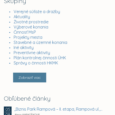
Skupiny
Verejné súťaže a dražby
Aktuality
Životné prostredie
Výberové konania
Činnosť MsP
Projekty mesta
Stavebné a územné konania
Iné aktivity
Preventívne aktivity
Plán kontrolnej činnosti ÚHK
Správy o činnosti HKMK
Zobraziť viac
Obľúbené články
,,Biznis Park Rampová – II. etapa, Rampová ul.,...
05
08
Alena KARKOŠKOVÁ