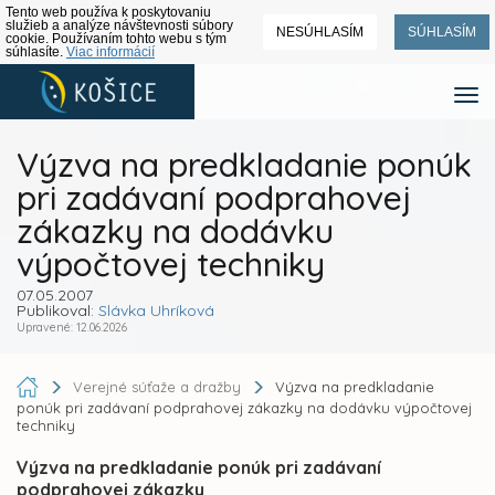
Tento web používa k poskytovaniu
služieb a analýze návštevnosti súbory
NESÚHLASÍM
SÚHLASÍM
cookie. Používaním tohto webu s tým
súhlasíte.
Viac informácií
Výzva na predkladanie ponúk
pri zadávaní podprahovej
zákazky na dodávku
výpočtovej techniky
07.05.2007
Publikoval:
Slávka Uhríková
Upravené: 12.06.2026
Verejné súťaže a dražby
Výzva na predkladanie
ponúk pri zadávaní podprahovej zákazky na dodávku výpočtovej
techniky
Výzva na predkladanie ponúk pri zadávaní
podprahovej zákazky