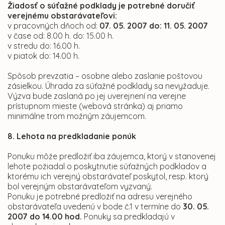
Žiadosť o súťažné podklady je potrebné doručiť
verejnému obstarávateľovi:
v pracovných dňoch od:
07. 05. 2007 do: 11. 05. 2007
v čase od: 8.00 h. do: 15.00 h.
v stredu do: 16.00 h.
v piatok do: 14.00 h.
Spôsob prevzatia – osobne alebo zaslanie poštovou
zásielkou. Úhrada za súťažné podklady sa nevyžaduje.
Výzva bude zaslaná po jej uverejnení na verejne
prístupnom mieste (webová stránka) aj priamo
minimálne trom možným záujemcom.
8. Lehota na predkladanie ponúk
Ponuku môže predložiť iba záujemca, ktorý v stanovenej
lehote požiadal o poskytnutie súťažných podkladov a
ktorému ich verejný obstarávateľ poskytol, resp. ktorý
bol verejným obstarávateľom vyzvaný.
Ponuku je potrebné predložiť na adresu verejného
obstarávateľa uvedenú v bode č.1 v termíne do
30. 05.
2007 do 14.00
hod.
Ponuky sa predkladajú v