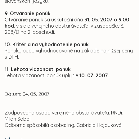
slovenskom jazyku.
9. Otváranie ponúk
Otváranie ponúk sa uskutoční dňa
31. 05. 2007 o 9.00
hod
. v sídle verejného obstarávateľa, v zasadačke č.
208/D na 2. poschodí.
10. Kritéria na vyhodnotenie ponúk
Ponuky budú vyhodnocované na základe najnižšej ceny
s DPH.
11. Lehota viazanosti ponúk
Lehota viazanosti ponúk uplynie
10. 07. 2007.
Dátum: 04. 05. 2007
Zodpovedná osoba verejného obstarávateľa: RNDr.
Milan Sabol
Odborne spôsobilá osoba: Ing. Gabriela Hajduková