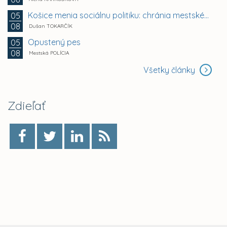
Košice menia sociálnu politiku: chránia mestské byty...
05
08
Dušan TOKARČÍK
Opustený pes
05
08
Mestská POLÍCIA
Všetky články
Zdieľať