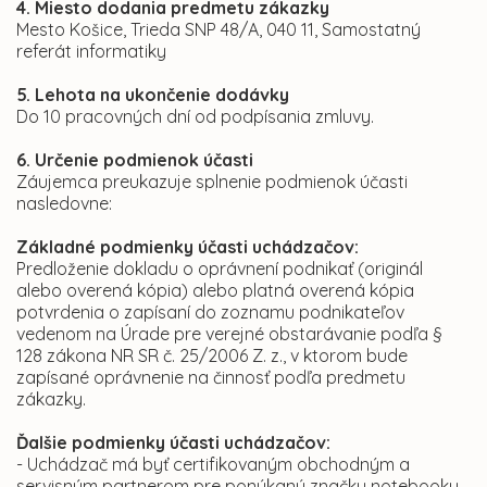
4. Miesto dodania predmetu zákazky
Mesto Košice, Trieda SNP 48/A, 040 11, Samostatný
referát informatiky
5. Lehota na ukončenie dodávky
Do 10 pracovných dní od podpísania zmluvy.
6. Určenie podmienok účasti
Záujemca preukazuje splnenie podmienok účasti
nasledovne:
Základné podmienky účasti uchádzačov:
Predloženie dokladu o oprávnení podnikať (originál
alebo overená kópia) alebo platná overená kópia
potvrdenia o zapísaní do zoznamu podnikateľov
vedenom na Úrade pre verejné obstarávanie podľa §
128 zákona NR SR č. 25/2006 Z. z., v ktorom bude
zapísané oprávnenie na činnosť podľa predmetu
zákazky.
Ďalšie podmienky účasti uchádzačov:
- Uchádzač má byť certifikovaným obchodným a
servisným partnerom pre ponúkanú značku notebooku.