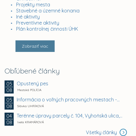
Projekty mesta
Stavebné a územné konania
Iné aktivity
Preventívne aktivity
Plán kontrolnej činnosti ÚHK
Zobraziť viac
Obľúbené články
Opustený pes
05
08
Mestská POLÍCIA
Informácia o voľných pracovných miestach -...
05
08
Slávka UHRÍKOVÁ
Terénne úpravy parcely č. 104, Vyhoňská ulica,...
04
08
Iveta KRAMÁROVÁ
Všetky články