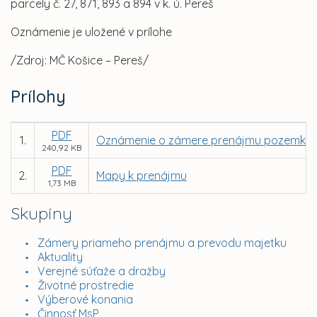
parcely č. 27, 871, 893 a 894 v k. ú. Pereš
Oznámenie je uložené v prílohe
/Zdroj: MČ Košice – Pereš/
Prílohy
PDF
1.
Oznámenie o zámere prenájmu pozemko
240,92 KB
PDF
2.
Mapy k prenájmu
1,73 MB
Skupiny
Zámery priameho prenájmu a prevodu majetku
Aktuality
Verejné súťaže a dražby
Životné prostredie
Výberové konania
Činnosť MsP