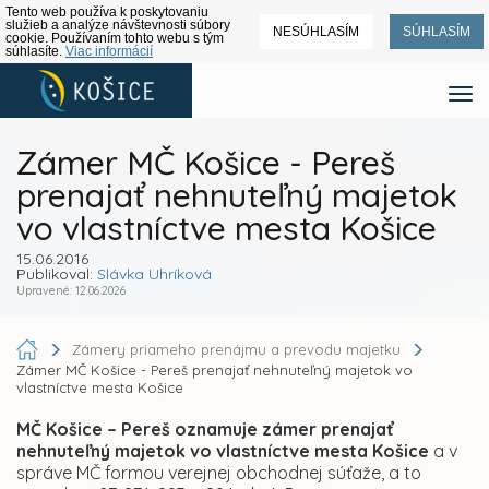
Tento web používa k poskytovaniu
služieb a analýze návštevnosti súbory
NESÚHLASÍM
SÚHLASÍM
cookie. Používaním tohto webu s tým
súhlasíte.
Viac informácií
Zámer MČ Košice - Pereš
prenajať nehnuteľný majetok
vo vlastníctve mesta Košice
15.06.2016
Publikoval:
Slávka Uhríková
Upravené: 12.06.2026
Zámery priameho prenájmu a prevodu majetku
Zámer MČ Košice - Pereš prenajať nehnuteľný majetok vo
vlastníctve mesta Košice
MČ Košice – Pereš oznamuje zámer prenajať
nehnuteľný majetok vo vlastníctve mesta Košice
a v
správe MČ formou verejnej obchodnej súťaže, a to