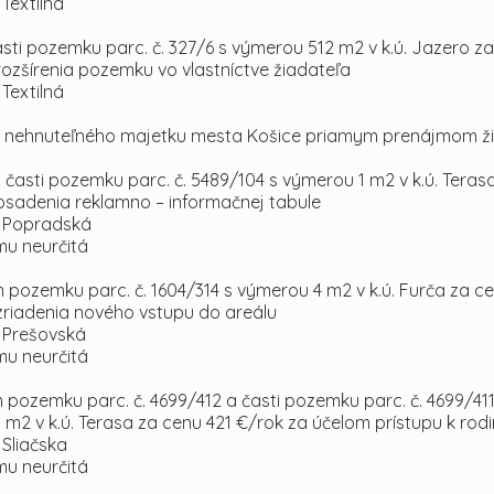
. Textilná
asti pozemku parc. č. 327/6 s výmerou 512 m2 v k.ú. Jazero za
ozšírenia pozemku vo vlastníctve žiadateľa
. Textilná
om nehnuteľného majetku mesta Košice priamym prenájmom 
 časti pozemku parc. č. 5489/104 s výmerou 1 m2 v k.ú. Tera
osadenia reklamno – informačnej tabule
l. Popradská
mu neurčitá
 pozemku parc. č. 1604/314 s výmerou 4 m2 v k.ú. Furča za c
zriadenia nového vstupu do areálu
l. Prešovská
mu neurčitá
 pozemku parc. č. 4699/412 a časti pozemku parc. č. 4699/41
 m2 v k.ú. Terasa za cenu 421 €/rok za účelom prístupu k r
. Sliačska
mu neurčitá