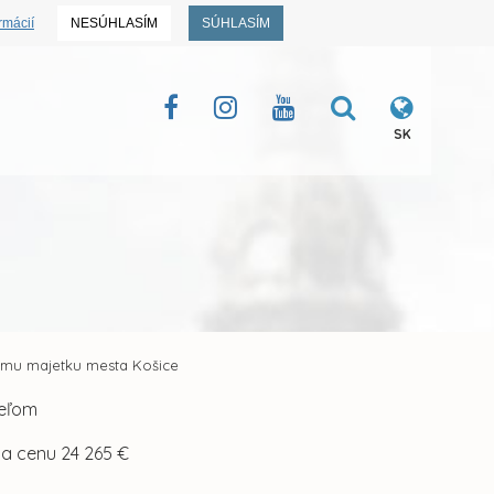
rmácií
NESÚHLASÍM
SÚHLASÍM
SK
jmu majetku mesta Košice
teľom
za cenu 24 265 €