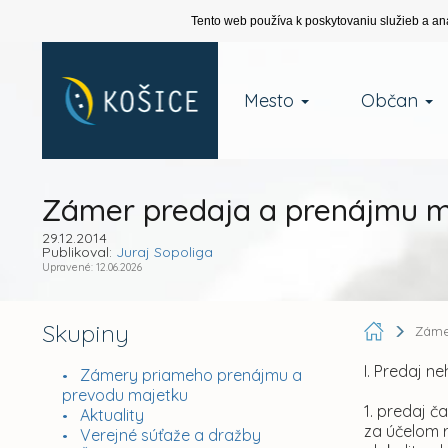
Tento web používa k poskytovaniu služieb a an
Mesto
Občan
Zámer predaja a prenájmu m
29.12.2014
Publikoval:
Juraj Sopoliga
Upravené: 12.06.2026
Skupiny
Záme
I. Predaj 
Zámery priameho prenájmu a
prevodu majetku
1. predaj č
Aktuality
za účelom r
Verejné súťaže a dražby