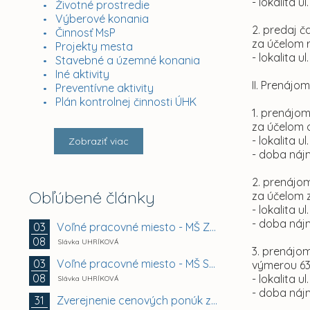
- lokalita ul
Životné prostredie
Výberové konania
2. predaj č
Činnosť MsP
za účelom r
Projekty mesta
- lokalita ul
Stavebné a územné konania
Iné aktivity
II. Prenáj
Preventívne aktivity
Plán kontrolnej činnosti ÚHK
1. prenájom
za účelom 
- lokalita u
Zobraziť viac
- doba náj
2. prenájom
Obľúbené články
za účelom 
- lokalita u
- doba náj
Voľné pracovné miesto - MŠ Zuzkin park 2, Košice -...
03
08
Slávka UHRÍKOVÁ
3. prenájom
Voľné pracovné miesto - MŠ Smetanova 11, Košice -...
03
výmerou 63
08
- lokalita ul
Slávka UHRÍKOVÁ
- doba náj
Zverejnenie cenových ponúk záujemcov na prenájom...
31