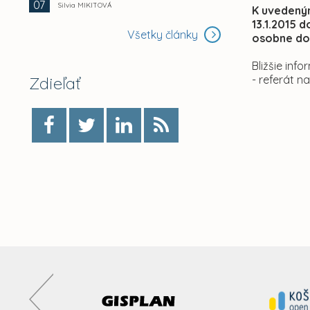
07
Silvia MIKITOVÁ
K uvedený
13.1.2015 
Všetky články
osobne do
Bližšie in
Zdieľať
- referát n