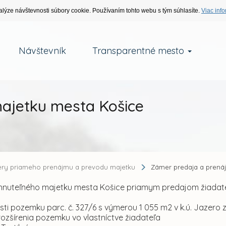
alýze návštevnosti súbory cookie. Používaním tohto webu s tým súhlasíte.
Viac info
Návštevník
Transparentné mesto
ajetku mesta Košice
ry priameho prenájmu a prevodu majetku
Zámer predaja a prená
nehnuteľného majetku mesta Košice priamym predajom žiada
asti pozemku parc. č. 327/6 s výmerou 1 055 m2 v k.ú. Jazero 
ozšírenia pozemku vo vlastníctve žiadateľa