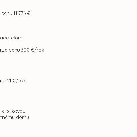
 cenu 11 776 €
žiadateľom
sa za cenu 300 €/rok
enu 51 €/rok
1 s celkovou
odinnému domu