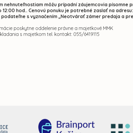
m nehnuteľnostiam môžu prípadní záujemcovia písomne pr
do 12:00 hod.. Cenovú ponuku je potrebné zaslať na adresu:
 podateľne s vyznačením „Neotvárať zámer predaja a pre
formácie poskytne oddelenie právne a majetkové MMK
akladania s majetkom tel. kontakt: 055/6419115