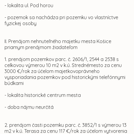
- lokalita ul. Pod horou
- pozemok sa nachádza pri pozemku vo vlastníctve
fyzickej osoby
II. Prenájom nehnuteľného majetku mesta Košice
priamym prenájmom žiadateľom
1. prenájom pozemkov parc. č. 2606/1, 2544 a 2538 s
celkovou výmerou 10 m2 v k.ú. Strednémesto za cenu
3000 €/rok za účelom majetkovoprávneho
vysporiadania pozemkov pod historickými telefónnymi
búdkami
- lokalita historické centrum mesta
- doba nájmu neurčitá
2. prenájom časti pozemku parc. č. 3852/1 s výmerou 13
m2 v k.ú. Terasa za cenu 117 €/rok za účelom vytvorenia