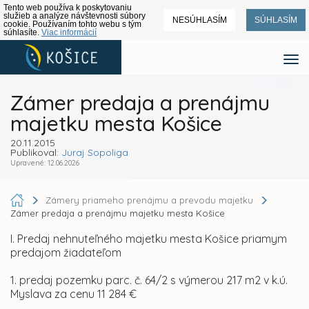
Tento web používa k poskytovaniu
služieb a analýze návštevnosti súbory
NESÚHLASÍM
SÚHLASÍM
cookie. Používaním tohto webu s tým
súhlasíte.
Viac informácií
Zámer predaja a prenájmu
majetku mesta Košice
20.11.2015
Publikoval:
Juraj Sopoliga
Upravené: 12.06.2026
Zámery priameho prenájmu a prevodu majetku
Zámer predaja a prenájmu majetku mesta Košice
I. Predaj nehnuteľného majetku mesta Košice priamym
predajom žiadateľom
1. predaj pozemku parc. č. 64/2 s výmerou 217 m2 v k.ú.
Myslava za cenu 11 284 €