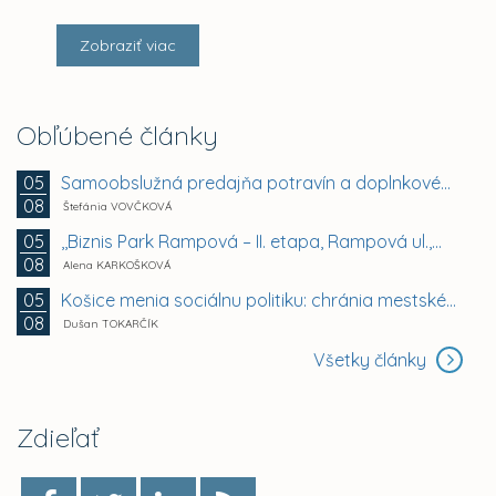
Zobraziť viac
Obľúbené články
Samoobslužná predajňa potravín a doplnkového tovaru
05
08
Štefánia VOVČKOVÁ
,,Biznis Park Rampová – II. etapa, Rampová ul.,...
05
08
Alena KARKOŠKOVÁ
Košice menia sociálnu politiku: chránia mestské byty...
05
08
Dušan TOKARČÍK
Všetky články
Zdieľať