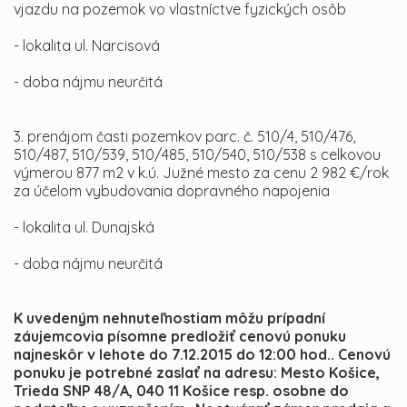
vjazdu na pozemok vo vlastníctve fyzických osôb
- lokalita ul. Narcisová
- doba nájmu neurčitá
3. prenájom časti pozemkov parc. č. 510/4, 510/476,
510/487, 510/539, 510/485, 510/540, 510/538 s celkovou
výmerou 877 m2 v k.ú. Južné mesto za cenu 2 982 €/rok
za účelom vybudovania dopravného napojenia
- lokalita ul. Dunajská
- doba nájmu neurčitá
K uvedeným nehnuteľnostiam môžu prípadní
záujemcovia písomne predložiť cenovú ponuku
najneskôr v lehote do 7.12.2015 do 12:00 hod.. Cenovú
ponuku je potrebné zaslať na adresu: Mesto Košice,
Trieda SNP 48/A, 040 11 Košice resp. osobne do