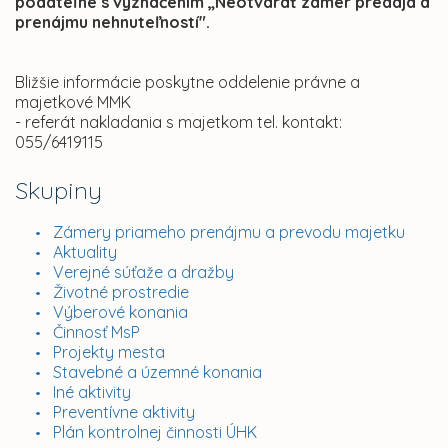
podateľne s vyznačením „Neotvárať zámer predaja a
prenájmu nehnuteľností".
Bližšie informácie poskytne oddelenie právne a
majetkové MMK
- referát nakladania s majetkom tel. kontakt:
055/6419115
Skupiny
Zámery priameho prenájmu a prevodu majetku
Aktuality
Verejné súťaže a dražby
Životné prostredie
Výberové konania
Činnosť MsP
Projekty mesta
Stavebné a územné konania
Iné aktivity
Preventívne aktivity
Plán kontrolnej činnosti ÚHK