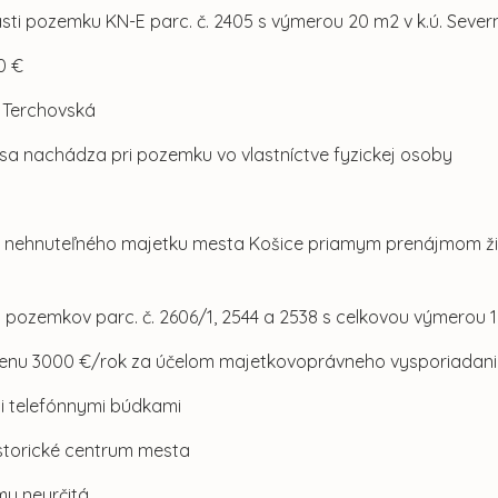
asti pozemku KN-E parc. č. 2405 s výmerou 20 m2 v k.ú. Seve
0 €
l. Terchovská
sa nachádza pri pozemku vo vlastníctve fyzickej osoby
om nehnuteľného majetku mesta Košice priamym prenájmom 
 pozemkov parc. č. 2606/1, 2544 a 2538 s celkovou výmerou 1
enu 3000 €/rok za účelom majetkovoprávneho vysporiadan
mi telefónnymi búdkami
historické centrum mesta
mu neurčitá