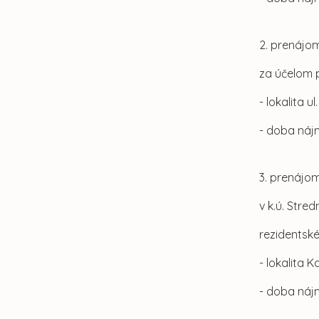
2. prenájom
za účelom 
- lokalita 
- doba náj
3. prenájom
v k.ú. Str
rezidentsk
- lokalita 
- doba náj