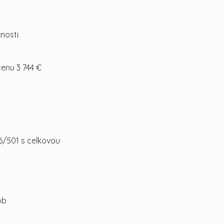
nosti
cenu 3 744 €
46/501 s celkovou
ôb