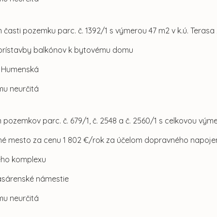
 časti pozemku parc. č. 1392/1 s výmerou 47 m2 v k.ú. Terasa
prístavby balkónov k bytovému domu
ul. Humenská
mu neurčitá
 pozemkov parc. č. 679/1, č. 2548 a č. 2560/1 s celkovou vý
edné mesto za cenu 1 802 €/rok za účelom dopravného napoj
ého komplexu
Kasárenské námestie
mu neurčitá