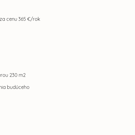
 za cenu 365 €/rok
merou 230 m2
enia budúceho