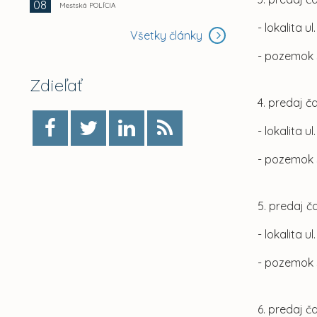
08
Mestská POLÍCIA
- lokalita u
Všetky články
- pozemok 
Zdieľať
4. predaj č
- lokalita u
- pozemok 
5. predaj č
- lokalita u
- pozemok 
6. predaj č