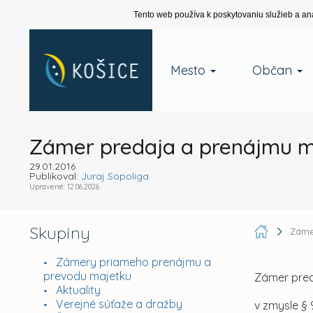
Tento web používa k poskytovaniu služieb a an
Mesto
Občan
Zámer predaja a prenájmu m
29.01.2016
Publikoval:
Juraj Sopoliga
Upravené: 12.06.2026
Skupiny
Záme
Zámery priameho prenájmu a
prevodu majetku
Zámer pred
Aktuality
Verejné súťaže a dražby
v zmysle § 