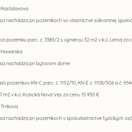
l. Rastislavova
sa nachádza pri pozemkoch vo vlastníctve súkromnej spoloč
asti pozemku parc. č. 3383/2 s výmerou 32 m2 v k.ú. Letná za 
l. Haviarska
 sa nachádza pri bytovom dome
asti pozemkov KN-C parc. č. 1152/10, KN-E č. 1108/506 a č. 95
7 m2 v k.ú. Košická Nová Ves za cenu 15 930 €
l. Trnkova
sa nachádza pri pozemkoch v spoluvlastníctve fyzických os