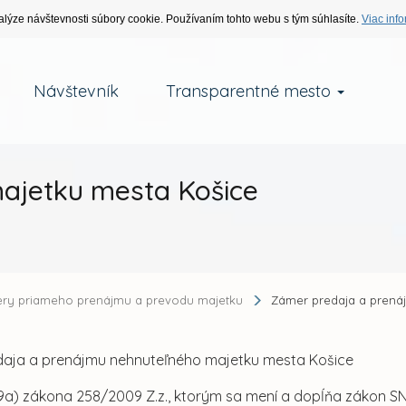
alýze návštevnosti súbory cookie. Používaním tohto webu s tým súhlasíte.
Viac info
Návštevník
Transparentné mesto
ajetku mesta Košice
ry priameho prenájmu a prevodu majetku
Zámer predaja a prená
aja a prenájmu nehnuteľného majetku mesta Košice
9a) zákona 258/2009 Z.z., ktorým sa mení a dopĺňa zákon SNR