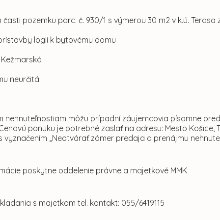
 časti pozemku parc. č. 930/1 s výmerou 30 m2 v k.ú. Terasa
prístavby logií k bytovému domu
ul. Kežmarská
mu neurčitá
 nehnuteľnostiam môžu prípadní záujemcovia písomne predlo
 Cenovú ponuku je potrebné zaslať na adresu: Mesto Košice, 
s vyznačením „Neotvárať zámer predaja a prenájmu nehnuteľ
formácie poskytne oddelenie právne a majetkové MMK
akladania s majetkom tel. kontakt: 055/6419115