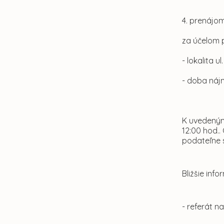
4. prenájom
za účelom 
- lokalita 
- doba náj
K uvedeným
12:00 hod..
podateľne 
Bližšie in
- referát n