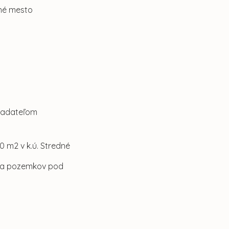
rné mesto
žiadateľom
0 m2 v k.ú. Stredné
ia pozemkov pod