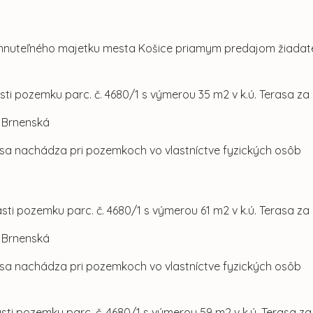
nehnuteľného majetku mesta Košice priamym predajom žiada
asti pozemku parc. č. 4680/1 s výmerou 35 m2 v k.ú. Terasa za
l. Brnenská
sa nachádza pri pozemkoch vo vlastníctve fyzických osôb
asti pozemku parc. č. 4680/1 s výmerou 61 m2 v k.ú. Terasa za
l. Brnenská
sa nachádza pri pozemkoch vo vlastníctve fyzických osôb
asti pozemku parc. č. 4680/1 s výmerou 59 m2 v k.ú. Terasa za