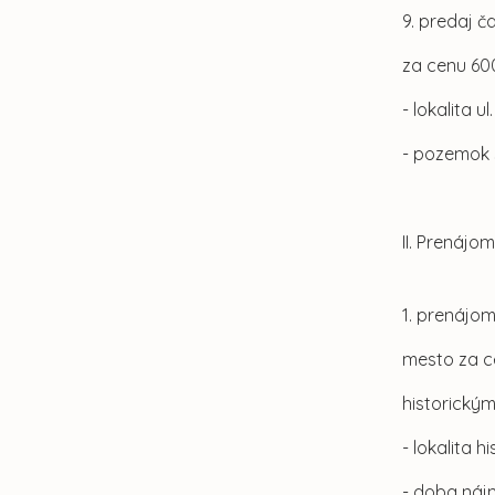
9. predaj č
za cenu 60
- lokalita u
- pozemok 
II. Prenáj
1. prenájom
mesto za c
historický
- lokalita 
- doba náj