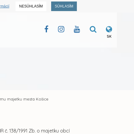
rmácií
NESÚHLASÍM
SÚHLASÍM
SK
jmu majetku mesta Košice
 č. 138/1991 Zb. o majetku obcí