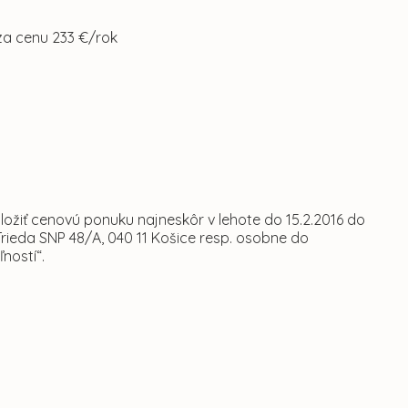
 za cenu 233 €/rok
žiť cenovú ponuku najneskôr v lehote do 15.2.2016 do
Trieda SNP 48/A, 040 11 Košice resp. osobne do
ností“.