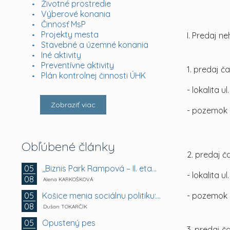
Životné prostredie
Výberové konania
Činnosť MsP
Projekty mesta
I. Predaj 
Stavebné a územné konania
Iné aktivity
Preventívne aktivity
1. predaj č
Plán kontrolnej činnosti ÚHK
- lokalita u
Zobraziť viac
- pozemok 
Obľúbené články
2. predaj č
,,Biznis Park Rampová – II. etapa, Rampová ul.,...
05
- lokalita u
08
Alena KARKOŠKOVÁ
Košice menia sociálnu politiku: chránia mestské byty...
05
- pozemok 
08
Dušan TOKARČÍK
Opustený pes
05
3. predaj č