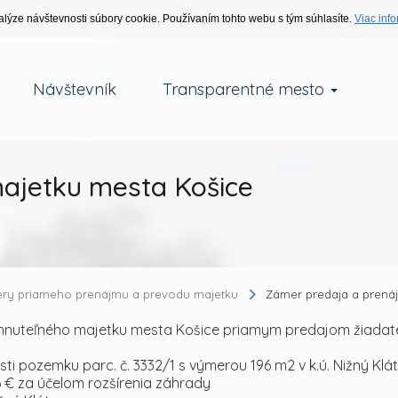
alýze návštevnosti súbory cookie. Používaním tohto webu s tým súhlasíte.
Viac info
Návštevník
Transparentné mesto
ajetku mesta Košice
ry priameho prenájmu a prevodu majetku
Zámer predaja a prená
nehnuteľného majetku mesta Košice priamym predajom žiada
asti pozemku parc. č. 3332/1 s výmerou 196 m2 v k.ú. Nižný Klá
6 € za účelom rozšírenia záhrady