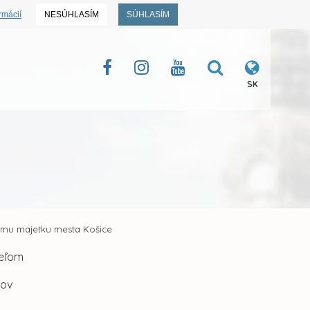
rmácií
NESÚHLASÍM
SÚHLASÍM
SK
jmu majetku mesta Košice
teľom
tov