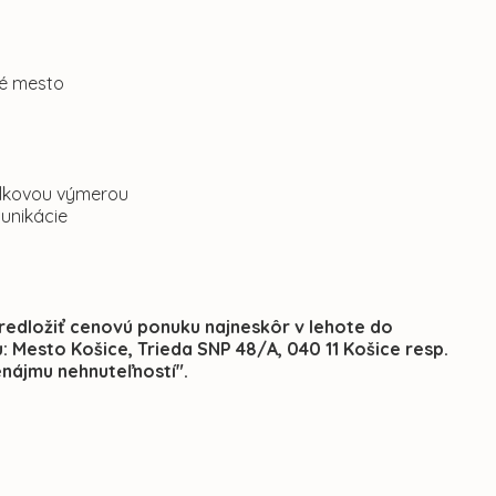
né mesto
celkovou výmerou
munikácie
edložiť cenovú ponuku najneskôr v lehote do
: Mesto Košice, Trieda SNP 48/A, 040 11 Košice resp.
nájmu nehnuteľností".