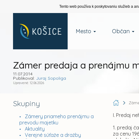
Tento web používa k poskytovaniu služieb a an
Mesto
Občan
Zámer predaja a prenájmu m
11.07.2014
Publikoval:
Juraj Sopoliga
Upravené: 12.06.2026
Skupiny
Záme
I. Predaj 
Zámery priameho prenájmu a
prevodu majetku
1. predaj č
Aktuality
za cenu 19
Verejné súťaže a dražby