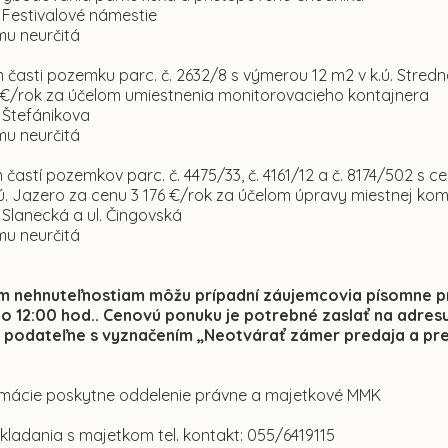
l. Festivalové námestie
mu neurčitá
 časti pozemku parc. č. 2632/8 s výmerou 12 m2 v k.ú. Stred
 €/rok za účelom umiestnenia monitorovacieho kontajnera
l. Štefánikova
mu neurčitá
 častí pozemkov parc. č. 4475/33, č. 4161/12 a č. 8174/502 s 
.ú. Jazero za cenu 3 176 €/rok za účelom úpravy miestnej ko
l. Slanecká a ul. Čingovská
mu neurčitá
m nehnuteľnostiam môžu prípadní záujemcovia písomne pr
do 12:00 hod.. Cenovú ponuku je potrebné zaslať na adresu
podateľne s vyznačením „Neotvárať zámer predaja a pre
formácie poskytne oddelenie právne a majetkové MMK
akladania s majetkom tel. kontakt: 055/6419115