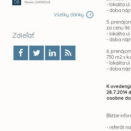
08
Slávka UHRÍKOVÁ
- lokalita u
- doba náj
Všetky články
5. prenájom
za cenu 96
Zdieľať
- lokalita u
- doba náj
6. prenájom
730 m2 v k
- lokalita u
- doba náj
K uvedený
28.7.2014 
osobne do 
Bližšie in
- referát n