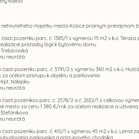
ižný Klátov
om nehnuteľného majetku mesta Košice priamym prenájmom 
 časti pozemku parc. č. 1383/1 s výmerou 15 m2 v k.ú. Terasa 
ealizácie prístavby lógií k bytovému domu
l. Trebišovská
mu neurčitá
 časti pozemku parc. č. 3791/2 s výmerou 340 m2 v k.ú. Hušt
k za účelom prístupu k objektu a parkovania
l. Kpt. Nálepku
mu neurčitá
 častí pozemkov parc. č. 2578/2 a č. 2632/1 s celkovou výme
dné mesto za cenu 1 380 €/rok za účelom realizácie a užívani
l. Štefánikova
mu neurčitá
 časti pozemku parc. č. 410/1 s výmerou 45 m2 v k.ú. Letná z
vybudovania parkoviska a prístupového chodníka