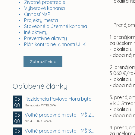
- lokalita N
Životné prostredie
Výberové konania
Činnosť MsP
Projekty mesta
II. Prenáj
Stavebné a územné konania
Iné aktivity
1. prenájom
Preventívne aktivity
za účelom r
Plán kontrolnej činnosti ÚHK
- lokalita u
- doba náj
Zobraziť viac
2. prenájom
3 060 €/ro
- lokalita u
Obľúbené články
- doba náj
3. prenájom
Rezidencia Pavlova Hora bytový dom A + B +...
03
v k.ú. Stre
08
Bernadeta PYTELOVÁ
- lokalita u
Voľné pracovné miesto - MŠ Zuzkin park 2, Košice -...
03
- doba náj
08
Slávka UHRÍKOVÁ
4. prenájom
Voľné pracovné miesto - MŠ Smetanova 11, Košice -...
03
za účelom 