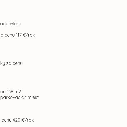
žiadateľom
za cenu 117 €/rok
áky za cenu
rou 138 m2
a parkovacích miest
a cenu 420 €/rok