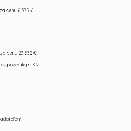
 za cenu 8 375 €
 za cenu 23 532 €,
 cez pozemky C KN
žiadateľom