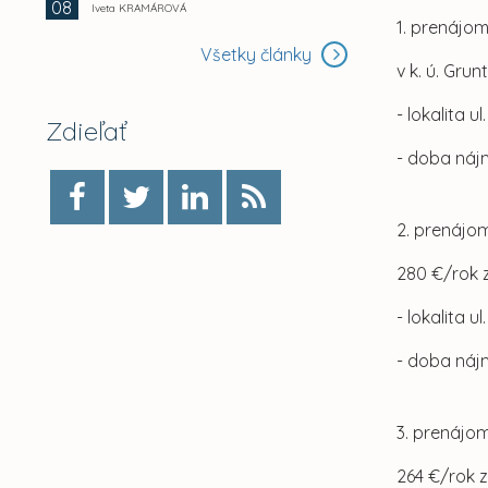
08
Iveta KRAMÁROVÁ
1. prenájom
Všetky články
v k. ú. Gr
- lokalita ul
Zdieľať
- doba náj
2. prenájom
280 €/rok 
- lokalita 
- doba náj
3. prenájom
264 €/rok 