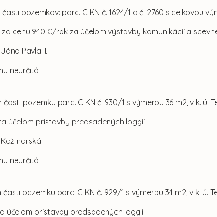
 časti pozemkov: parc. C KN č. 1624/1 a č. 2760 s celkovou v
unt za cenu 940 €/rok za účelom výstavby komunikácií a spev
. Jána Pavla II.
mu neurčitá
 časti pozemku parc. C KN č. 930/1 s výmerou 36 m2, v k. ú. 
za účelom prístavby predsadených loggií
ul. Kežmarská
mu neurčitá
 časti pozemku parc. C KN č. 929/1 s výmerou 34 m2, v k. ú. 
za účelom prístavby predsadených loggií