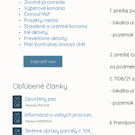
Životné prostredie
Výberové konania
1. predaj p
Činnosť MsP
Projekty mesta
- lokalita u
Stavebné a územné konania
Iné aktivity
- pozemok 
Preventívne aktivity
Plán kontrolnej činnosti ÚHK
2. predaj č
Zobraziť viac
za podmien
č. 1108/21 a
Obľúbené články
- lokalita u
Opustený pes
05
- pozemok s
08
Mestská POLÍCIA
Informácia o voľných pracovných miestach -...
05
08
Slávka UHRÍKOVÁ
II. Prenáj
Terénne úpravy parcely č. 104, Vyhoňská ulica,...
04