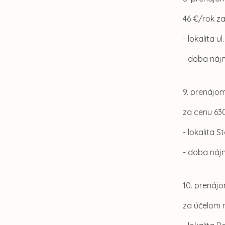
46 €/rok z
- lokalita u
- doba náj
9. prenájom
za cenu 63
- lokalita 
- doba náj
10. prenájo
za účelom