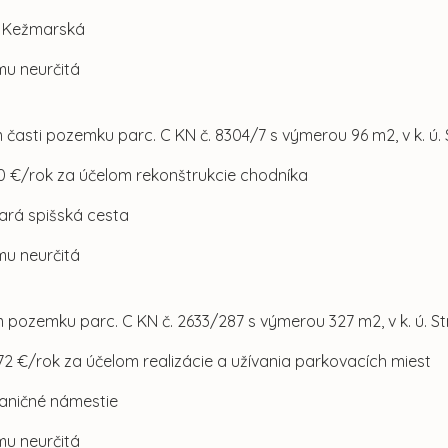
ul. Kežmarská
mu neurčitá
 časti pozemku parc. C KN č. 8304/7 s výmerou 96 m2, v k. ú
0 €/rok za účelom rekonštrukcie chodníka
Stará spišská cesta
mu neurčitá
m pozemku parc. C KN č. 2633/287 s výmerou 327 m2, v k. ú. 
72 €/rok za účelom realizácie a užívania parkovacích miest
Staničné námestie
mu neurčitá