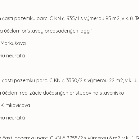
 časti pozemku parc. C KN č. 935/1 s výmerou 95 m2, v k. ú. 
za účelom prístavby predsadených loggií
l. Markušova
mu neurčitá
 časti pozemku parc. C KN č. 3350/2 s výmerou 22 m2, v k. ú
a účelom realizácie dočasných prístupov na stavenisko
l. Klimkovičova
mu neurčitá
 časti pozemku parc. C KN č. 3755/2 s výmerou 6 m2, v k. ú. 