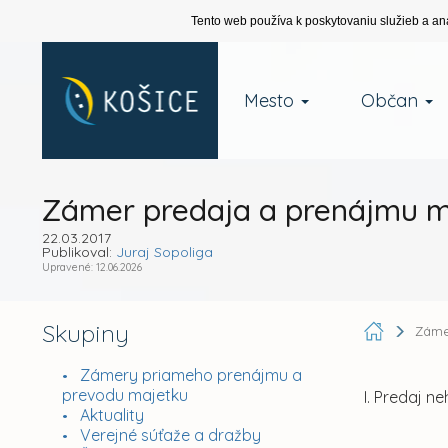
Tento web používa k poskytovaniu služieb a an
Mesto
Občan
Zámer predaja a prenájmu m
22.03.2017
Publikoval:
Juraj Sopoliga
Upravené: 12.06.2026
Skupiny
Záme
Zámery priameho prenájmu a
prevodu majetku
I. Predaj 
Aktuality
Verejné súťaže a dražby