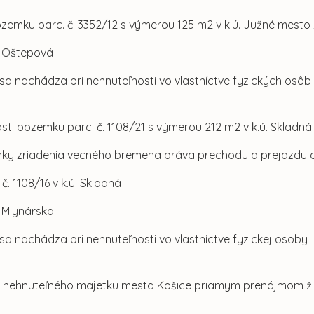
ozemku parc. č. 3352/12 s výmerou 125 m2 v k.ú. Južné mesto
l. Oštepová
sa nachádza pri nehnuteľnosti vo vlastníctve fyzických osôb
asti pozemku parc. č. 1108/21 s výmerou 212 m2 v k.ú. Skladná
ky zriadenia vecného bremena práva prechodu a prejazdu
 č. 1108/16 v k.ú. Skladná
l. Mlynárska
a nachádza pri nehnuteľnosti vo vlastníctve fyzickej osoby
om nehnuteľného majetku mesta Košice priamym prenájmom 