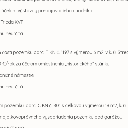
a účelom výstavby prepojovacieho chodníka
l. Trieda KVP
mu neurčitá
 časti pozemku parc. E KN č. 1197 s výmerou 6 m2, v k. ú. Str
0 €/rok za účelom umiestnenia „historického“ stánku
Staničné námestie
mu neurčitá
m pozemku: parc. C KN č. 801 s celkovou výmerou 18 m2, k. ú.
 majetkovoprávneho vysporiadania pozemku pod garážou