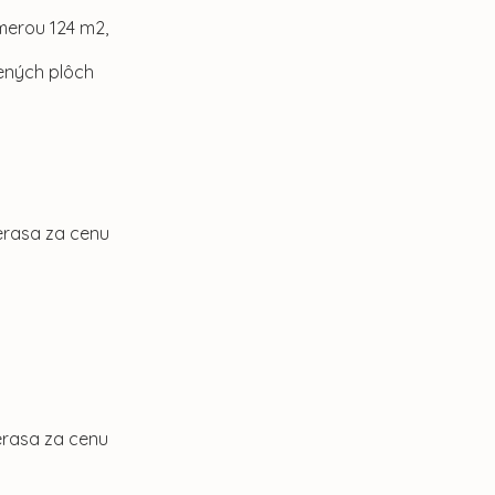
ýmerou 124 m2,
nených plôch
Terasa za cenu
Terasa za cenu