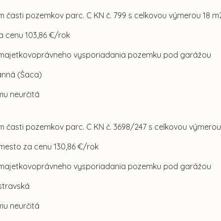
om časti pozemkov parc. C KN č. 799 s celkovou výmerou 18 m
za cenu 103,86 €/rok
 majetkovoprávneho vysporiadania pozemku pod garážou
Ranná (Šaca)
mu neurčitá
om časti pozemkov parc. C KN č. 3698/247 s celkovou výmerou
 mesto za cenu 130,86 €/rok
 majetkovoprávneho vysporiadania pozemku pod garážou
Ostravská
mu neurčitá