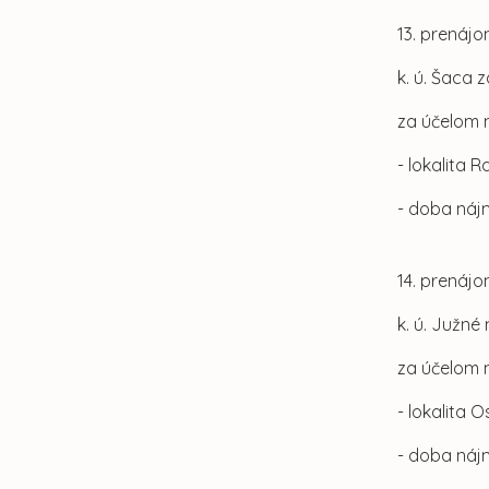
13. prenáj
k. ú. Šaca 
za účelom
- lokalita 
- doba náj
14. prenáj
k. ú. Južné
za účelom
- lokalita 
- doba náj