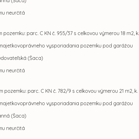
Ranná (Šaca)
mu neurčitá
m pozemku: parc. C KN č. 955/37 s celkovou výmerou 18 m2, k.
 majetkovoprávneho vysporiadania pozemku pod garážou
Budovateľská (Šaca)
mu neurčitá
m pozemku: parc. C KN č. 782/9 s celkovou výmerou 21 m2, k. 
 majetkovoprávneho vysporiadania pozemku pod garážou
Ranná (Šaca)
mu neurčitá