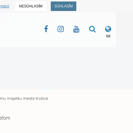
rmácií
NESÚHLASÍM
SÚHLASÍM
SK
jmu majetku mesta Košice
teľom