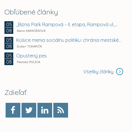
Obľúbené články
,,Biznis Park Rampová – II. etapa, Rampová ul.,...
05
08
Alena KARKOŠKOVÁ
Košice menia sociálnu politiku: chránia mestské byty...
05
08
Dušan TOKARČÍK
Opustený pes
05
08
Mestská POLÍCIA
Všetky články
Zdieľať