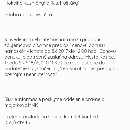
- lokalita Kuzmányho (k.ú. Huštáky)
- doba nájmu neurčitá
K uvedeným nehnuteľnostiam môžu prípadní
záujemcovia písomne predložiť cenovú ponuku
najneskôr v lehote do 8.6.2017 do 12:00 hod.. Cenovú
ponuku je potrebné zaslať na adresu: Mesto Košice,
Trieda SNP 48/A, 040 11 Košice resp. osobne do
podateľne s vyznačením „Neotvárať zámer predaja a
prenájmu nehnuteľností“.
Bližšie informácie poskytne oddelenie právne a
majetkové MMK
- referát nakladania s majetkom tel. kontakt:
055/6419115