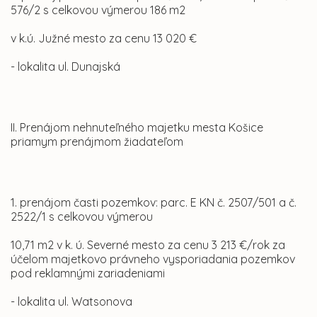
576/2 s celkovou výmerou 186 m2
v k.ú. Južné mesto za cenu 13 020 €
- lokalita ul. Dunajská
II. Prenájom nehnuteľného majetku mesta Košice
priamym prenájmom žiadateľom
1. prenájom časti pozemkov: parc. E KN č. 2507/501 a č.
2522/1 s celkovou výmerou
10,71 m2 v k. ú. Severné mesto za cenu 3 213 €/rok za
účelom majetkovo právneho vysporiadania pozemkov
pod reklamnými zariadeniami
- lokalita ul. Watsonova