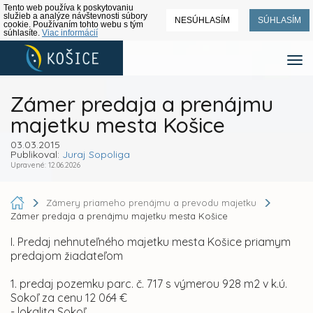
Tento web používa k poskytovaniu
služieb a analýze návštevnosti súbory
NESÚHLASÍM
SÚHLASÍM
cookie. Používaním tohto webu s tým
súhlasíte.
Viac informácií
Zámer predaja a prenájmu
majetku mesta Košice
03.03.2015
Publikoval:
Juraj Sopoliga
Upravené: 12.06.2026
Zámery priameho prenájmu a prevodu majetku
Zámer predaja a prenájmu majetku mesta Košice
I. Predaj nehnuteľného majetku mesta Košice priamym
predajom žiadateľom
1. predaj pozemku parc. č. 717 s výmerou 928 m2 v k.ú.
Sokoľ za cenu 12 064 €
- lokalita Sokoľ