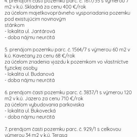
4. prenájom časti pozemku parc. č. 1617/35 s výmerou 7
m2 v k.ú. Skladná za cenu 400 €/rok
za účelom majetkovoprávneho vysporiadania pozemku
pod existujúcim novinovým
stánkom
- lokalita ul. Jantárová
- doba nájmu neurčitá
5. prenájom pozemku parc. č. 1564/7 s výmerou 60 m2 v
k.ú. Kavečany za cenu 68 €/rok
za účelom zriadenia vjazdu k pozemkom vo vlastníctve
fyzickej osoby
- lokalita ul. Budanová
- doba nájmu neurčitá
6. prenájom časti pozemku parc. č. 3837/1 s výmerou 120
m2 v k.ú. Jazero za cenu 710 €/rok
za účelom vybudovania parkoviska
- lokalita ul. Bukovecká
- doba nájmu neurčitá
7. prenájom časti pozemku parc. č. 929/1 s celkovou
výmerou 34 m2 v k.ú. Terasa