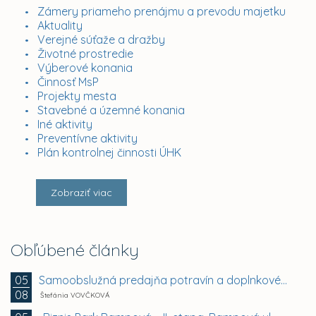
Zámery priameho prenájmu a prevodu majetku
Aktuality
Verejné súťaže a dražby
Životné prostredie
Výberové konania
Činnosť MsP
Projekty mesta
Stavebné a územné konania
Iné aktivity
Preventívne aktivity
Plán kontrolnej činnosti ÚHK
Zobraziť viac
Obľúbené články
Samoobslužná predajňa potravín a doplnkového tovaru
05
08
Štefánia VOVČKOVÁ