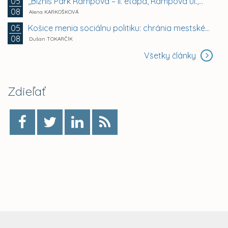
,,Biznis Park Rampová – II. etapa, Rampová ul.,...
05
08
Alena KARKOŠKOVÁ
Košice menia sociálnu politiku: chránia mestské byty...
05
08
Dušan TOKARČÍK
Všetky články
Zdieľať