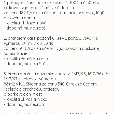
1. prenájom časti pozemku parc. č. 3003 a č. 3004 s
celkovou výmerou 24 m2 v k.ú. Terasa
za cenu 187 €/rok za účelom realizácie prístavby lógií k
bytovému domu
- lokalita ul. Jazmínová
- doba nájmu neurčitá
2. prenájom časti pozemku KN – E parc. č. 7340/1 s
výmerou 24 m2 v k.ú. Luník
za cenu 91 €/rok za účelom vybudovania obslužnej
komunikácie
- lokalita Perešská cesta
- doba nájmu neurčitá
3. prenájom časti pozemkov parc. č. 1617/95, 1617/96 a č.
1617/97 s celkovou výmerou
86 m2 v k.ú. Skladná za cenu 540 €/rok za účelom
realizácie prechodu, prejazdu
a parkovacích miest
- lokalita ul. Požiarnická
- doba nájmu neurčitá