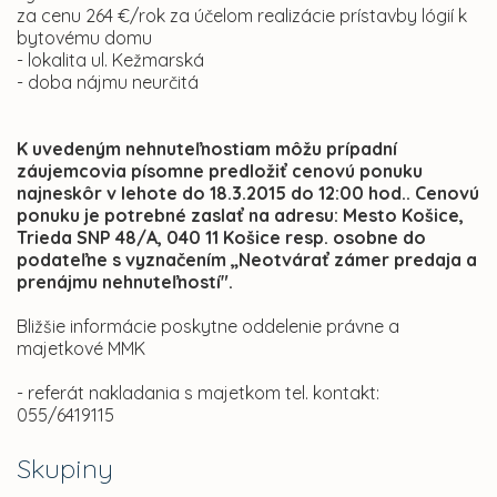
za cenu 264 €/rok za účelom realizácie prístavby lógií k
bytovému domu
- lokalita ul. Kežmarská
- doba nájmu neurčitá
K uvedeným nehnuteľnostiam môžu prípadní
záujemcovia písomne predložiť cenovú ponuku
najneskôr v lehote do 18.3.2015 do 12:00 hod.. Cenovú
ponuku je potrebné zaslať na adresu: Mesto Košice,
Trieda SNP 48/A, 040 11 Košice resp. osobne do
podateľne s vyznačením „Neotvárať zámer predaja a
prenájmu nehnuteľností".
Bližšie informácie poskytne oddelenie právne a
majetkové MMK
- referát nakladania s majetkom tel. kontakt:
055/6419115
Skupiny