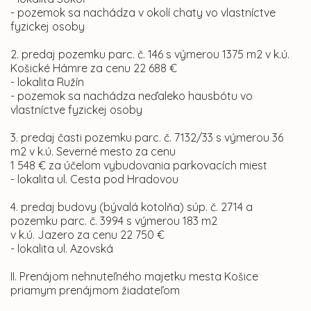
- pozemok sa nachádza v okolí chaty vo vlastníctve
fyzickej osoby
2. predaj pozemku parc. č. 146 s výmerou 1375 m2 v k.ú.
Košické Hámre za cenu 22 688 €
- lokalita Ružín
- pozemok sa nachádza neďaleko hausbótu vo
vlastníctve fyzickej osoby
3. predaj časti pozemku parc. č. 7132/33 s výmerou 36
m2 v k.ú. Severné mesto za cenu
1 548 € za účelom vybudovania parkovacích miest
- lokalita ul. Cesta pod Hradovou
4. predaj budovy (bývalá kotolňa) súp. č. 2714 a
pozemku parc. č. 3994 s výmerou 183 m2
v k.ú. Jazero za cenu 22 750 €
- lokalita ul. Azovská
II. Prenájom nehnuteľného majetku mesta Košice
priamym prenájmom žiadateľom