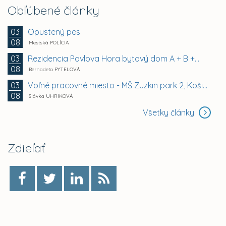
Obľúbené články
Opustený pes
03
08
Mestská POLÍCIA
Rezidencia Pavlova Hora bytový dom A + B +...
03
08
Bernadeta PYTELOVÁ
Voľné pracovné miesto - MŠ Zuzkin park 2, Košice -...
03
08
Slávka UHRÍKOVÁ
Všetky články
Zdieľať