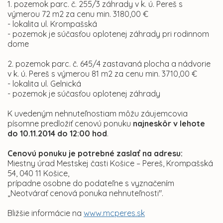
1. pozemok parc. č. 255/3 záhrady v k. ú. Pereš s
výmerou 72 m2 za cenu min. 3180,00 €
- lokalita ul. Krompašská
- pozemok je súčasťou oplotenej záhrady pri rodinnom
dome
2. pozemok parc. č. 645/4 zastavaná plocha a nádvorie
v k. ú. Pereš s výmerou 81 m2 za cenu min. 3710,00 €
- lokalita ul. Gelnická
- pozemok je súčasťou oplotenej záhrady
K uvedeným nehnuteľnostiam môžu záujemcovia
písomne predložiť cenovú ponuku
najneskôr v lehote
do 10.11.2014 do 12:00 hod
.
Cenovú ponuku je potrebné zaslať na adresu:
Miestny úrad Mestskej časti Košice – Pereš, Krompašská
54, 040 11 Košice,
prípadne osobne do podateľne s vyznačením
„Neotvárať cenová ponuka nehnuteľnosti".
Bližšie informácie na
www.mcperes.sk