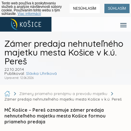
Tento web používa k poskytovaniu
služieb a analýze návštevnosti súbory
NESÚHLASÍM
SÚHLASÍM
cookie. Používaním tohto webu s tým
súhlasíte.
Viac informácií
Zámer predaja nehnuteľného
majetku mesta Košice v k.ú.
Pereš
22.10.2014
Publikoval:
Slávka Uhríková
Upravené: 12.06.2026
Zámery priameho prenájmu a prevodu majetku
Zámer predaja nehnuteľného majetku mesta Košice v k.ú. Pereš
MČ Košice – Pereš oznamuje zámer predaja
nehnuteľného majetku mesta Košice formou
priameho predaja