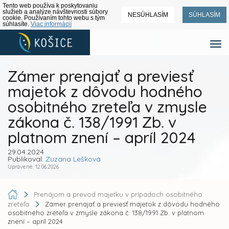
Tento web používa k poskytovaniu
služieb a analýze návštevnosti súbory
NESÚHLASÍM
SÚHLASÍM
cookie. Používaním tohto webu s tým
súhlasíte.
Viac informácií
Zámer prenajať a previesť
majetok z dôvodu hodného
osobitného zreteľa v zmysle
zákona č. 138/1991 Zb. v
platnom znení – apríl 2024
29.04.2024
Publikoval:
Zuzana Lešková
Upravené: 12.06.2026
Prenájom a prevod majetku v prípadoch osobitného
zreteľa
Zámer prenajať a previesť majetok z dôvodu hodného
osobitného zreteľa v zmysle zákona č. 138/1991 Zb. v platnom
znení – apríl 2024