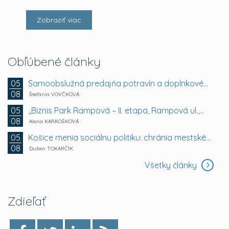
Zobraziť viac
Obľúbené články
Samoobslužná predajňa potravín a doplnkového tovaru
05
08
Štefánia VOVČKOVÁ
,,Biznis Park Rampová – II. etapa, Rampová ul.,...
05
08
Alena KARKOŠKOVÁ
Košice menia sociálnu politiku: chránia mestské byty...
05
08
Dušan TOKARČÍK
Všetky články
Zdieľať