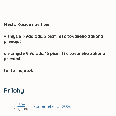
Mesto Košice navrhuje
v zmysle § 9aa ods. 2 písm. e) citovaného zákona
prenajať
a
v zmysle § 9a ods. 15 písm. f) citovaného zákona
previesť
tento majetok
Prílohy
PDF
1.
zámer február 2026
158,85 KB