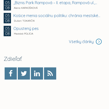
,,Biznis Park Rampová – II. etapa, Rampová ul.,...
05
08
Alena KARKOŠKOVÁ
Košice menia sociálnu politiku: chránia mestské byty...
05
08
Dušan TOKARČÍK
Opustený pes
05
08
Mestská POLÍCIA
Všetky články
Zdieľať