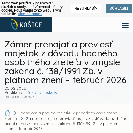
Tento web používa k poskytovaniu
služieb a analýze návštevnosti súbory
NESÚHLASÍM
SÚHLASÍM
cookie. Používaním tohto webu s tým
súhlasíte.
Viac informácií
Zámer prenajať a previesť
majetok z dôvodu hodného
osobitného zreteľa v zmysle
zákona č. 138/1991 Zb. v
platnom znení – február 2026
05.02.2026
Publikoval:
Zuzana Lešková
Upravené: 12.06.2026
Prenájom a prevod majetku v prípadoch osobitného
zreteľa
Zámer prenajať a previesť majetok z dôvodu hodného
osobitného zreteľa v zmysle zákona č. 138/1991 Zb. v platnom
znení – február 2026